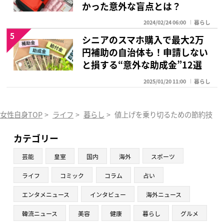
かった意外な盲点とは？
2024/02/24 06:00
暮らし
5
シニアのスマホ購入で最大2万
円補助の自治体も！申請しない
と損する“意外な助成金”12選
2025/01/20 11:00
暮らし
女性自身TOP
>
ライフ
>
暮らし
>
値上げを乗り切るための節約技10
カテゴリー
芸能
皇室
国内
海外
スポーツ
ライフ
コミック
コラム
占い
エンタメニュース
インタビュー
海外ニュース
韓流ニュース
美容
健康
暮らし
グルメ