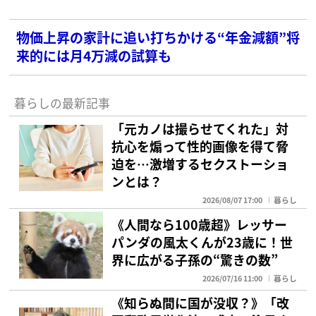
物価上昇の家計に追い打ちかける“年金減額”将
来的には月4万減の試算も
暮らしの最新記事
「元カノは撮らせてくれた」対
抗心を煽って性的画像を得て脅
迫を…激増するセクストーショ
ンとは？
2026/08/07 17:00
暮らし
《人間なら100歳超》レッサー
パンダの風太くんが23歳に！世
界に広がる子孫の“驚きの数”
2026/07/16 11:00
暮らし
《知らぬ間に国が没収？》「改