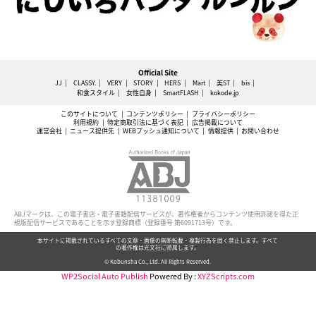
Official Site
JJ
CLASSY.
VERY
STORY
HERS
Mart
美ST
bis
和食スタイル
女性自身
SmartFLASH
kokode.jp
このサイトについて
コンテンツポリシー
プライバシーポリシー
利用規約
特定商取引法に基づく表記
広告掲載について
運営会社
ニュース提供先
WEBプッシュ通知について
情報提供
お問い合わせ
ABJマークは、この電子書店・電子書籍配信サービスが、著作権者からコンテンツ使用許諾を得た正
規版配信サービスであることを示す登録商標（登録番号 第6091713号）です。
本サイトに掲載されているすべての文章・画像の無断転載・複製行為を固く禁止します。すべて
の著作権は光文社に帰属します。
© Kobunsha Co., Ltd. All Rights Reserved.
WP2Social Auto Publish
Powered By :
XYZScripts.com