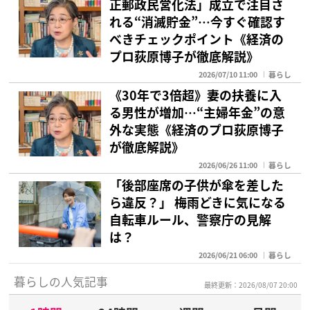
正郵政民営化法」成立で注目さ
れる“消滅貯金”…今すぐ確認す
べきチェックポイント《経済の
プロ荻原博子が徹底解説》
2026/07/10 11:00
暮らし
《30年で3倍超》妻の扶養に入
る男性が増加…“主婦年金”の意
外な実態《経済のプロ荻原博子
が徹底解説》
2026/06/26 11:00
暮らし
「後部座席の子供が傘を差した
ら違反？」 梅雨どきに気になる
自転車ルール、警察庁の見解
は？
2026/06/21 06:00
暮らし
暮らしの人気記事
最終更新：2026/08/07 20:00