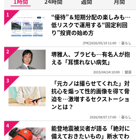
1時間
24時間
週間
月間
1
“優待”＆短期分配の楽しみも…
低リスクで運用する“固定利回
り”投資の始め方
[PR]2026/05/19 11:00
暮らし
2
堺雅人、ブラピも…有名人が抱
える「耳慣れない病気」
2015/04/24 10:00
健康
3
「元カノは撮らせてくれた」対
抗心を煽って性的画像を得て脅
迫を…激増するセクストーショ
ンとは？
2026/08/07 17:00
暮らし
4
能登地震被災者が語る「絶対に
備えておきたいもの」断水でわ