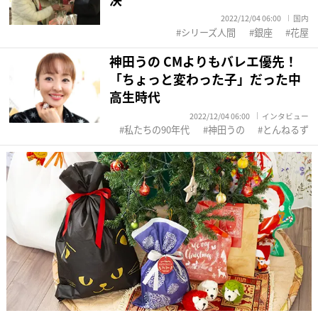
2022/12/04 06:00
国内
シリーズ人間
銀座
花屋
神田うの CMよりもバレエ優先！
「ちょっと変わった子」だった中
高生時代
2022/12/04 06:00
インタビュー
私たちの90年代
神田うの
とんねるず