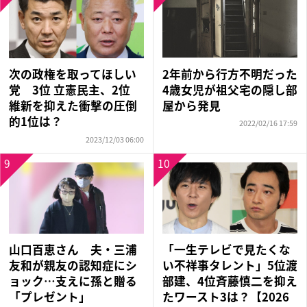
2年前から行方不明だった
次の政権を取ってほしい
4歳女児が祖父宅の隠し部
党 3位 立憲民主、2位
屋から発見
維新を抑えた衝撃の圧倒
的1位は？
2022/02/16 17:59
2023/12/03 06:00
9
10
山口百恵さん 夫・三浦
「一生テレビで見たくな
友和が親友の認知症にシ
い不祥事タレント」5位渡
ョック…支えに孫と贈る
部建、4位斉藤慎二を抑え
「プレゼント」
たワースト3は？【2026