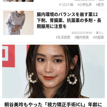
コロナ禍
小林弘幸
疲労
腸内環境のバランスを崩す薬12
下剤、胃腸薬、抗菌薬の多剤・長
期服用に注意を
2022/12/21 06:00
暮らし
生活習慣
腸内環境
内服薬
桐谷美玲もやった「視力矯正手術ICL」年齢に