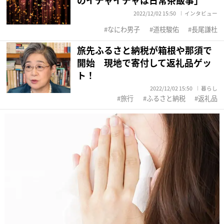
2022/12/02 15:50
インタビュー
なにわ男子
道枝駿佑
長尾謙杜
旅先ふるさと納税が箱根や那須で
開始 現地で寄付して返礼品ゲッ
ト！
2022/12/02 15:50
暮らし
旅行
ふるさと納税
返礼品