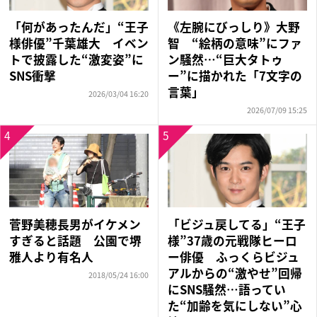
「何があったんだ」“王子
《左腕にびっしり》大野
様俳優”千葉雄大 イベン
智 “絵柄の意味”にファ
トで披露した“激変姿”に
ン騒然…“巨大タトゥ
SNS衝撃
ー”に描かれた「7文字の
言葉」
2026/03/04 16:20
2026/07/09 15:25
4
5
菅野美穂長男がイケメン
「ビジュ戻してる」“王子
すぎると話題 公園で堺
様”37歳の元戦隊ヒーロ
雅人より有名人
ー俳優 ふっくらビジュ
アルからの“激やせ”回帰
2018/05/24 16:00
にSNS騒然…語ってい
た“加齢を気にしない”心