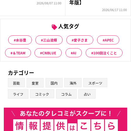
年版】
2026/08/07 11:00
2026/06/17 11:00
人気タグ
水谷豊
三山凌輝
愛子さま
APEC
＆TEAM
CNBLUE
AI
100回泣くこと
カテゴリー
芸能
皇室
国内
海外
スポーツ
ライフ
コミック
コラム
占い