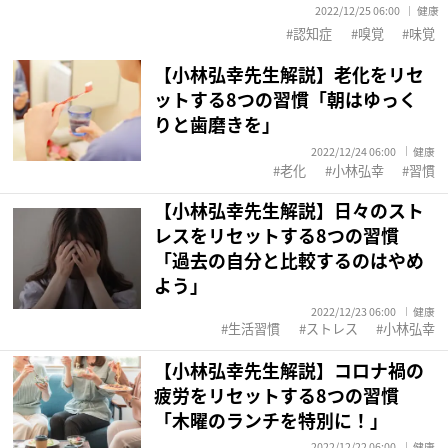
2022/12/25 06:00
健康
認知症
嗅覚
味覚
【小林弘幸先生解説】老化をリセ
ットする8つの習慣「朝はゆっく
りと歯磨きを」
2022/12/24 06:00
健康
老化
小林弘幸
習慣
【小林弘幸先生解説】日々のスト
レスをリセットする8つの習慣
「過去の自分と比較するのはやめ
よう」
2022/12/23 06:00
健康
生活習慣
ストレス
小林弘幸
【小林弘幸先生解説】コロナ禍の
疲労をリセットする8つの習慣
「木曜のランチを特別に！」
2022/12/22 06:00
健康