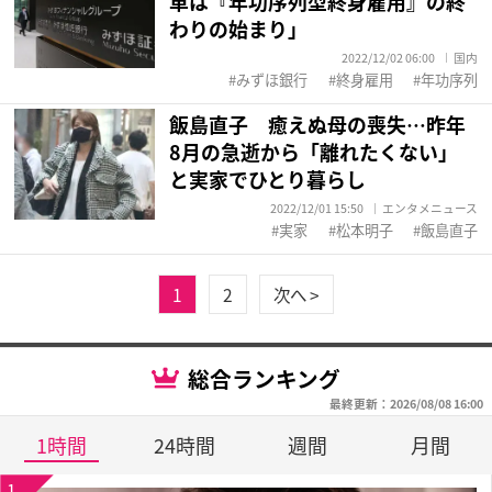
革は『年功序列型終身雇用』の終
わりの始まり」
2022/12/02 06:00
国内
みずほ銀行
終身雇用
年功序列
飯島直子 癒えぬ母の喪失…昨年
8月の急逝から「離れたくない」
と実家でひとり暮らし
2022/12/01 15:50
エンタメニュース
実家
松本明子
飯島直子
1
2
次へ >
総合ランキング
最終更新：2026/08/08 16:00
1時間
24時間
週間
月間
1