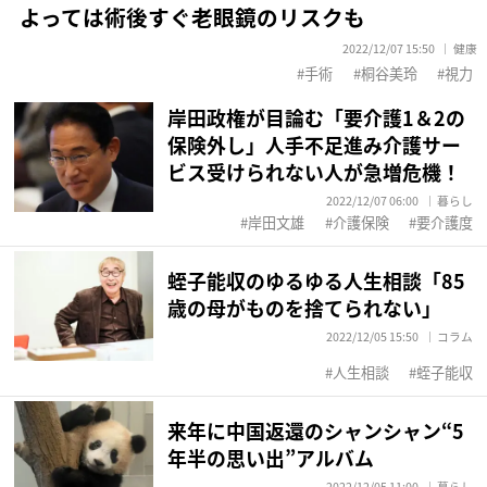
よっては術後すぐ老眼鏡のリスクも
2022/12/07 15:50
健康
手術
桐谷美玲
視力
岸田政権が目論む「要介護1＆2の
保険外し」人手不足進み介護サー
ビス受けられない人が急増危機！
2022/12/07 06:00
暮らし
岸田文雄
介護保険
要介護度
蛭子能収のゆるゆる人生相談「85
歳の母がものを捨てられない」
2022/12/05 15:50
コラム
人生相談
蛭子能収
来年に中国返還のシャンシャン“5
年半の思い出”アルバム
2022/12/05 11:00
暮らし