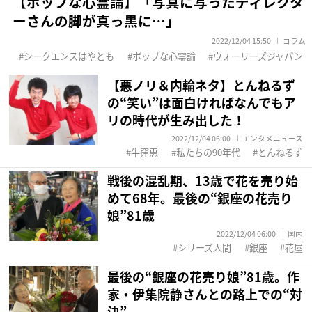
【ポップな心霊論】「写真に写ったディレクタ
ーさんの脚が真っ黒に…」
2022/12/04 15:50
コラム
シークエンスはやとも
ポップな心霊論
ウォーリーズジャパン
【悪ノリ＆内輪ネタ】とんねるず
の“笑い”は面白ければなんでもア
リの時代が生み出した！
2022/12/04 06:00
エンタメニュース
牛窪恵
私たちの90年代
とんねるず
戦後の混乱期、13歳で花を売り始
めて68年。最後の“銀座の花売り
娘”81歳
2022/12/04 06:00
国内
シリーズ人間
銀座
花屋
最後の“銀座の花売り娘”81歳。作
家・伊集院静さんとの路上での“対
決”