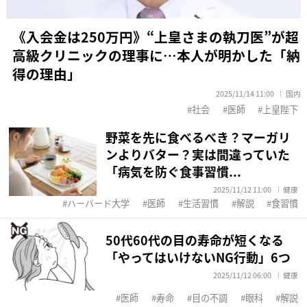
《入会金は250万円》“上皇さまの執刀医”が超
高級クリニックの理事に…本人が明かした「納
得の理由」
2025/11/14 11:00
国内
社会
医師
上皇陛下
野菜を先に食べるべき？マーガリ
ンよりバター？実は間違っていた
「病気を防ぐ食事習慣...
2025/11/12 11:00
健康
ハーバード大学
医師
生活習慣
解説
食習慣
50代60代の目の寿命が短くなる
「やってはいけないNG行動」6つ
2025/11/12 06:00
健康
医師
寿命
目の不調
眼科
解説