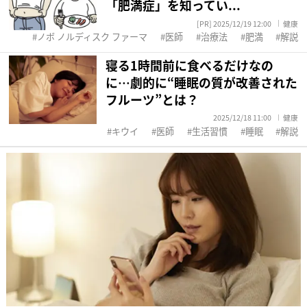
「肥満症」を知ってい...
[PR] 2025/12/19 12:00
健康
ノボ ノルディスク ファーマ
医師
治療法
肥満
解説
寝る1時間前に食べるだけなの
に…劇的に“睡眠の質が改善された
フルーツ”とは？
2025/12/18 11:00
健康
キウイ
医師
生活習慣
睡眠
解説