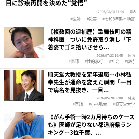
目に診療再開を決めた“覚悟”
2026/08/08 11:00
国内
医師
災害
令和8年熊本地震
【複数回の逮捕歴】歌舞伎町の精
神科医 ついに免許取り消し「下
着姿でゴミ拾いさせら...
2026/07/23 19:45
国内
医師
性的暴行
社会
虐待
順天堂大教授を定年退職…小林弘
幸先生が運命を変えた瞬間「一目
で病名を見抜き、一目...
2026/05/20 06:00
健康
医師
小林弘幸
順天堂大学
《がん手術一時2カ月待ちのケース
も》医師が足りない都道府県ラン
キング…3位千葉、...