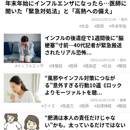
年末年始にインフルエンザになったら…医師に
聞いた「緊急対処法」と「高熱への備え」
2025/12/29 11:00
国内
社会
医師
年末年始
インフルの後遺症で1週間後に“脳
梗塞”寸前…40代記者が緊急搬送
されたリアル恐怖...
2025/12/29 11:00
国内
インフルエンザ
体験談
医師
感染症
社会
解説
“風邪やインフル対策につなが
る”意外すぎる行動10選《ロック
よりモーツァルトを聴...
2025/12/25 11:00
健康
クイズ
免疫力
医師
自律神経
解説
“肥満は本人の責任だけじゃな
い”かも。太っているだけではない