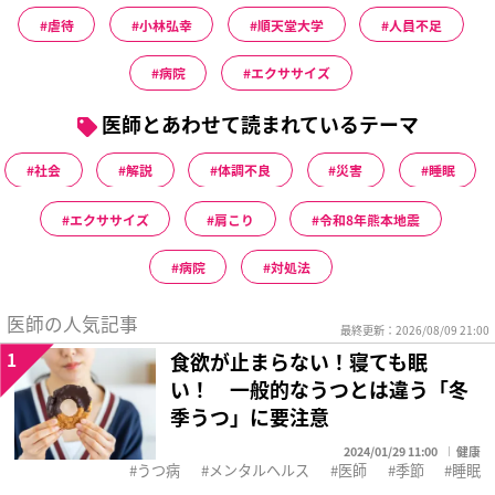
虐待
小林弘幸
順天堂大学
人員不足
病院
エクササイズ
医師とあわせて読まれているテーマ
社会
解説
体調不良
災害
睡眠
エクササイズ
肩こり
令和8年熊本地震
病院
対処法
医師の人気記事
最終更新：2026/08/09 21:00
1
食欲が止まらない！寝ても眠
い！ 一般的なうつとは違う「冬
季うつ」に要注意
2024/01/29 11:00
健康
うつ病
メンタルヘルス
医師
季節
睡眠