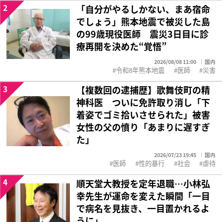
2
「自分がやるしかない、まあ宿命
でしょう」熊本地震で被災した島
の99歳現役医師 震災3日目に診
療再開を決めた“覚悟”
2026/08/08 11:00
国内
令和8年熊本地震
医師
災害
3
【複数回の逮捕歴】歌舞伎町の精
神科医 ついに免許取り消し「下
着姿でゴミ拾いさせられた」被害
女性の父の憤り「あまりに遅すぎ
た」
2026/07/23 19:45
国内
医師
性的暴行
社会
虐待
4
順天堂大教授を定年退職…小林弘
幸先生が運命を変えた瞬間「一目
で病名を見抜き、一目置かれるよ
うに」