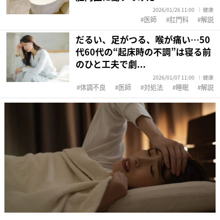
2026/01/26 11:00
健康
医師
肛門科
解説
だるい、足がつる、喉が痛い…50
代60代の“起床時の不調”は寝る前
のひと工夫で劇...
2026/01/07 11:00
健康
体調不良
医師
対処法
睡眠
解説