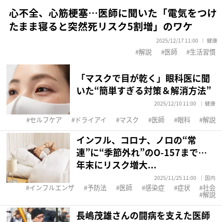
心不全、心筋梗塞…医師に聞いた「電気をつけ
たまま寝ると突然死リスク5割増」のワケ
2025/12/17 11:00
健康
解説
医師
生活習慣
「マスクで目が乾く」眼科医に聞
いた“簡単すぎる対策＆解消方法”
2025/12/10 11:00
健康
セルフケア
ドライアイ
マスク
医師
眼科
解説
インフル、コロナ、ノロの“常
連”に“季節外れ”のO-157まで…
年末にリスク増大...
2025/11/25 11:00
国内
インフルエンザ
予防法
医師
感染症
症状
社会
解説
長嶋茂雄さんの闘病を支えた医師