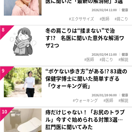
医に聞いた「最新の解消術」3選
2026/02/04 11:00
健康
エクササイズ
医師
肩こり
8
冬の肩こりは“揉まない”で治
す!? 名医に聞いた意外な解消ワ
ザ2つ
2026/02/04 11:00
健康
医師
肩こり
解説
9
“ボケない歩き方”がある!? 83歳の
保健学博士に聞いた簡単すぎる
「ウォーキング術」
2026/01/28 06:00
健康
ウォーキング
医師
解説
10
痔だけじゃない！「お尻のトラブ
ル」今すぐ始められる対策3選…
肛門医に聞いてみた