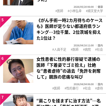
2026/05/20 06:00
健康
医師
小林弘幸
順天堂大学
5
《がん手術一時2カ月待ちのケース
も》医師が足りない都道府県ラン
キング…3位千葉、2位茨城を抑え
た1位は？
2026/04/16 11:00
国内
人員不足
医師
病院
社会
6
女性患者に性的暴行容疑で逮捕の
医師「下着姿でゴミ拾え」壮絶
な“患者虐待”の過去「免許を剥奪
して」親族の悲痛な叫び
2026/04/04 06:00
国内
医師
性的暴行
社会
虐待
7
“肩こりを揉まずに治す方法”…名