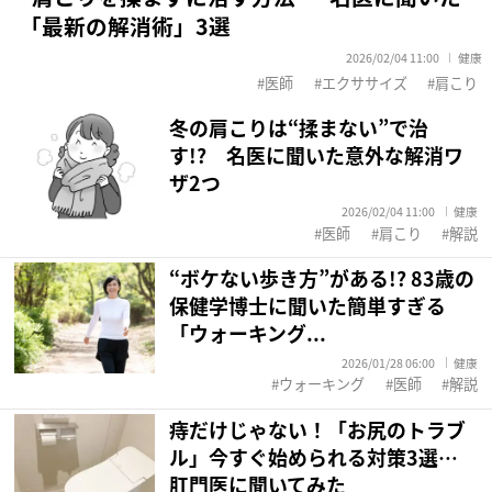
「最新の解消術」3選
2026/02/04 11:00
健康
医師
エクササイズ
肩こり
冬の肩こりは“揉まない”で治
す!? 名医に聞いた意外な解消ワ
ザ2つ
2026/02/04 11:00
健康
医師
肩こり
解説
“ボケない歩き方”がある!? 83歳の
保健学博士に聞いた簡単すぎる
「ウォーキング...
2026/01/28 06:00
健康
ウォーキング
医師
解説
痔だけじゃない！「お尻のトラブ
ル」今すぐ始められる対策3選…
肛門医に聞いてみた