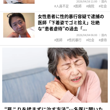
2026/04/16 11:00
国内
人員不足
医師
病院
社会
女性患者に性的暴行容疑で逮捕の
医師「下着姿でゴミ拾え」壮絶
な“患者虐待”の過去「...
2026/04/04 06:00
国内
医師
性的暴行
社会
虐待
“肩こりを揉まずに治す方法”…名医に聞いた