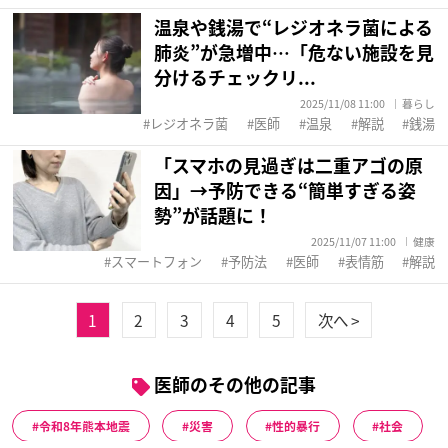
温泉や銭湯で“レジオネラ菌による
肺炎”が急増中…「危ない施設を見
分けるチェックリ...
2025/11/08 11:00
暮らし
レジオネラ菌
医師
温泉
解説
銭湯
「スマホの見過ぎは二重アゴの原
因」→予防できる“簡単すぎる姿
勢”が話題に！
2025/11/07 11:00
健康
スマートフォン
予防法
医師
表情筋
解説
1
2
3
4
5
次へ >
医師のその他の記事
令和8年熊本地震
災害
性的暴行
社会