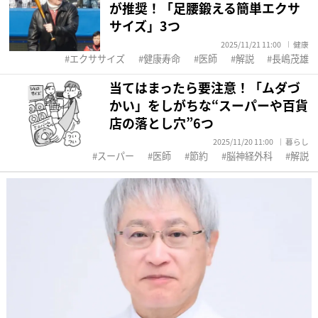
が推奨！「足腰鍛える簡単エクサ
サイズ」3つ
2025/11/21 11:00
健康
エクササイズ
健康寿命
医師
解説
長嶋茂雄
当てはまったら要注意！「ムダづ
かい」をしがちな“スーパーや百貨
店の落とし穴”6つ
2025/11/20 11:00
暮らし
スーパー
医師
節約
脳神経外科
解説