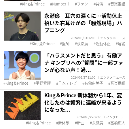
King＆Prince
Number_i
ファン
共演
音楽番組
永瀬廉 耳穴の深くに…活動休止
招いた右耳けがの「騒然現場」ハ
プニング
2024/06/03 06:00
エンタメニュース
King＆Prince
医師
永瀬廉
活動休止
解説
「ハラスメントだと思う」有働ア
ナ キンプリへの“質問”に一部ファ
ンが心ない声！過...
2024/05/27 11:00
エンタメニュース
King＆Prince
平野紫耀
日本テレビ
有働由美子
音楽番組
King＆Prince 新体制から1年、変
化したのは頻繁に連絡が来るよう
になった...
2024/05/25 06:00
インタビュー
King＆Prince
新体制
新曲
永瀬廉
髙橋海人