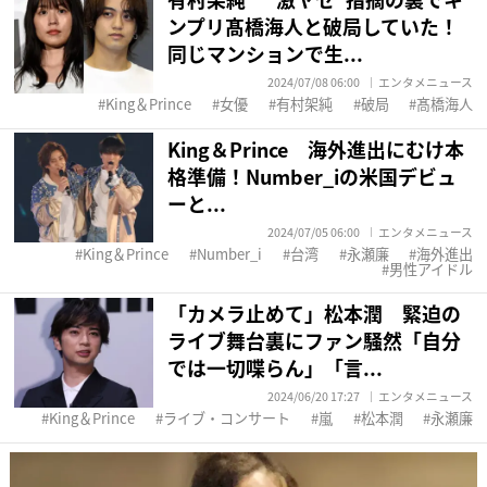
ンプリ髙橋海人と破局していた！
同じマンションで生...
2024/07/08 06:00
エンタメニュース
King＆Prince
女優
有村架純
破局
髙橋海人
King＆Prince 海外進出にむけ本
格準備！Number_iの米国デビュ
ーと...
2024/07/05 06:00
エンタメニュース
King＆Prince
Number_i
台湾
永瀬廉
海外進出
男性アイドル
「カメラ止めて」松本潤 緊迫の
ライブ舞台裏にファン騒然「自分
では一切喋らん」「言...
2024/06/20 17:27
エンタメニュース
King＆Prince
ライブ・コンサート
嵐
松本潤
永瀬廉