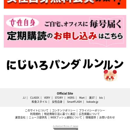
Official Site
JJ
CLASSY.
VERY
STORY
HERS
Mart
美ST
bis
和食スタイル
女性自身
SmartFLASH
kokode.jp
このサイトについて
コンテンツポリシー
プライバシーポリシー
利用規約
特定商取引法に基づく表記
広告掲載について
運営会社
ニュース提供先
WEBプッシュ通知について
情報提供
お問い合わせ