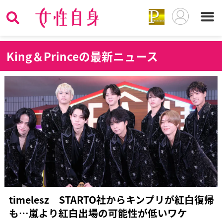
K
ing＆Princeの最新ニュース
timelesz STARTO社からキンプリが紅白復帰
も…嵐より紅白出場の可能性が低いワケ