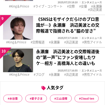
2025/07/25 18:10
エンタメニュース
King＆Prince
ライブ・コンサート
交際
女優
永瀬廉
浜辺美波
9
《SNSはモザイクだらけのプロ意
識が…》永瀬廉 浜辺美波との交
際報道で指摘される“脇の甘さ”
2025/07/17 18:00
エンタメニュース
King＆Prince
交際報道
永瀬廉
浜辺美波
男性アイドル
10
永瀬廉 浜辺美波との交際報道後
の“第一声”にファン安堵したワ
ケ…相方・高橋海人との違いも
2025/07/17 16:55
エンタメニュース
King＆Prince
ブログ
永瀬廉
浜辺美波
男性アイドル
人気タグ
水谷豊
愛子さま
三山凌輝
Cloud ten