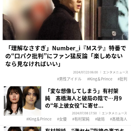
「理解なさすぎ」Number_i『Mステ』特番で
の“口パク批判”にファン猛反論「楽しめない
なら見なければいい」
2024/07/23 06:00
エンタメニュース
男性アイドル
King＆Prince
批判
「変な想像してしまう」有村架
純 髙橋海人と破局の陰で…月9
の“年上彼女役”に寄せ...
2024/07/08 17:50
エンタメニュース
King＆Prince
女優
有村架純
破局
髙橋海人
有村架純 “激ヤセ”指摘の裏でキ