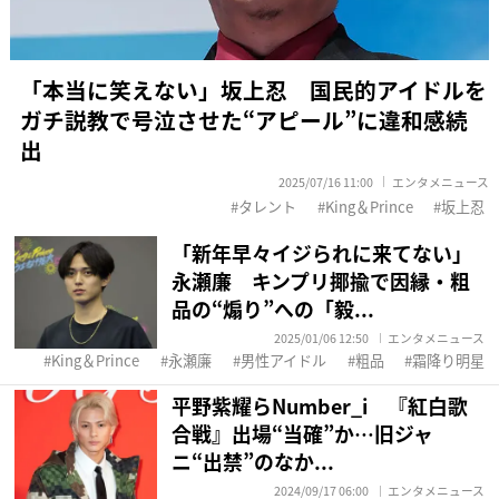
「本当に笑えない」坂上忍 国民的アイドルを
ガチ説教で号泣させた“アピール”に違和感続
出
2025/07/16 11:00
エンタメニュース
タレント
King＆Prince
坂上忍
「新年早々イジられに来てない」
永瀬廉 キンプリ揶揄で因縁・粗
品の“煽り”への「毅...
2025/01/06 12:50
エンタメニュース
King＆Prince
永瀬廉
男性アイドル
粗品
霜降り明星
平野紫耀らNumber_i 『紅白歌
合戦』出場“当確”か…旧ジャ
ニ“出禁”のなか...
2024/09/17 06:00
エンタメニュース