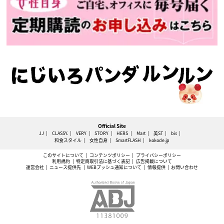
Official Site
JJ
CLASSY.
VERY
STORY
HERS
Mart
美ST
bis
和食スタイル
女性自身
SmartFLASH
kokode.jp
このサイトについて
コンテンツポリシー
プライバシーポリシー
利用規約
特定商取引法に基づく表記
広告掲載について
運営会社
ニュース提供先
WEBプッシュ通知について
情報提供
お問い合わせ