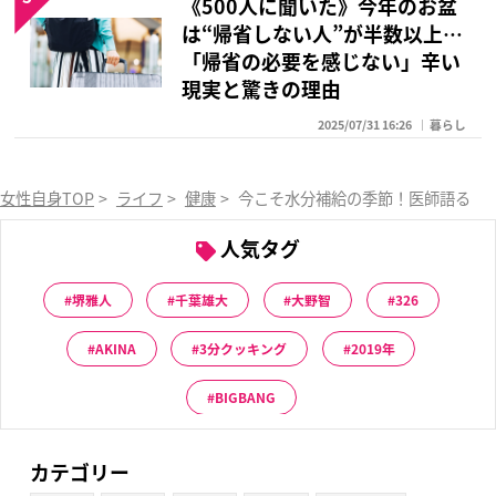
《500人に聞いた》今年のお盆
は“帰省しない人”が半数以上…
「帰省の必要を感じない」辛い
現実と驚きの理由
2025/07/31 16:26
暮らし
女性自身TOP
>
ライフ
>
健康
>
今こそ水分補給の季節！医師語る「秋
人気タグ
堺雅人
千葉雄大
大野智
326
AKINA
3分クッキング
2019年
BIGBANG
カテゴリー