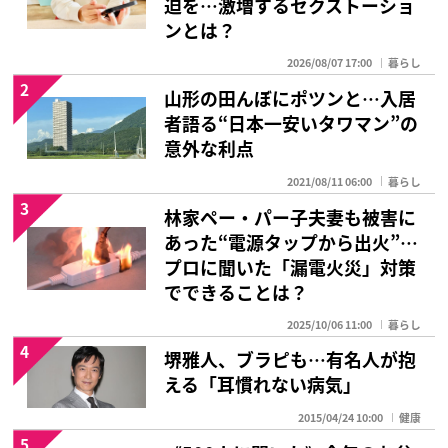
迫を…激増するセクストーショ
ンとは？
2026/08/07 17:00
暮らし
2
山形の田んぼにポツンと…入居
者語る“日本一安いタワマン”の
意外な利点
2021/08/11 06:00
暮らし
3
林家ペー・パー子夫妻も被害に
あった“電源タップから出火”…
プロに聞いた「漏電火災」対策
でできることは？
2025/10/06 11:00
暮らし
4
堺雅人、ブラピも…有名人が抱
える「耳慣れない病気」
2015/04/24 10:00
健康
5