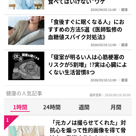
食べてはいけない”ワケ
2026/04/02 11:00
健康
「食後すぐに眠くなる人」にお
すすめの方法5選《医師監修の
血糖値スパイク対処法》
2026/03/19 11:00
健康
「寝室が明るい人は心筋梗塞の
リスクが5割増」!?実は心臓によ
くない生活習慣8つ
2026/03/18 11:00
健康
健康の人気記事
最終更新：2026/08/10 20:00
1時間
24時間
週間
月間
1
「元カノは撮らせてくれた」対
抗心を煽って性的画像を得て脅