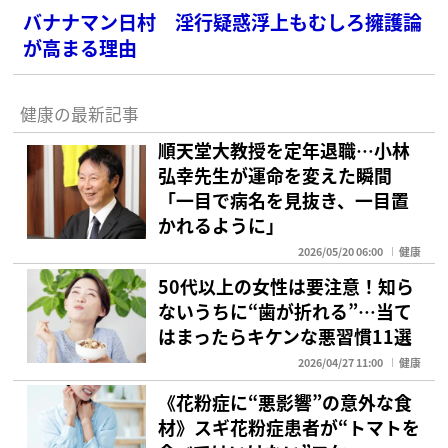
バナナマン日村 淫行疑惑浮上もむしろ擁護論
が高まる理由
健康の最新記事
順天堂大教授を定年退職…小林
弘幸先生が運命を変えた瞬間
「一目で病名を見抜き、一目置
かれるように」
2026/05/20 06:00
健康
50代以上の女性は要注意！知ら
ないうちに“歯が折れる”…当て
はまったらキケンな悪習慣11選
2026/04/27 11:00
健康
《花粉症に“悪影響”の意外な食
材》スギ花粉症患者が“トマトを