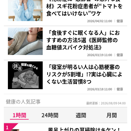
材》スギ花粉症患者が“トマトを
食べてはいけない”ワケ
2026/04/02 11:00
健康
「食後すぐに眠くなる人」にお
すすめの方法5選《医師監修の
血糖値スパイク対処法》
2026/03/19 11:00
健康
「寝室が明るい人は心筋梗塞の
リスクが5割増」!?実は心臓によ
くない生活習慣8つ
2026/03/18 11:00
健康
健康の人気記事
最終更新：2026/08/09 04:00
1時間
24時間
週間
月間
1
風呂上がりの耳掃除はキケン！