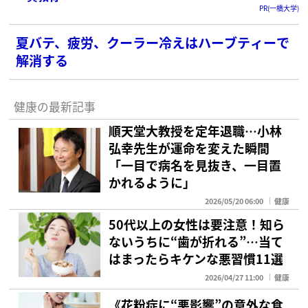
PR(一橋大学)
夏バテ、疲労、クーラー冷えはハーブティーで
解消する
健康の最新記事
順天堂大教授を定年退職…小林
弘幸先生が運命を変えた瞬間
「一目で病名を見抜き、一目置
かれるように」
2026/05/20 06:00
健康
50代以上の女性は要注意！知ら
ないうちに“歯が折れる”…当て
はまったらキケンな悪習慣11選
2026/04/27 11:00
健康
《花粉症に“悪影響”の意外な食