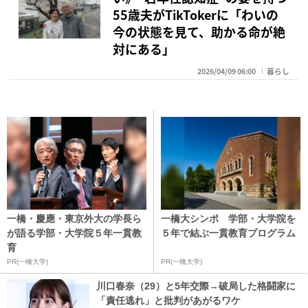
55歳夫がTikTokerに「わいの
今の状態を見て、助かる命が絶
対にある」
2026/04/09 06:00
暮らし
一橋・慶應・東京外大の学長ら
一橋大シンポ 学部・大学院を
が語る学部・大学院５年一貫教
５年で結ぶ一貫教育プログラム
育
PR(一橋大学)
PR(一橋大学)
川口春奈（29）と5年交際→破局した格闘家に
「責任逃れ」と批判があがるワケ