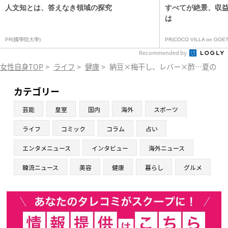
人文知とは、答えなき領域の探究
すべてが絶景、収
は
PR(國學院大學)
PR(COCO VILLA on GOET
Recommended by
女性自身TOP
>
ライフ
>
健康
>
納豆×梅干し、レバー×酢…夏のス
カテゴリー
芸能
皇室
国内
海外
スポーツ
ライフ
コミック
コラム
占い
エンタメニュース
インタビュー
海外ニュース
韓流ニュース
美容
健康
暮らし
グルメ