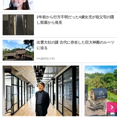
2年前から行方不明だった4歳女児が祖父宅の隠
し部屋から発見
出雲大社の謎 古代に存在した巨大神殿のルーツ
に迫る
PR(國學院大學)