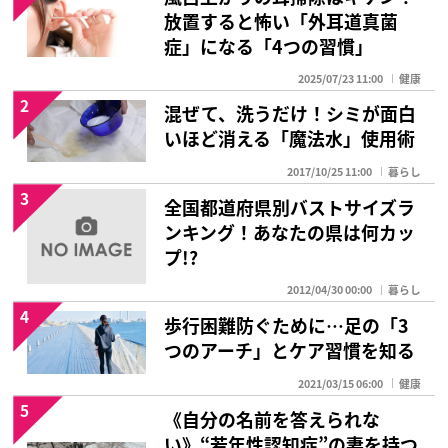
放置すると怖い「外耳道真菌
症」になる「4つの習慣」
2025/07/23 11:00
健康
2
混ぜて、洗うだけ！シミが面白
いほど消える「魔法水」使用術
2017/10/25 11:00
暮らし
3
全国都道府県別バストサイズラ
ンキング！あなたの県は何カッ
プ!?
2012/04/30 00:00
暮らし
4
歩行困難防ぐために…足の「3
つのアーチ」とケア習慣を知る
2021/03/15 06:00
健康
5
《自分の名前を答えられな
い》“若年性認知症”の妻を持つ