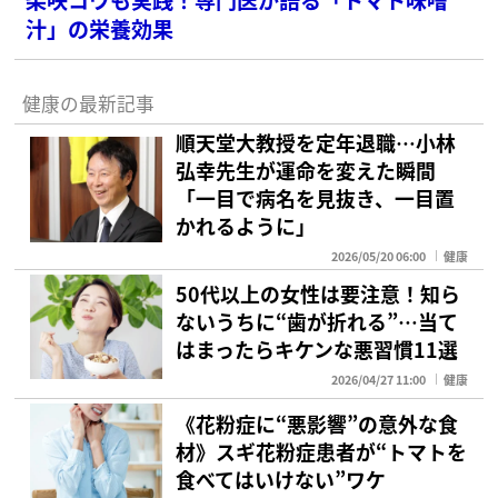
汁」の栄養効果
健康の最新記事
順天堂大教授を定年退職…小林
弘幸先生が運命を変えた瞬間
「一目で病名を見抜き、一目置
かれるように」
2026/05/20 06:00
健康
50代以上の女性は要注意！知ら
ないうちに“歯が折れる”…当て
はまったらキケンな悪習慣11選
2026/04/27 11:00
健康
《花粉症に“悪影響”の意外な食
材》スギ花粉症患者が“トマトを
食べてはいけない”ワケ