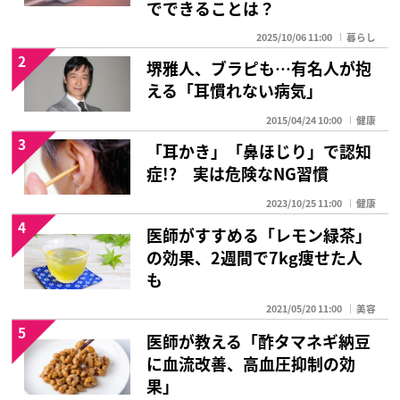
でできることは？
2025/10/06 11:00
暮らし
2
堺雅人、ブラピも…有名人が抱
える「耳慣れない病気」
2015/04/24 10:00
健康
3
「耳かき」「鼻ほじり」で認知
症!? 実は危険なNG習慣
2023/10/25 11:00
健康
4
医師がすすめる「レモン緑茶」
の効果、2週間で7kg痩せた人
も
2021/05/20 11:00
美容
5
医師が教える「酢タマネギ納豆
に血流改善、高血圧抑制の効
果」