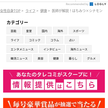
Recommended by
女性自身TOP
>
ライフ
>
健康
>
医師が解説！はちみつ×シナモンで
カテゴリー
芸能
皇室
国内
海外
スポーツ
ライフ
コミック
コラム
占い
エンタメニュース
インタビュー
海外ニュース
韓流ニュース
美容
健康
暮らし
グルメ