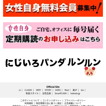
Official Site
JJ
CLASSY.
VERY
STORY
HERS
Mart
美ST
bis
和食スタイル
女性自身
SmartFLASH
kokode.jp
このサイトについて
コンテンツポリシー
プライバシーポリシー
利用規約
特定商取引法に基づく表記
広告掲載について