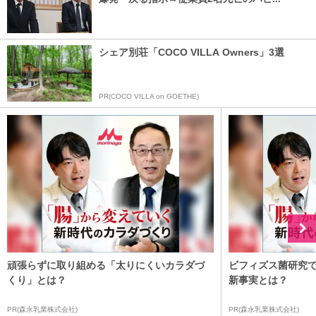
シェア別荘「COCO VILLA Owners」3選
PR(COCO VILLA on GOETHE)
頑張らずに取り組める「太りにくいカラダづ
ビフィズス菌研究
くり」とは？
新事実とは？
PR(森永乳業株式会社)
PR(森永乳業株式会社)