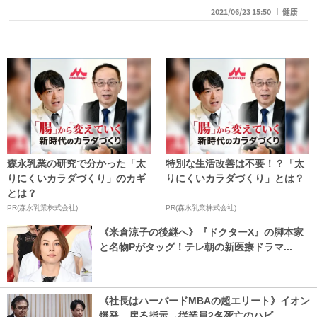
2021/06/23 15:50
健康
森永乳業の研究で分かった「太
特別な生活改善は不要！？「太
りにくいカラダづくり」のカギ
りにくいカラダづくり」とは？
とは？
PR(森永乳業株式会社)
PR(森永乳業株式会社)
《米倉涼子の後継へ》『ドクターX』の脚本家
と名物Pがタッグ！テレ朝の新医療ドラマ...
《社長はハーバードMBAの超エリート》イオン
爆発 戻る指示→従業員2名死亡のハビ...