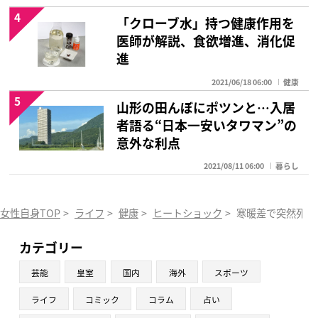
4
「クローブ水」持つ健康作用を
医師が解説、食欲増進、消化促
進
2021/06/18 06:00
健康
5
山形の田んぼにポツンと…入居
者語る“日本一安いタワマン”の
意外な利点
2021/08/11 06:00
暮らし
女性自身TOP
>
ライフ
>
健康
>
ヒートショック
>
寒暖差で突然死！
カテゴリー
芸能
皇室
国内
海外
スポーツ
ライフ
コミック
コラム
占い