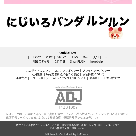
Official Site
JJ
CLASSY.
VERY
STORY
HERS
Mart
美ST
bis
和食スタイル
女性自身
SmartFLASH
kokode.jp
このサイトについて
コンテンツポリシー
プライバシーポリシー
利用規約
特定商取引法に基づく表記
広告掲載について
運営会社
ニュース提供先
WEBプッシュ通知について
情報提供
お問い合わせ
ABJマークは、この電子書店・電子書籍配信サービスが、著作権者からコンテンツ使用許諾を得た正
規版配信サービスであることを示す登録商標（登録番号 第6091713号）です。
本サイトに掲載されているすべての文章・画像の無断転載・複製行為を固く禁止します。すべて
の著作権は光文社に帰属します。
© Kobunsha Co., Ltd. All Rights Reserved.