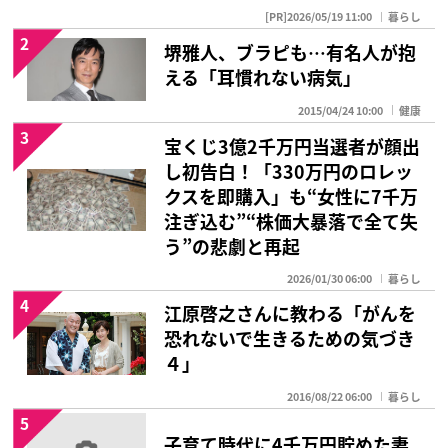
[PR]2026/05/19 11:00
暮らし
2
堺雅人、ブラピも…有名人が抱
える「耳慣れない病気」
2015/04/24 10:00
健康
3
宝くじ3億2千万円当選者が顔出
し初告白！「330万円のロレッ
クスを即購入」も“女性に7千万
注ぎ込む”“株価大暴落で全て失
う”の悲劇と再起
2026/01/30 06:00
暮らし
4
江原啓之さんに教わる「がんを
恐れないで生きるための気づき
４」
2016/08/22 06:00
暮らし
5
子育て時代に4千万円貯めた妻