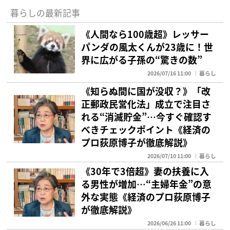
暮らしの最新記事
《人間なら100歳超》レッサー
パンダの風太くんが23歳に！世
界に広がる子孫の“驚きの数”
2026/07/16 11:00
暮らし
《知らぬ間に国が没収？》「改
正郵政民営化法」成立で注目さ
れる“消滅貯金”…今すぐ確認す
べきチェックポイント《経済の
プロ荻原博子が徹底解説》
2026/07/10 11:00
暮らし
《30年で3倍超》妻の扶養に入
る男性が増加…“主婦年金”の意
外な実態《経済のプロ荻原博子
が徹底解説》
2026/06/26 11:00
暮らし