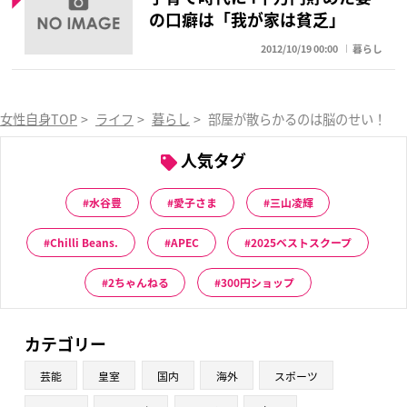
の口癖は「我が家は貧乏」
2012/10/19 00:00
暮らし
女性自身TOP
>
ライフ
>
暮らし
>
部屋が散らかるのは脳のせい！「
人気タグ
水谷豊
愛子さま
三山凌輝
Chilli Beans.
APEC
2025ベストスクープ
2ちゃんねる
300円ショップ
カテゴリー
芸能
皇室
国内
海外
スポーツ