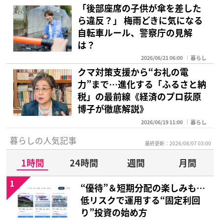
「後部座席の子供が傘を差した
ら違反？」 梅雨どきに気になる
自転車ルール、警察庁の見解
は？
2026/06/21 06:00
暮らし
クマ対策支援から“お礼の電
力”まで…進化する「ふるさと納
税」の最前線《経済のプロ荻原
博子が徹底解説》
2026/06/19 11:00
暮らし
暮らしの人気記事
最終更新：2026/08/07 03:00
1時間
24時間
週間
月間
1
“優待”＆短期分配の楽しみも…
低リスクで運用する“固定利回
り”投資の始め方