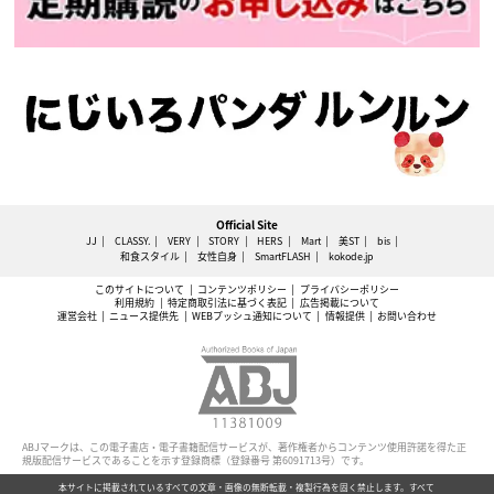
Official Site
JJ
CLASSY.
VERY
STORY
HERS
Mart
美ST
bis
和食スタイル
女性自身
SmartFLASH
kokode.jp
このサイトについて
コンテンツポリシー
プライバシーポリシー
利用規約
特定商取引法に基づく表記
広告掲載について
運営会社
ニュース提供先
WEBプッシュ通知について
情報提供
お問い合わせ
ABJマークは、この電子書店・電子書籍配信サービスが、著作権者からコンテンツ使用許諾を得た正
規版配信サービスであることを示す登録商標（登録番号 第6091713号）です。
本サイトに掲載されているすべての文章・画像の無断転載・複製行為を固く禁止します。すべて