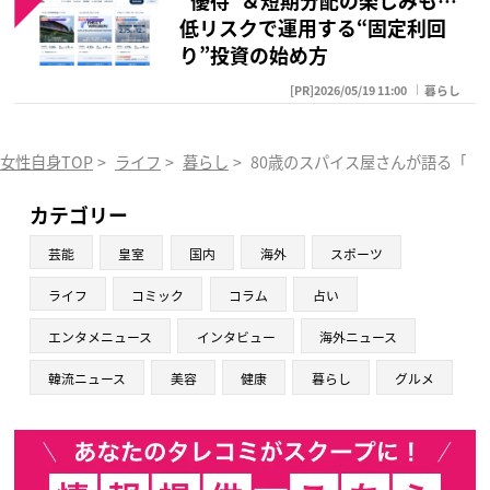
低リスクで運用する“固定利回
り”投資の始め方
[PR]2026/05/19 11:00
暮らし
女性自身TOP
>
ライフ
>
暮らし
>
80歳のスパイス屋さんが語る「老
カテゴリー
芸能
皇室
国内
海外
スポーツ
ライフ
コミック
コラム
占い
エンタメニュース
インタビュー
海外ニュース
韓流ニュース
美容
健康
暮らし
グルメ