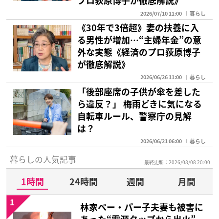
プロ荻原博子が徹底解説》
2026/07/10 11:00
暮らし
《30年で3倍超》妻の扶養に入
る男性が増加…“主婦年金”の意
外な実態《経済のプロ荻原博子
が徹底解説》
2026/06/26 11:00
暮らし
「後部座席の子供が傘を差した
ら違反？」 梅雨どきに気になる
自転車ルール、警察庁の見解
は？
2026/06/21 06:00
暮らし
暮らしの人気記事
最終更新：2026/08/08 20:00
1時間
24時間
週間
月間
1
林家ペー・パー子夫妻も被害に
あった“電源タップから出火”…