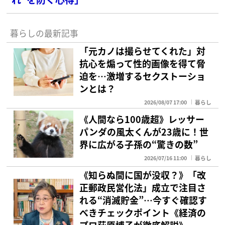
暮らしの最新記事
「元カノは撮らせてくれた」対
抗心を煽って性的画像を得て脅
迫を…激増するセクストーショ
ンとは？
2026/08/07 17:00
暮らし
《人間なら100歳超》レッサー
パンダの風太くんが23歳に！世
界に広がる子孫の“驚きの数”
2026/07/16 11:00
暮らし
《知らぬ間に国が没収？》「改
正郵政民営化法」成立で注目さ
れる“消滅貯金”…今すぐ確認す
べきチェックポイント《経済の