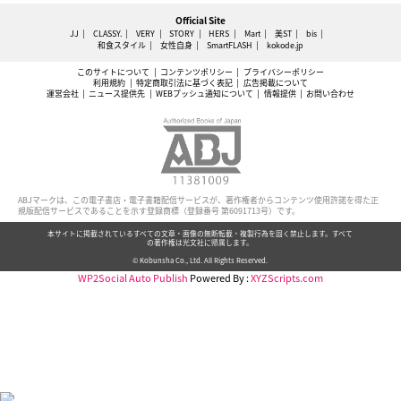
Official Site
JJ
CLASSY.
VERY
STORY
HERS
Mart
美ST
bis
和食スタイル
女性自身
SmartFLASH
kokode.jp
このサイトについて
コンテンツポリシー
プライバシーポリシー
利用規約
特定商取引法に基づく表記
広告掲載について
運営会社
ニュース提供先
WEBプッシュ通知について
情報提供
お問い合わせ
ABJマークは、この電子書店・電子書籍配信サービスが、著作権者からコンテンツ使用許諾を得た正
規版配信サービスであることを示す登録商標（登録番号 第6091713号）です。
本サイトに掲載されているすべての文章・画像の無断転載・複製行為を固く禁止します。すべて
の著作権は光文社に帰属します。
© Kobunsha Co., Ltd. All Rights Reserved.
WP2Social Auto Publish
Powered By :
XYZScripts.com