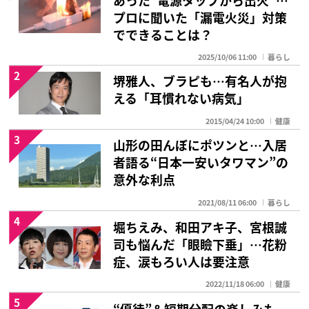
プロに聞いた「漏電火災」対策
でできることは？
2025/10/06 11:00
暮らし
2
堺雅人、ブラピも…有名人が抱
える「耳慣れない病気」
2015/04/24 10:00
健康
3
山形の田んぼにポツンと…入居
者語る“日本一安いタワマン”の
意外な利点
2021/08/11 06:00
暮らし
4
堀ちえみ、和田アキ子、宮根誠
司も悩んだ「眼瞼下垂」…花粉
症、涙もろい人は要注意
2022/11/18 06:00
健康
5
“優待”＆短期分配の楽しみも…