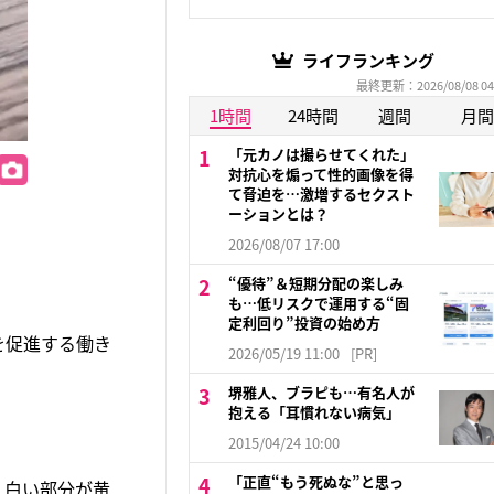
ライフランキング
最終更新：2026/08/08 04
1時間
24時間
週間
月間
「元カノは撮らせてくれた」
対抗心を煽って性的画像を得
て脅迫を…激増するセクスト
ーションとは？
2026/08/07 17:00
“優待”＆短期分配の楽しみ
も…低リスクで運用する“固
定利回り”投資の始め方
を促進する働き
2026/05/19 11:00
[PR]
堺雅人、ブラピも…有名人が
抱える「耳慣れない病気」
2015/04/24 10:00
「正直“もう死ぬな”と思っ
。白い部分が黄