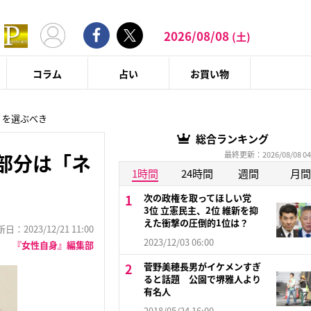
2026/08/08
(土)
コラム
占い
お買い物
」を選ぶべき
総合ランキング
最終更新：2026/08/08 04
部分は「ネ
1時間
24時間
週間
月間
次の政権を取ってほしい党
3位 立憲民主、2位 維新を抑
えた衝撃の圧倒的1位は？
：2023/12/21 11:00
2023/12/03 06:00
『女性自身』編集部
菅野美穂長男がイケメンすぎ
ると話題 公園で堺雅人より
有名人
2018/05/24 16:00