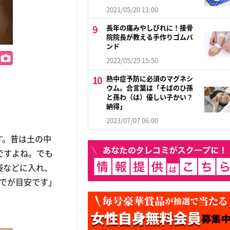
2021/05/20 11:00
長年の痛みやしびれに！接骨
院院長が教える手作りゴムバ
ンド
2022/05/25 15:50
熱中症予防に必須のマグネシ
ウム。合言葉は「そばのひ孫
と孫わ（は）優しい子かい？
納得」
2023/07/07 06:00
す。昔は土の中
ですよね。でも
袋などに入れ、
でが目安です」