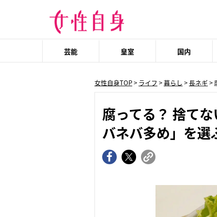
芸能
皇室
国内
女性自身TOP
>
ライフ
>
暮らし
>
長ネギ
>
腐ってる？ 捨て
バネバ多め」を選