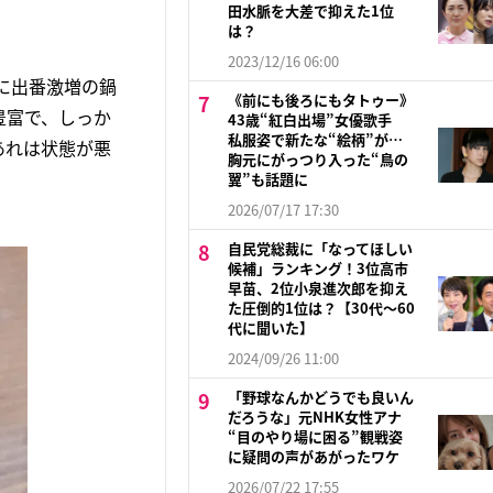
田水脈を大差で抑えた1位
は？
2023/12/16 06:00
に出番激増の鍋
《前にも後ろにもタトゥー》
豊富で、しっか
43歳“紅白出場”女優歌手
私服姿で新たな“絵柄”が…
あれは状態が悪
胸元にがっつり入った“鳥の
翼”も話題に
2026/07/17 17:30
自民党総裁に「なってほしい
候補」ランキング！3位高市
早苗、2位小泉進次郎を抑え
た圧倒的1位は？【30代〜60
代に聞いた】
2024/09/26 11:00
「野球なんかどうでも良いん
だろうな」元NHK女性アナ
“目のやり場に困る”観戦姿
に疑問の声があがったワケ
2026/07/22 17:55