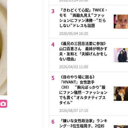
「きわどくて心配」TWICE・
モモ “両脇丸見え”ファッ
ションにファン沸騰…“だら
しない”ドレスも話題
2026/06/04 16:20
《義兄の三回忌法要に参加》
山口百恵さん 義姉が明かす
夫・友和と「夫婦げんかをし
ない理由」
2026/04/02 11:00
《目のやり場に困る》
『VIVANT』女性歌手
（30） “胸元ぽっかり”服
にファン騒然…ファッション
でも貫く“オルタナティブス
タイル”
2026/08/07 17:10
「嫌いな女性政治家」ランキ
ング…3位生稲晃子、2位杉