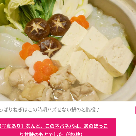
っぱりねぎはこの時期ハズせない鍋の名脇役♪
【写真あり】なんと、このネバネバは、あのほっこ
り甘味のもとでした（他3枚）