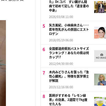
た」Dr.コパ すい臓がん闘
病で初めて記した「遺言書の
中身」
2026/03/08 11:00
矢方美紀、小林麻央さん……
若年性乳がんの原因にエスト
ロゲン
2018/05/19 06:00
全国都道府県別バストサイズ
ランキング！あなたの県は何
カップ!?
2012/04/30 00:00
木内みどりさんを襲った「急
性心臓死」、特徴を医学博士
が解説
2019/12/16 06:00
医師がすすめる「レモン緑
茶」の効果、2週間で7kg痩
せた人も