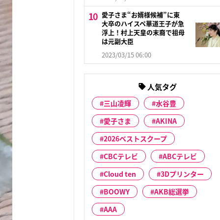
愛子さま“お婿様候補”に東
大卒のハイスペ華道王子が急
浮上！村上天皇の末裔で祖母
は元副大臣
2023/03/15 06:00
人気タグ
三山凌輝
水谷豊
愛子さま
AKINA
2026ベストスクープ
CBCテレビ
ABCテレビ
Cloud ten
3Dプリンター
BOOWY
AKB総選挙
AAA