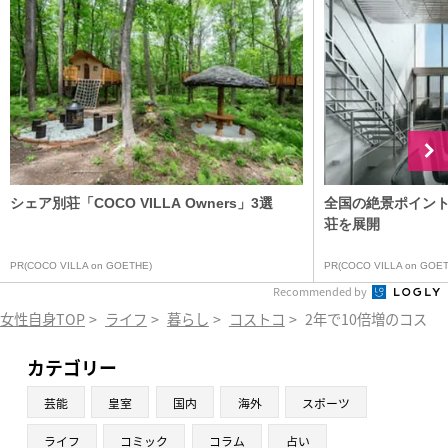
シェア別荘「COCO VILLA Owners」3選
全国の絶景ポイン
荘を展開
PR(COCO VILLA on GOETHE)
PR(COCO VILLA on GOET
Recommended by
女性自身TOP
>
ライフ
>
暮らし
>
コストコ
>
2年で10倍増のコス
カテゴリー
芸能
皇室
国内
海外
スポーツ
ライフ
コミック
コラム
占い