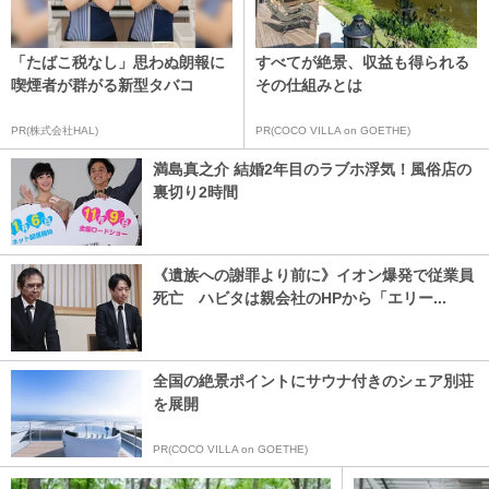
「たばこ税なし」思わぬ朗報に
すべてが絶景、収益も得られる
喫煙者が群がる新型タバコ
その仕組みとは
PR(株式会社HAL)
PR(COCO VILLA on GOETHE)
満島真之介 結婚2年目のラブホ浮気！風俗店の
裏切り2時間
《遺族への謝罪より前に》イオン爆発で従業員
死亡 ハビタは親会社のHPから「エリー...
全国の絶景ポイントにサウナ付きのシェア別荘
を展開
PR(COCO VILLA on GOETHE)