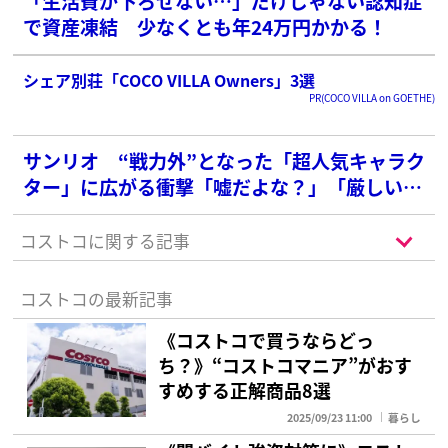
「生活費が下ろせない…」だけじゃない認知症
で資産凍結 少なくとも年24万円かかる！
シェア別荘「COCO VILLA Owners」3選
PR(COCO VILLA on GOETHE)
サンリオ “戦力外”となった「超人気キャラク
ター」に広がる衝撃「嘘だよな？」「厳しい世
界」
コストコに関する記事
コストコの最新記事
《コストコで買うならどっ
ち？》“コストコマニア”がおす
すめする正解商品8選
2025/09/23 11:00
暮らし