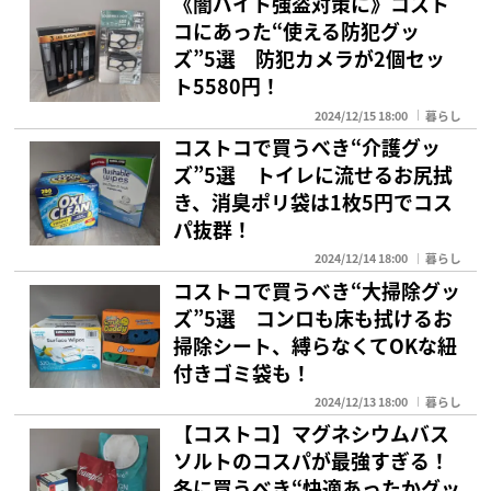
《闇バイト強盗対策に》コスト
コにあった“使える防犯グッ
ズ”5選 防犯カメラが2個セッ
ト5580円！
2024/12/15 18:00
暮らし
コストコで買うべき“介護グッ
ズ”5選 トイレに流せるお尻拭
き、消臭ポリ袋は1枚5円でコス
パ抜群！
2024/12/14 18:00
暮らし
コストコで買うべき“大掃除グッ
ズ”5選 コンロも床も拭けるお
掃除シート、縛らなくてOKな紐
付きゴミ袋も！
2024/12/13 18:00
暮らし
【コストコ】マグネシウムバス
ソルトのコスパが最強すぎる！
冬に買うべき“快適あったかグッ