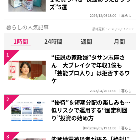
ズ”5選
2024/12/06 18:00
暮らし
暮らしの人気記事
最終更新：2026/08/07 23:00
1時間
24時間
週間
月間
1
“伝説の家政婦”タサン志麻さ
ん 大ブレイクで年収1億も
「芸能プロ入り」は拒否するワ
ケ
2023/04/20 11:00
暮らし
2
“優待”＆短期分配の楽しみも…
低リスクで運用する“固定利回
り”投資の始め方
[PR]2026/05/19 11:00
暮らし
3
能登地震被災者が語る「絶対に