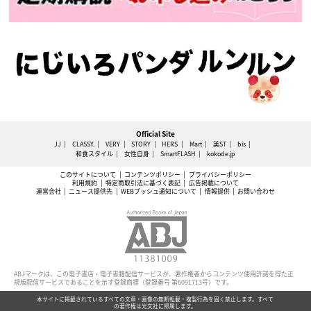
Official Site
JJ
CLASSY.
VERY
STORY
HERS
Mart
美ST
bis
和食スタイル
女性自身
SmartFLASH
kokode.jp
このサイトについて
コンテンツポリシー
プライバシーポリシー
利用規約
特定商取引法に基づく表記
広告掲載について
運営会社
ニュース提供先
WEBプッシュ通知について
情報提供
お問い合わせ
ABJマークは、この電子書店・電子書籍配信サービスが、著作権者からコンテンツ使用許諾を得た正
規版配信サービスであることを示す登録商標（登録番号 第6091713号）です。
本サイトに掲載されているすべての文章・画像の無断転載・複製行為を固く禁止します。すべて
の著作権は光文社に帰属します。