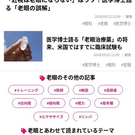
る「老眼の誤解」
2018/05/12 11:00
健康
眼科
老眼
医学博士
医学博士語る「老眼治療薬」の将
来、米国ではすでに臨床試験も
2018/05/12 11:00
健康
医学博士
眼科
老眼
老眼のその他の記事
トレーニング
医師
解説
高齢者
白内障
緑内障
視力
若年層
エクササイズ
リンパ
老眼とあわせて読まれているテーマ