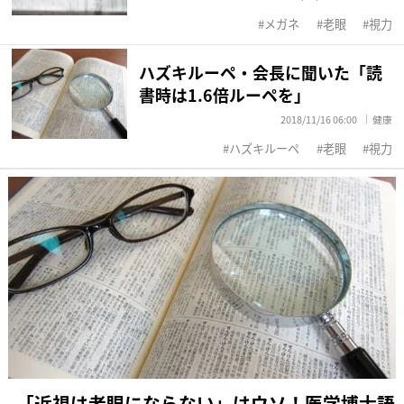
メガネ
老眼
視力
ハズキルーペ・会長に聞いた「読
書時は1.6倍ルーペを」
2018/11/16 06:00
健康
ハズキルーペ
老眼
視力
「近視は老眼にならない」はウソ！医学博士語