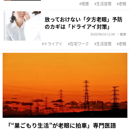
喫煙
生活習慣
老眼
放っておけない「夕方老眼」予防
のカギは「ドライアイ対策」
2020/08/10 11:00
健康
ドライアイ
在宅ワーク
生活習慣
老眼
「“巣ごもり生活”が老眼に拍車」専門医語