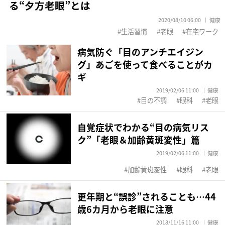
る“夕方老眼”とは
2020/08/10 06:00
健康
生活習慣
老眼
在宅ワーク
病気防ぐ「目のアンチエイジン
グ」あごを使って食べることがカ
ギ
2019/02/06 11:00
健康
目の不調
眼科
老眼
自覚症状でわかる“目の病気リス
ク”「老眼＆加齢黄斑変性」篇
2019/02/06 11:00
健康
加齢黄斑変性
眼科
老眼
更年期と“誤診”されることも…44
歳6カ月から老眼に注意
2018/11/16 11:00
健康