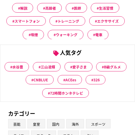
解説
高齢者
医師
生活習慣
スマートフォン
トレーニング
エクササイズ
喫煙
ウォーキング
電車
人気タグ
水谷豊
三山凌輝
愛子さま
B級グルメ
CNBLUE
ACEes
326
72時間ホンネテレビ
カテゴリー
芸能
皇室
国内
海外
スポーツ