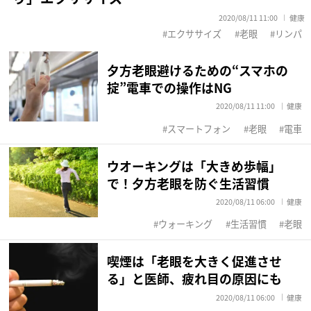
2020/08/11 11:00
健康
エクササイズ
老眼
リンパ
夕方老眼避けるための“スマホの
掟”電車での操作はNG
2020/08/11 11:00
健康
スマートフォン
老眼
電車
ウオーキングは「大きめ歩幅」
で！夕方老眼を防ぐ生活習慣
2020/08/11 06:00
健康
ウォーキング
生活習慣
老眼
喫煙は「老眼を大きく促進させ
る」と医師、疲れ目の原因にも
2020/08/11 06:00
健康