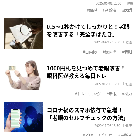
2025/05/01 11:00
健康
解説
高齢者
医師
0.5～1秒かけてしっかりと！老眼
を改善する「完全まばたき」
2023/04/12 15:50
健康
白内障
緑内障
老眼
1000円札を見つめて老眼改善！
眼科医が教える毎日トレ
2022/06/06 15:50
健康
トレーニング
老眼
視力
コロナ禍のスマホ依存で急増！
「老眼のセルフチェックの方法」
2020/11/03 15:50
健康
老眼
若年層
高齢者