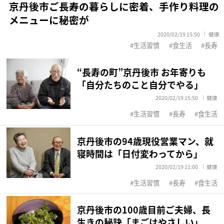
京丹後市ご長寿の暮らしに密着、手作り料理の
メニューに秘密が
2020/02/19 15:50
健康
生活習慣
食生活
長寿
“長寿の町”京丹後市 お年寄りも
「自分たちのこと自分でやる」
2020/02/19 15:50
健康
生活習慣
長寿
食生活
京丹後市の94歳現役営業マン、就
寝時間は「日付変わってから」
2020/02/19 11:00
健康
生活習慣
長寿
食生活
京丹後市の100歳目前ご夫婦、長
生きの秘訣「まごはやさしい」