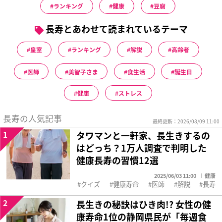
ランキング
健康
豆腐
長寿とあわせて読まれているテーマ
皇室
ランキング
解説
高齢者
医師
美智子さま
食生活
誕生日
健康
ストレス
長寿の人気記事
最終更新：2026/08/09 11:00
1
タワマンと一軒家、長生きするの
はどっち？1万人調査で判明した
健康長寿の習慣12選
2025/06/03 11:00
健康
クイズ
健康寿命
医師
解説
長寿
2
長生きの秘訣はひき肉!? 女性の健
康寿命1位の静岡県民が「毎週食