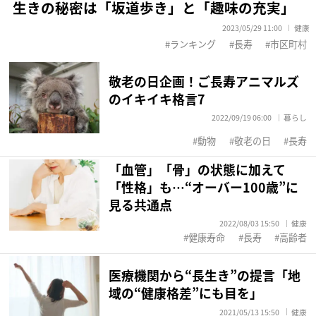
生きの秘密は「坂道歩き」と「趣味の充実」
2023/05/29 11:00
健康
ランキング
長寿
市区町村
敬老の日企画！ご長寿アニマルズ
のイキイキ格言7
2022/09/19 06:00
暮らし
動物
敬老の日
長寿
「血管」「骨」の状態に加えて
「性格」も…“オーバー100歳”に
見る共通点
2022/08/03 15:50
健康
健康寿命
長寿
高齢者
医療機関から“長生き”の提言「地
域の“健康格差”にも目を」
2021/05/13 15:50
健康