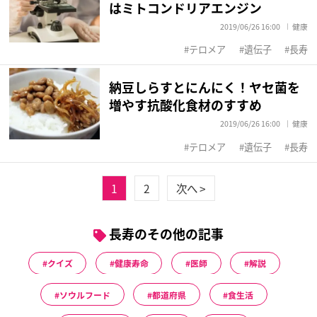
はミトコンドリアエンジン
2019/06/26 16:00
健康
テロメア
遺伝子
長寿
納豆しらすとにんにく！ヤセ菌を
増やす抗酸化食材のすすめ
2019/06/26 16:00
健康
テロメア
遺伝子
長寿
1
2
次へ >
長寿のその他の記事
クイズ
健康寿命
医師
解説
ソウルフード
都道府県
食生活