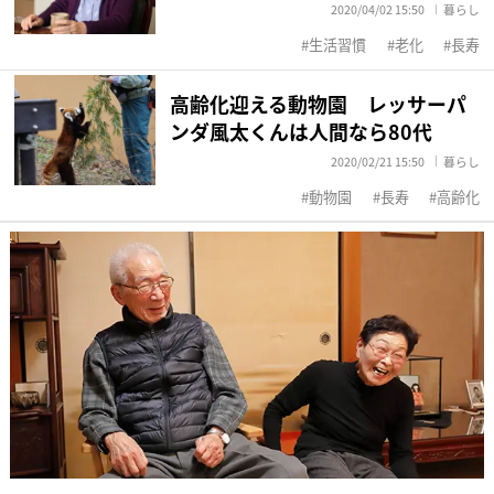
2020/04/02 15:50
暮らし
生活習慣
老化
長寿
高齢化迎える動物園 レッサーパ
ンダ風太くんは人間なら80代
2020/02/21 15:50
暮らし
動物園
長寿
高齢化