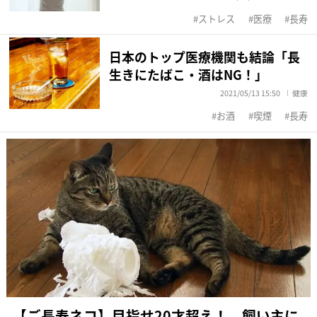
ストレス
医療
長寿
日本のトップ医療機関も結論「長
生きにたばこ・酒はNG！」
2021/05/13 15:50
健康
お酒
喫煙
長寿
【ご長寿ネコ】目指せ20才超え！ 飼い主に