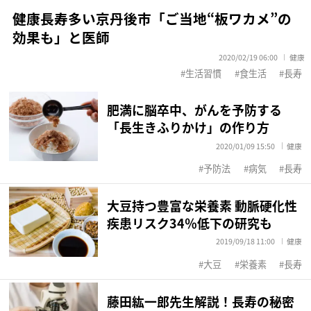
健康長寿多い京丹後市「ご当地“板ワカメ”の
効果も」と医師
2020/02/19 06:00
健康
生活習慣
食生活
長寿
肥満に脳卒中、がんを予防する
「長生きふりかけ」の作り方
2020/01/09 15:50
健康
予防法
病気
長寿
大豆持つ豊富な栄養素 動脈硬化性
疾患リスク34％低下の研究も
2019/09/18 11:00
健康
大豆
栄養素
長寿
藤田紘一郎先生解説！長寿の秘密