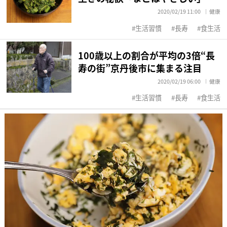
2020/02/19 11:00
健康
生活習慣
長寿
食生活
100歳以上の割合が平均の3倍“長
寿の街”京丹後市に集まる注目
2020/02/19 06:00
健康
生活習慣
長寿
食生活