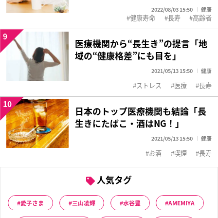
2022/08/03 15:50
健康
健康寿命
長寿
高齢者
9
医療機関から“長生き”の提言「地
域の“健康格差”にも目を」
2021/05/13 15:50
健康
ストレス
医療
長寿
10
日本のトップ医療機関も結論「長
生きにたばこ・酒はNG！」
2021/05/13 15:50
健康
お酒
喫煙
長寿
人気タグ
愛子さま
三山凌輝
水谷豊
AMEMIYA