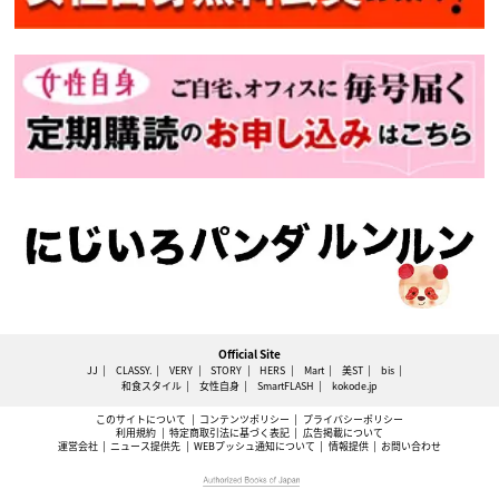
Official Site
JJ
CLASSY.
VERY
STORY
HERS
Mart
美ST
bis
和食スタイル
女性自身
SmartFLASH
kokode.jp
このサイトについて
コンテンツポリシー
プライバシーポリシー
利用規約
特定商取引法に基づく表記
広告掲載について
運営会社
ニュース提供先
WEBプッシュ通知について
情報提供
お問い合わせ