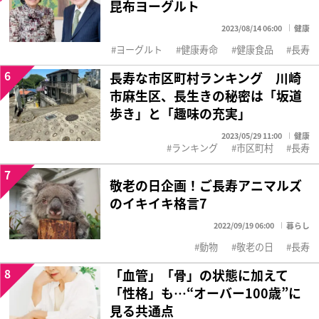
昆布ヨーグルト
2023/08/14 06:00
健康
ヨーグルト
健康寿命
健康食品
長寿
6
長寿な市区町村ランキング 川崎
市麻生区、長生きの秘密は「坂道
歩き」と「趣味の充実」
2023/05/29 11:00
健康
ランキング
市区町村
長寿
7
敬老の日企画！ご長寿アニマルズ
のイキイキ格言7
2022/09/19 06:00
暮らし
動物
敬老の日
長寿
8
「血管」「骨」の状態に加えて
「性格」も…“オーバー100歳”に
見る共通点