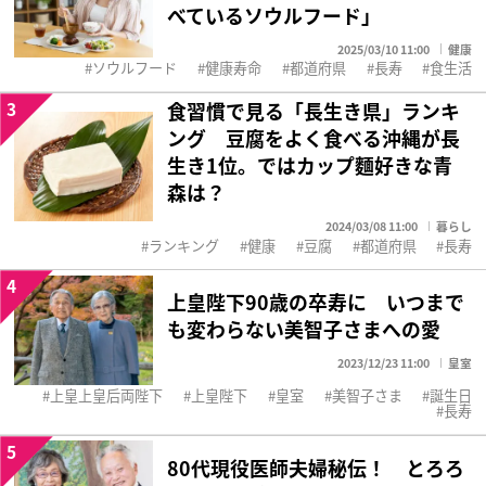
べているソウルフード」
2025/03/10 11:00
健康
ソウルフード
健康寿命
都道府県
長寿
食生活
3
食習慣で見る「長生き県」ランキ
ング 豆腐をよく食べる沖縄が長
生き1位。ではカップ麵好きな青
森は？
2024/03/08 11:00
暮らし
ランキング
健康
豆腐
都道府県
長寿
4
上皇陛下90歳の卒寿に いつまで
も変わらない美智子さまへの愛
2023/12/23 11:00
皇室
上皇上皇后両陛下
上皇陛下
皇室
美智子さま
誕生日
長寿
5
80代現役医師夫婦秘伝！ とろろ