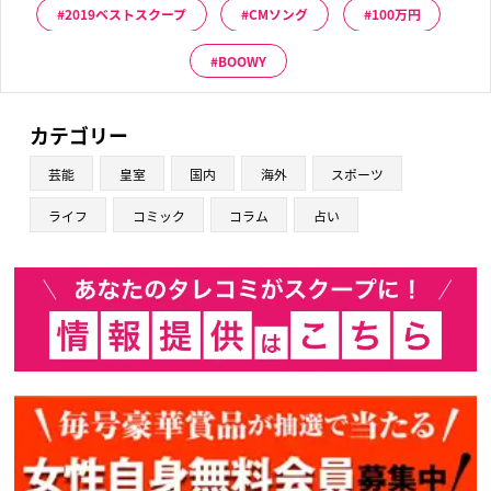
2019ベストスクープ
CMソング
100万円
BOOWY
カテゴリー
芸能
皇室
国内
海外
スポーツ
ライフ
コミック
コラム
占い