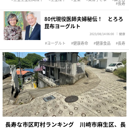
長寿
80代現役医師夫婦秘伝！ とろろ
昆布ヨーグルト
2023/08/14 06:00
健康
ヨーグルト
健康寿命
健康食品
長寿
長寿な市区町村ランキング 川崎市麻生区、長