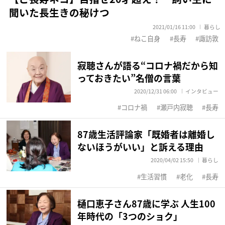
聞いた長生きの秘けつ
2021/01/16 11:00
暮らし
ねこ自身
長寿
諏訪敦
寂聴さんが語る“コロナ禍だから知
っておきたい”名僧の言葉
2020/12/31 06:00
インタビュー
コロナ禍
瀬戸内寂聴
長寿
87歳生活評論家「既婚者は離婚し
ないほうがいい」と訴える理由
2020/04/02 15:50
暮らし
生活習慣
老化
長寿
樋口恵子さん87歳に学ぶ 人生100
年時代の「3つのショク」