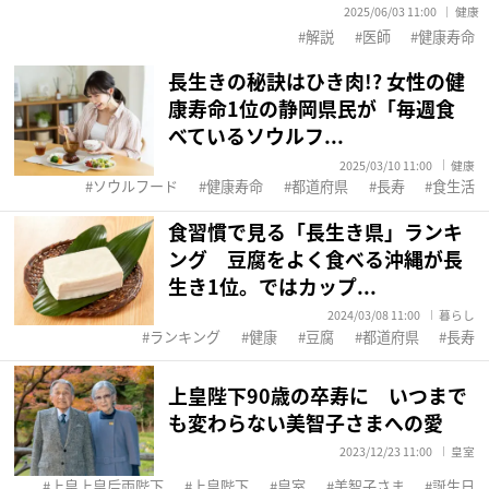
2025/06/03 11:00
健康
解説
医師
健康寿命
長生きの秘訣はひき肉!? 女性の健
康寿命1位の静岡県民が「毎週食
べているソウルフ...
2025/03/10 11:00
健康
ソウルフード
健康寿命
都道府県
長寿
食生活
食習慣で見る「長生き県」ランキ
ング 豆腐をよく食べる沖縄が長
生き1位。ではカップ...
2024/03/08 11:00
暮らし
ランキング
健康
豆腐
都道府県
長寿
上皇陛下90歳の卒寿に いつまで
も変わらない美智子さまへの愛
2023/12/23 11:00
皇室
上皇上皇后両陛下
上皇陛下
皇室
美智子さま
誕生日