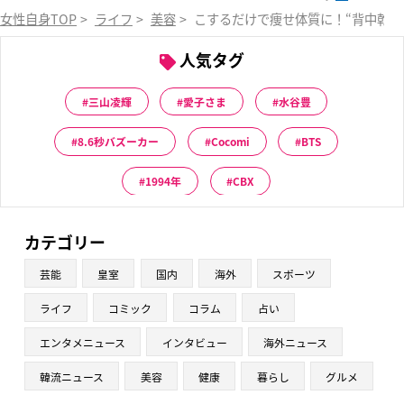
女性自身TOP
>
ライフ
>
美容
>
こするだけで痩せ体質に！“背中乾布
人気タグ
三山凌輝
愛子さま
水谷豊
8.6秒バズーカー
Cocomi
BTS
1994年
CBX
カテゴリー
芸能
皇室
国内
海外
スポーツ
ライフ
コミック
コラム
占い
エンタメニュース
インタビュー
海外ニュース
韓流ニュース
美容
健康
暮らし
グルメ