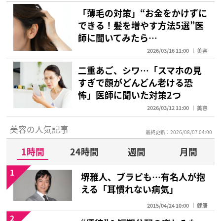
「薄毛の対策」“お金をかけずに
できる！髪を増やす方法5選”医
師に聞いてみたら…
2026/03/16 11:00
美容
二重あご、シワ…「スマホの見
すぎで顔がどんどん老ける恐
怖」医師に聞いた対策2つ
2026/03/12 11:00
美容
美容の人気記事
最終更新：2026/08/07 04:00
1時間
24時間
週間
月間
1
堺雅人、ブラピも…有名人が抱
える「耳慣れない病気」
2015/04/24 10:00
健康
2