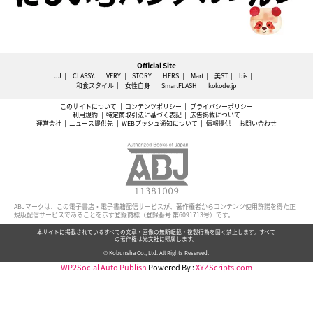
Official Site
JJ
CLASSY.
VERY
STORY
HERS
Mart
美ST
bis
和食スタイル
女性自身
SmartFLASH
kokode.jp
このサイトについて
コンテンツポリシー
プライバシーポリシー
利用規約
特定商取引法に基づく表記
広告掲載について
運営会社
ニュース提供先
WEBプッシュ通知について
情報提供
お問い合わせ
ABJマークは、この電子書店・電子書籍配信サービスが、著作権者からコンテンツ使用許諾を得た正
規版配信サービスであることを示す登録商標（登録番号 第6091713号）です。
本サイトに掲載されているすべての文章・画像の無断転載・複製行為を固く禁止します。すべて
の著作権は光文社に帰属します。
© Kobunsha Co., Ltd. All Rights Reserved.
WP2Social Auto Publish
Powered By :
XYZScripts.com