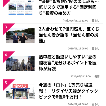
“優待”＆短期分配の楽しみも…
低リスクで運用する“固定利回
り”投資の始め方
[PR]2026/05/19 11:00
暮らし
3
2人合わせて7億円超え、宝くじ
当せん者が語る「当せん前の災
難」
2019/08/17 06:00
暮らし
4
熱中症と勘違いしやすい“夏の
脳梗塞”見分けるポイントを医
師が解説
2024/07/08 11:00
健康
5
今週の「ロト」1等売り場速
報！ リタイヤ夫婦がクイック
ピックで8億6千万円！
2024/09/01 06:00
暮らし