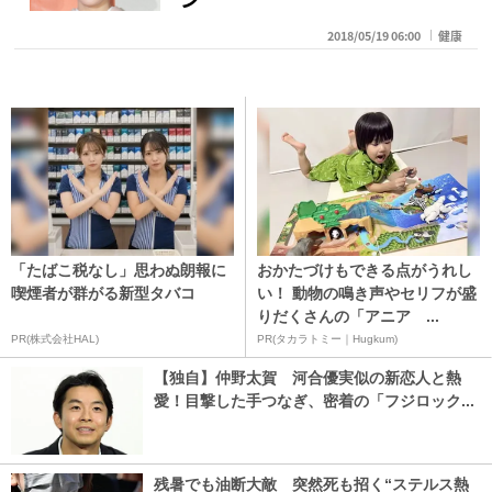
2018/05/19 06:00
健康
「たばこ税なし」思わぬ朗報に
おかたづけもできる点がうれし
喫煙者が群がる新型タバコ
い！ 動物の鳴き声やセリフが盛
りだくさんの「アニア ...
PR(株式会社HAL)
PR(タカラトミー｜Hugkum)
【独自】仲野太賀 河合優実似の新恋人と熱
愛！目撃した手つなぎ、密着の「フジロック...
残暑でも油断大敵 突然死も招く“ステルス熱