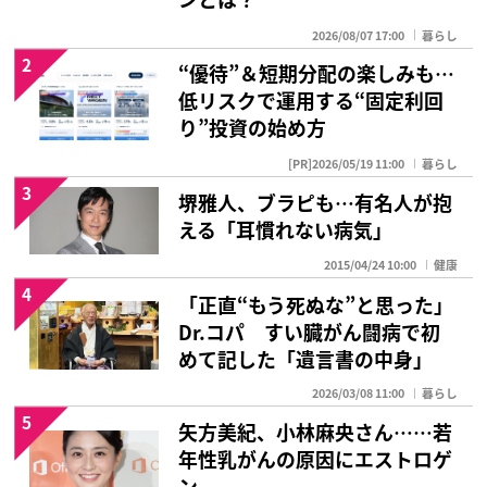
2026/08/07 17:00
暮らし
2
“優待”＆短期分配の楽しみも…
低リスクで運用する“固定利回
り”投資の始め方
[PR]2026/05/19 11:00
暮らし
3
堺雅人、ブラピも…有名人が抱
える「耳慣れない病気」
2015/04/24 10:00
健康
4
「正直“もう死ぬな”と思った」
Dr.コパ すい臓がん闘病で初
めて記した「遺言書の中身」
2026/03/08 11:00
暮らし
5
矢方美紀、小林麻央さん……若
年性乳がんの原因にエストロゲ
ン