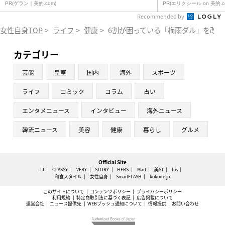
PR(ゲラン｜美的.com)
PR(エリクシール on 美的.c
Recommended by
女性自身TOP
>
ライフ
>
健康
>
6割が困っている「梅雨ダル」を改善
カテゴリー
芸能
皇室
国内
海外
スポーツ
ライフ
コミック
コラム
占い
エンタメニュース
インタビュー
海外ニュース
韓流ニュース
美容
健康
暮らし
グルメ
Official Site
JJ
CLASSY.
VERY
STORY
HERS
Mart
美ST
bis
和食スタイル
女性自身
SmartFLASH
kokode.jp
このサイトについて
コンテンツポリシー
プライバシーポリシー
利用規約
特定商取引法に基づく表記
広告掲載について
運営会社
ニュース提供先
WEBプッシュ通知について
情報提供
お問い合わせ