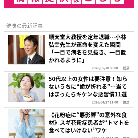
健康の最新記事
順天堂大教授を定年退職…小林
弘幸先生が運命を変えた瞬間
「一目で病名を見抜き、一目置
かれるように」
2026/05/20 06:00
健康
50代以上の女性は要注意！知ら
ないうちに“歯が折れる”…当て
はまったらキケンな悪習慣11選
2026/04/27 11:00
健康
《花粉症に“悪影響”の意外な食
材》スギ花粉症患者が“トマトを
食べてはいけない”ワケ