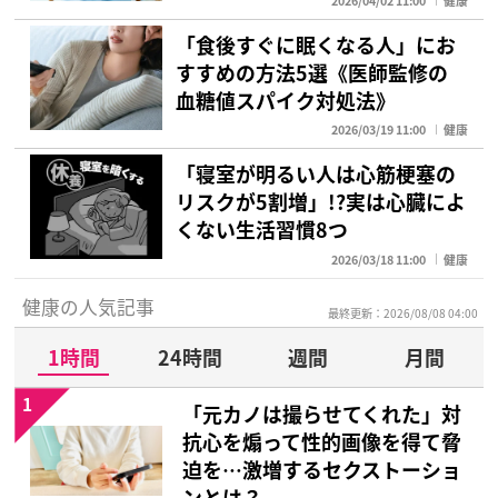
2026/04/02 11:00
健康
「食後すぐに眠くなる人」にお
すすめの方法5選《医師監修の
血糖値スパイク対処法》
2026/03/19 11:00
健康
「寝室が明るい人は心筋梗塞の
リスクが5割増」!?実は心臓によ
くない生活習慣8つ
2026/03/18 11:00
健康
健康の人気記事
最終更新：2026/08/08 04:00
1時間
24時間
週間
月間
1
「元カノは撮らせてくれた」対
抗心を煽って性的画像を得て脅
迫を…激増するセクストーショ
ンとは？