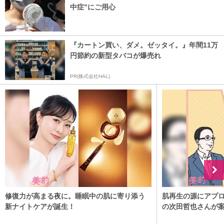
中症”にご用心
『カートン買い、ダメ。ゼッタイ。』年間11万
円節約の新型タバコが爆売れ
PR(株式会社HAL)
修復力が高まる夜に。睡眠中の肌に寄り添う
肌再生の源にアプ
新ナイトケアが誕生！
の次田哲也さんが