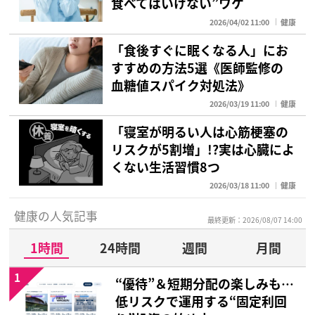
食べてはいけない”ワケ
2026/04/02 11:00
健康
「食後すぐに眠くなる人」にお
すすめの方法5選《医師監修の
血糖値スパイク対処法》
2026/03/19 11:00
健康
「寝室が明るい人は心筋梗塞の
リスクが5割増」!?実は心臓によ
くない生活習慣8つ
2026/03/18 11:00
健康
健康の人気記事
最終更新：2026/08/07 14:00
1時間
24時間
週間
月間
1
“優待”＆短期分配の楽しみも…
低リスクで運用する“固定利回