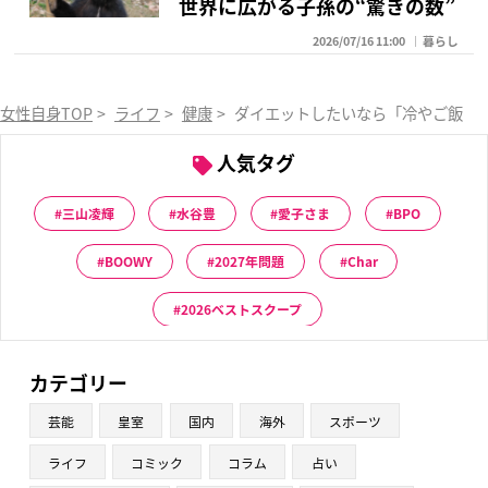
世界に広がる子孫の“驚きの数”
2026/07/16 11:00
暮らし
女性自身TOP
>
ライフ
>
健康
>
ダイエットしたいなら「冷やご飯レ
人気タグ
三山凌輝
水谷豊
愛子さま
BPO
BOOWY
2027年問題
Char
2026ベストスクープ
カテゴリー
芸能
皇室
国内
海外
スポーツ
ライフ
コミック
コラム
占い