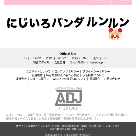
Official Site
JJ
CLASSY.
VERY
STORY
HERS
Mart
美ST
bis
和食スタイル
女性自身
SmartFLASH
kokode.jp
このサイトについて
コンテンツポリシー
プライバシーポリシー
利用規約
特定商取引法に基づく表記
広告掲載について
運営会社
ニュース提供先
WEBプッシュ通知について
情報提供
お問い合わせ
ABJマークは、この電子書店・電子書籍配信サービスが、著作権者からコンテンツ使用許諾を得た正
規版配信サービスであることを示す登録商標（登録番号 第6091713号）です。
本サイトに掲載されているすべての文章・画像の無断転載・複製行為を固く禁止します。すべて
の著作権は光文社に帰属します。
© Kobunsha Co., Ltd. All Rights Reserved.