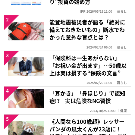
り”投資の始め方
[PR]2026/05/19 11:00
暮らし
2
能登地震被災者が語る「絶対に
備えておきたいもの」断水でわ
かった意外な盲点とは？
2024/02/24 06:00
暮らし
3
「保険料は一生あがらない」
「お祝い金が出ます」…50歳以
上は実は損する“保険の文言”
2025/02/20 11:00
暮らし
4
「耳かき」「鼻ほじり」で認知
症!? 実は危険なNG習慣
2023/10/25 11:00
健康
5
《人間なら100歳超》レッサー
パンダの風太くんが23歳に！