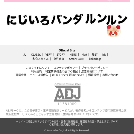
Official Site
JJ
CLASSY.
VERY
STORY
HERS
Mart
美ST
bis
和食スタイル
女性自身
SmartFLASH
kokode.jp
このサイトについて
コンテンツポリシー
プライバシーポリシー
利用規約
特定商取引法に基づく表記
広告掲載について
運営会社
ニュース提供先
WEBプッシュ通知について
情報提供
お問い合わせ
ABJマークは、この電子書店・電子書籍配信サービスが、著作権者からコンテンツ使用許諾を得た正
規版配信サービスであることを示す登録商標（登録番号 第6091713号）です。
本サイトに掲載されているすべての文章・画像の無断転載・複製行為を固く禁止します。すべて
の著作権は光文社に帰属します。
© Kobunsha Co., Ltd. All Rights Reserved.