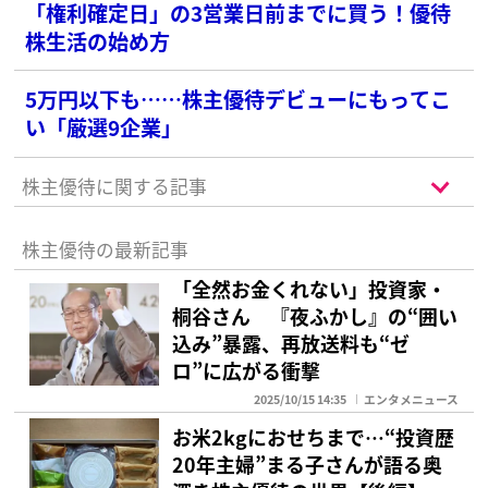
「権利確定日」の3営業日前までに買う！優待
株生活の始め方
5万円以下も……株主優待デビューにもってこ
い「厳選9企業」
株主優待に関する記事
株主優待の最新記事
「全然お金くれない」投資家・
桐谷さん 『夜ふかし』の“囲い
込み”暴露、再放送料も“ゼ
ロ”に広がる衝撃
2025/10/15 14:35
エンタメニュース
お米2kgにおせちまで…“投資歴
20年主婦”まる子さんが語る奥