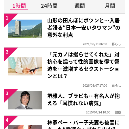
1時間
24時間
週間
月間
1
山形の田んぼにポツンと…入居
者語る“日本一安いタワマン”の
意外な利点
2021/08/11 06:00
暮らし
2
「元カノは撮らせてくれた」対
抗心を煽って性的画像を得て脅
迫を…激増するセクストーショ
ンとは？
2026/08/07 17:00
暮らし
3
堺雅人、ブラピも…有名人が抱
える「耳慣れない病気」
2015/04/24 10:00
健康
4
林家ペー・パー子夫妻も被害に