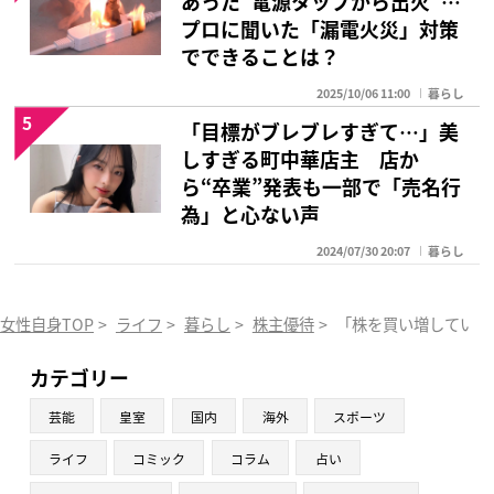
あった“電源タップから出火”…
プロに聞いた「漏電火災」対策
でできることは？
2025/10/06 11:00
暮らし
5
「目標がブレブレすぎて…」美
しすぎる町中華店主 店か
ら“卒業”発表も一部で「売名行
為」と心ない声
2024/07/30 20:07
暮らし
女性自身TOP
>
ライフ
>
暮らし
>
株主優待
>
「株を買い増していた
カテゴリー
芸能
皇室
国内
海外
スポーツ
ライフ
コミック
コラム
占い