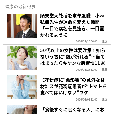
健康の最新記事
順天堂大教授を定年退職…小林
弘幸先生が運命を変えた瞬間
「一目で病名を見抜き、一目置
かれるように」
2026/05/20 06:00
健康
50代以上の女性は要注意！知ら
ないうちに“歯が折れる”…当て
はまったらキケンな悪習慣11選
2026/04/27 11:00
健康
《花粉症に“悪影響”の意外な食
材》スギ花粉症患者が“トマトを
食べてはいけない”ワケ
2026/04/02 11:00
健康
「食後すぐに眠くなる人」にお