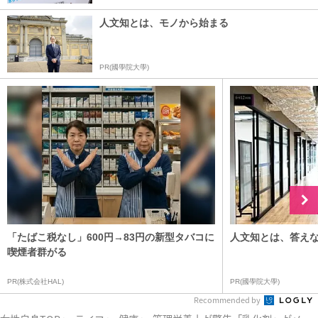
人文知とは、モノから始まる
PR(國學院大學)
「たばこ税なし」600円→83円の新型タバコに
人文知とは、答え
喫煙者群がる
PR(株式会社HAL)
PR(國學院大學)
Recommended by