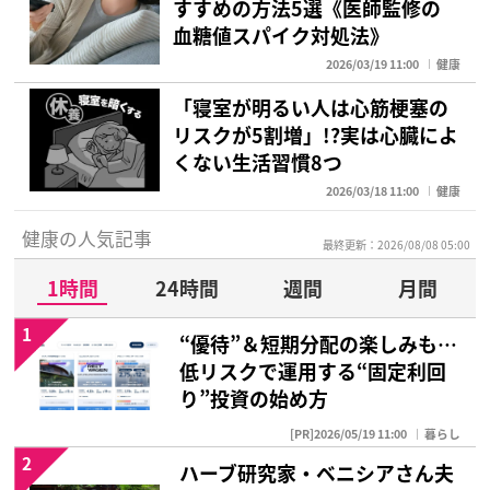
すすめの方法5選《医師監修の
血糖値スパイク対処法》
2026/03/19 11:00
健康
「寝室が明るい人は心筋梗塞の
リスクが5割増」!?実は心臓によ
くない生活習慣8つ
2026/03/18 11:00
健康
健康の人気記事
最終更新：2026/08/08 05:00
1時間
24時間
週間
月間
1
“優待”＆短期分配の楽しみも…
低リスクで運用する“固定利回
り”投資の始め方
[PR]2026/05/19 11:00
暮らし
2
ハーブ研究家・ベニシアさん夫