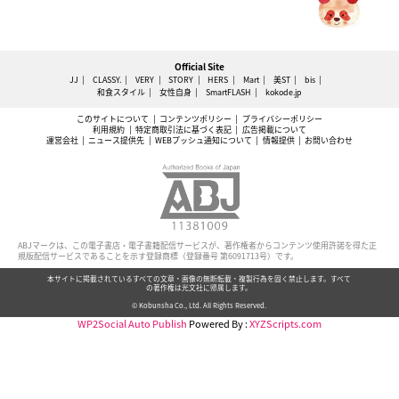
Official Site
JJ
CLASSY.
VERY
STORY
HERS
Mart
美ST
bis
和食スタイル
女性自身
SmartFLASH
kokode.jp
このサイトについて
コンテンツポリシー
プライバシーポリシー
利用規約
特定商取引法に基づく表記
広告掲載について
運営会社
ニュース提供先
WEBプッシュ通知について
情報提供
お問い合わせ
ABJマークは、この電子書店・電子書籍配信サービスが、著作権者からコンテンツ使用許諾を得た正
規版配信サービスであることを示す登録商標（登録番号 第6091713号）です。
本サイトに掲載されているすべての文章・画像の無断転載・複製行為を固く禁止します。すべて
の著作権は光文社に帰属します。
© Kobunsha Co., Ltd. All Rights Reserved.
WP2Social Auto Publish
Powered By :
XYZScripts.com