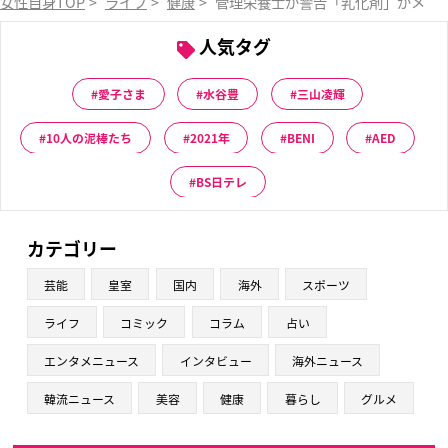
女性自身TOP
>
ライフ
>
健康
>
管理栄養士が警告「乳化剤」がメタ
人気タグ
愛子さま
水谷豊
三山凌輝
10人の泥棒たち
2021年
BENI
AED
BS日テレ
カテゴリー
芸能
皇室
国内
海外
スポーツ
ライフ
コミック
コラム
占い
エンタメニュース
インタビュー
海外ニュース
韓流ニュース
美容
健康
暮らし
グルメ