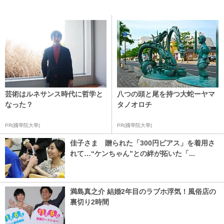
芸術はルネサンス時代に哲学と
八つの頭と尾を持つ大蛇ーヤマ
なった？
タノオロチ
PR(國學院大學)
PR(國學院大學)
佳子さま 贈られた「300円ピアス」を着用さ
れて…“ケンちゃん”との絆が拓いた「...
満島真之介 結婚2年目のラブホ浮気！風俗店の
裏切り2時間