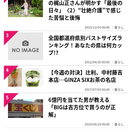
の梶山正さんが明かす「最後の
日々」〈2〉“壮絶介護”で感じ
た苦悩と後悔
2023/12/03 06:00
暮らし
3
全国都道府県別バストサイズラ
ンキング！あなたの県は何カッ
プ!?
2012/04/30 00:00
暮らし
4
【今週の対決】辻利、中村藤吉
本店…GINZA SIXお茶の名店
2017/07/03 06:00
暮らし
5
6億円を当てた男が教える
「BIGは吉方位で買うのが正
解」
2019/06/19 06:00
暮らし