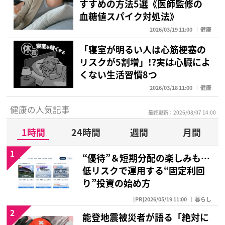
すすめの方法5選《医師監修の
血糖値スパイク対処法》
2026/03/19 11:00
健康
「寝室が明るい人は心筋梗塞の
リスクが5割増」!?実は心臓によ
くない生活習慣8つ
2026/03/18 11:00
健康
健康の人気記事
最終更新：2026/08/07 14:00
1時間
24時間
週間
月間
1
“優待”＆短期分配の楽しみも…
低リスクで運用する“固定利回
り”投資の始め方
[PR]2026/05/19 11:00
暮らし
2
能登地震被災者が語る「絶対に