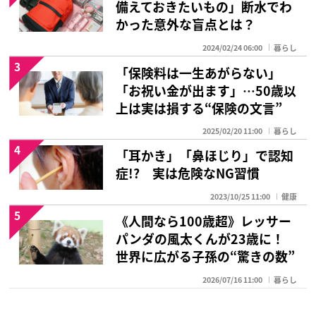
備えておきたいもの」断水でわ
かった意外な盲点とは？
2024/02/24 06:00
暮らし
3
「保険料は一生あがらない」
「お祝い金が出ます」…50歳以
上は実は損する“保険の文言”
2025/02/20 11:00
暮らし
4
「耳かき」「鼻ほじり」で認知
症!? 実は危険なNG習慣
2023/10/25 11:00
健康
5
《人間なら100歳超》レッサー
パンダの風太くんが23歳に！
世界に広がる子孫の“驚きの数”
2026/07/16 11:00
暮らし