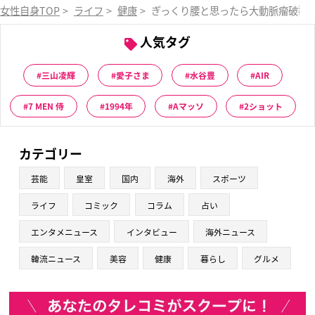
女性自身TOP
>
ライフ
>
健康
>
ぎっくり腰と思ったら大動脈瘤破裂
人気タグ
三山凌輝
愛子さま
水谷豊
AIR
7 MEN 侍
1994年
Aマッソ
2ショット
カテゴリー
芸能
皇室
国内
海外
スポーツ
ライフ
コミック
コラム
占い
エンタメニュース
インタビュー
海外ニュース
韓流ニュース
美容
健康
暮らし
グルメ