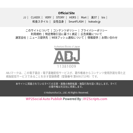
Official Site
JJ
CLASSY.
VERY
STORY
HERS
Mart
美ST
bis
和食スタイル
女性自身
SmartFLASH
kokode.jp
このサイトについて
コンテンツポリシー
プライバシーポリシー
利用規約
特定商取引法に基づく表記
広告掲載について
運営会社
ニュース提供先
WEBプッシュ通知について
情報提供
お問い合わせ
ABJマークは、この電子書店・電子書籍配信サービスが、著作権者からコンテンツ使用許諾を得た正
規版配信サービスであることを示す登録商標（登録番号 第6091713号）です。
本サイトに掲載されているすべての文章・画像の無断転載・複製行為を固く禁止します。すべて
の著作権は光文社に帰属します。
© Kobunsha Co., Ltd. All Rights Reserved.
WP2Social Auto Publish
Powered By :
XYZScripts.com