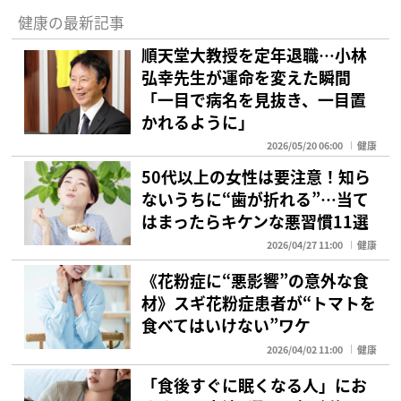
健康の最新記事
順天堂大教授を定年退職…小林
弘幸先生が運命を変えた瞬間
「一目で病名を見抜き、一目置
かれるように」
2026/05/20 06:00
健康
50代以上の女性は要注意！知ら
ないうちに“歯が折れる”…当て
はまったらキケンな悪習慣11選
2026/04/27 11:00
健康
《花粉症に“悪影響”の意外な食
材》スギ花粉症患者が“トマトを
食べてはいけない”ワケ
2026/04/02 11:00
健康
「食後すぐに眠くなる人」にお