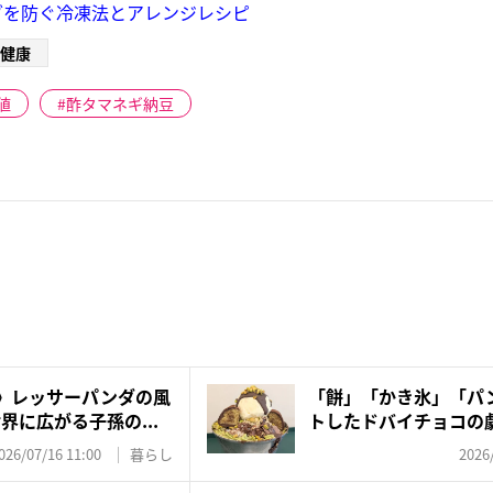
ダを防ぐ冷凍法とアレンジレシピ
健康
値
酢タマネギ納豆
超》レッサーパンダの風
「餅」「かき氷」「パン
界に広がる子孫の...
トしたドバイチョコの
な...
026/07/16 11:00
暮らし
2026