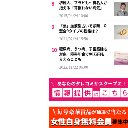
堺雅人、ブラピも…有名人が
抱える「耳慣れない病気」
2015/04/24 10:00
「裏」血液型占いで診断 O
型全9タイプの性格は？
2021/02/24 15:50
糖尿病、うつ病、子宮筋腫も
対象 障害年金で80万円も
らえることも
2022/11/22 06:00