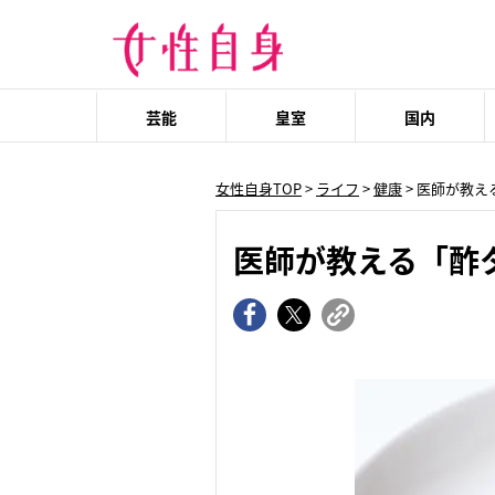
芸能
皇室
国内
女性自身TOP
>
ライフ
>
健康
> 医師が教
医師が教える「酢