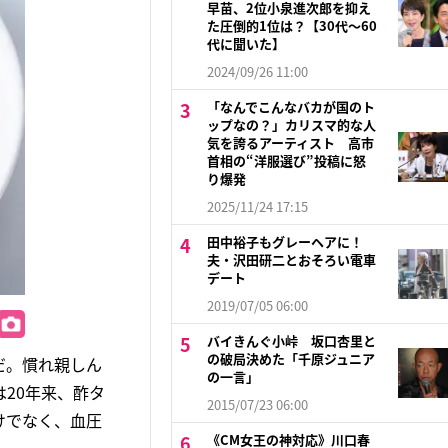
早苗、2位小泉進次郎を抑え
た圧倒的1位は？【30代〜60
代に聞いた】
2024/09/26 11:00
「なんでこんなバカが国のト
ップなの？」カリスマ的な人
気を誇るアーティスト 高市
首相の“洋服選び”投稿に怒
り爆発
2025/11/24 17:15
田中裕子もグレーヘアに！
夫・沢田研二とおそろい電車
デート
2019/07/05 06:00
バイきんぐ小峠 坂口杏里と
の破局決めた「千原ジュニア
だ。慣れ親しん
の一言」
20年来、酢タ
2015/07/23 06:00
けでなく、血圧
《CM女王の神対応》川口春