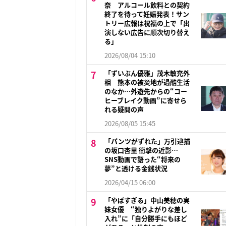
奈 アルコール飲料との契約
終了を待って妊娠発表！サン
トリー広報は祝福の上で「出
演しない広告に順次切り替え
る」
2026/08/04 15:10
「ずいぶん優雅」茂木敏充外
相 熊本の被災地が過酷生活
のなか…外遊先からの“コー
ヒーブレイク動画”に寄せら
れる疑問の声
2026/08/05 15:45
「パンツがずれた」万引逮捕
の坂口杏里 衝撃の近影…
SNS動画で語った“将来の
夢”と透ける金銭状況
2026/04/15 06:00
「やばすぎる」中山美穂の実
妹女優 “独りよがりな差し
入れ”に「自分勝手にもほど