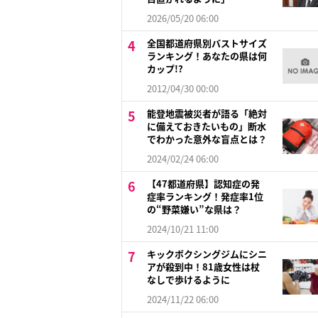
2026/05/20 06:00
全国都道府県別バストサイズ
ランキング！あなたの県は何
カップ!?
2012/04/30 00:00
能登地震被災者が語る「絶対
に備えておきたいもの」断水
でわかった意外な盲点とは？
2024/02/24 06:00
【47都道府県】認知症の発
症率ランキング！発症率1位
の“野菜嫌い”な県は？
2024/10/21 11:00
キックボクシングジムにシニ
アが殺到中！81歳女性は杖
なしで歩けるように
2024/11/22 06:00