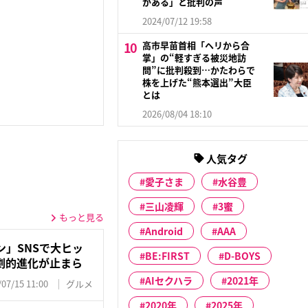
がある」と批判の声
2024/07/12 19:58
高市早苗首相「ヘリから合
掌」の“軽すぎる被災地訪
問”に批判殺到…かたわらで
株を上げた“熊本選出”大臣
とは
2026/08/04 18:10
人気タグ
愛子さま
水谷豊
三山凌輝
3蜜
もっと見る
Android
AAA
」SNSで大ヒッ
BE:FIRST
D-BOYS
劇的進化が止まら
AIセクハラ
2021年
/07/15 11:00
グルメ
2020年
2025年