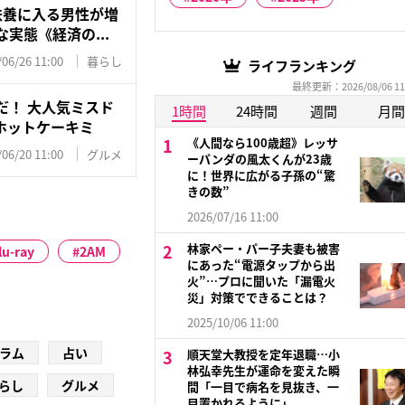
扶養に入る男性が増
実態《経済の...
/06/26 11:00
暮らし
ライフランキング
最終更新：2026/08/06 11
だ！ 大人気ミスド
1時間
24時間
週間
月間
ホットケーキミ
《人間なら100歳超》レッサ
/06/20 11:00
グルメ
ーパンダの風太くんが23歳
に！世界に広がる子孫の“驚
きの数”
2026/07/16 11:00
林家ペー・パー子夫妻も被害
lu-ray
2AM
にあった“電源タップから出
火”…プロに聞いた「漏電火
災」対策でできることは？
2025/10/06 11:00
ラム
占い
順天堂大教授を定年退職…小
林弘幸先生が運命を変えた瞬
らし
グルメ
間「一目で病名を見抜き、一
目置かれるように」