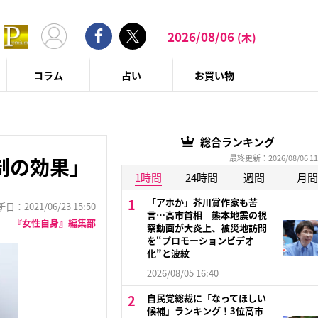
2026/08/06
(木)
コラム
占い
お買い物
総合ランキング
最終更新：2026/08/06 11
制の効果」
1時間
24時間
週間
月間
「アホか」芥川賞作家も苦
：2021/06/23 15:50
言…高市首相 熊本地震の視
『女性自身』編集部
察動画が大炎上、被災地訪問
を“プロモーションビデオ
化”と波紋
2026/08/05 16:40
自民党総裁に「なってほしい
候補」ランキング！3位高市