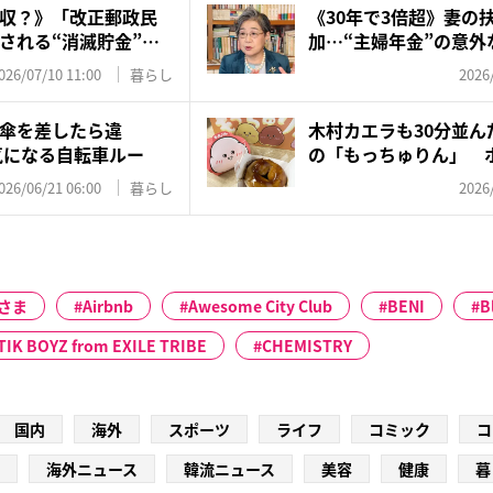
収？》「改正郵政民
《30年で3倍超》妻の
される“消滅貯金”…
加…“主婦年金”の意外な
026/07/10 11:00
暮らし
2026
傘を差したら違
木村カエラも30分並ん
気になる自転車ルー
の「もっちゅりん」 
ッ...
026/06/21 06:00
暮らし
2026
さま
Airbnb
Awesome City Club
BENI
B
TIK BOYZ from EXILE TRIBE
CHEMISTRY
国内
海外
スポーツ
ライフ
コミック
コ
海外ニュース
韓流ニュース
美容
健康
暮