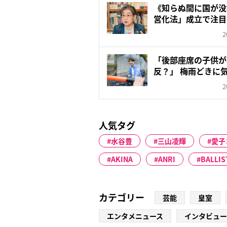
《知らぬ間に国が没
営化法」成立で注目
今...
2
「後部座席の子供が
反？」 梅雨どきに
ル、警察...
2
人気タグ
水谷豊
三山凌輝
愛子
AKINA
ANRI
BALLIS
カテゴリー
芸能
皇室
エンタメニュース
インタビュー