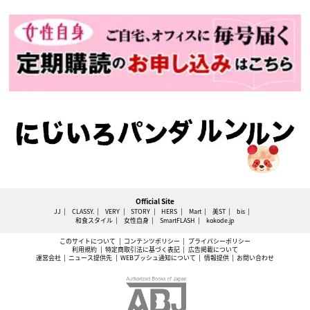
Official Site
JJ
CLASSY.
VERY
STORY
HERS
Mart
美ST
bis
和食スタイル
女性自身
SmartFLASH
kokode.jp
このサイトについて
コンテンツポリシー
プライバシーポリシー
利用規約
特定商取引法に基づく表記
広告掲載について
運営会社
ニュース提供先
WEBプッシュ通知について
情報提供
お問い合わせ