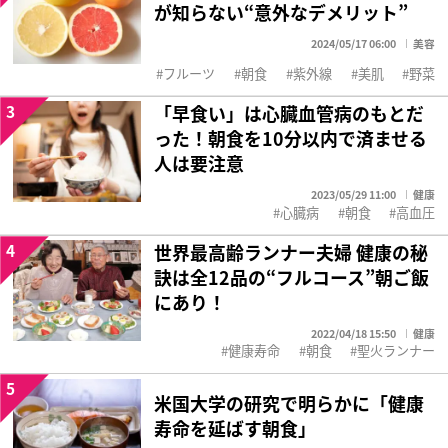
が知らない“意外なデメリット”
2024/05/17 06:00
美容
フルーツ
朝食
紫外線
美肌
野菜
3
「早食い」は心臓血管病のもとだ
った！朝食を10分以内で済ませる
人は要注意
2023/05/29 11:00
健康
心臓病
朝食
高血圧
4
世界最高齢ランナー夫婦 健康の秘
訣は全12品の“フルコース”朝ご飯
にあり！
2022/04/18 15:50
健康
健康寿命
朝食
聖火ランナー
5
米国大学の研究で明らかに「健康
寿命を延ばす朝食」