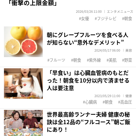
「衝撃の上限金額」
2026/03/26 11:00
エンタメニュース
女優
フジテレビ
朝食
朝にグレープフルーツを食べる人
が知らない“意外なデメリット”
2024/05/17 06:00
美容
フルーツ
朝食
紫外線
美肌
野菜
「早食い」は心臓血管病のもとだ
った！朝食を10分以内で済ませる
人は要注意
2023/05/29 11:00
健康
心臓病
朝食
高血圧
世界最高齢ランナー夫婦 健康の秘
訣は全12品の“フルコース”朝ご飯
にあり！