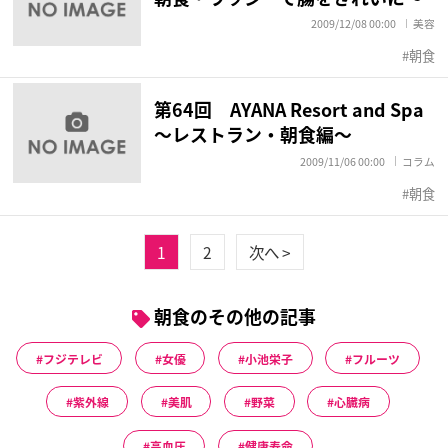
2009/12/08 00:00
美容
朝食
第64回 AYANA Resort and Spa
～レストラン・朝食編～
2009/11/06 00:00
コラム
朝食
1
2
次へ >
朝食のその他の記事
フジテレビ
女優
小池栄子
フルーツ
紫外線
美肌
野菜
心臓病
高血圧
健康寿命