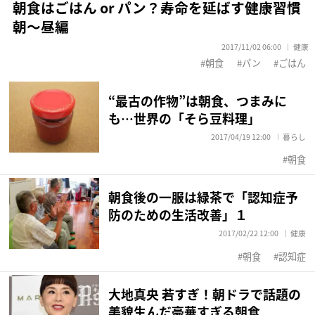
朝食はごはん or パン？寿命を延ばす健康習慣
朝～昼編
2017/11/02 06:00
健康
朝食
パン
ごはん
“最古の作物”は朝食、つまみに
も…世界の「そら豆料理」
2017/04/19 12:00
暮らし
朝食
朝食後の一服は緑茶で「認知症予
防のための生活改善」１
2017/02/22 12:00
健康
朝食
認知症
大地真央 若すぎ！朝ドラで話題の
美貌生んだ豪華すぎる朝食