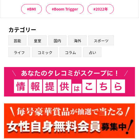
BMI
Boom Trigger
2022年
カテゴリー
芸能
皇室
国内
海外
スポーツ
ライフ
コミック
コラム
占い