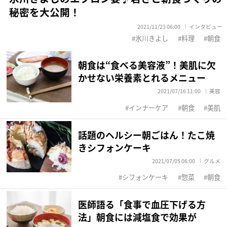
秘密を大公開！
2021/11/23 06:00
インタビュー
氷川きよし
料理
朝食
朝食は“食べる美容液”！美肌に欠
かせない栄養素とれるメニュー
2021/07/16 11:00
美容
インナーケア
朝食
美肌
話題のヘルシー朝ごはん！たこ焼
きシフォンケーキ
2021/07/05 06:00
グルメ
シフォンケーキ
惣菜
朝食
医師語る「食事で血圧下げる方
法」朝食には減塩食で効果が