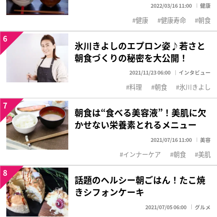
2022/03/16 11:00
健康
健康
健康寿命
朝食
6
氷川きよしのエプロン姿♪若さと
朝食づくりの秘密を大公開！
2021/11/23 06:00
インタビュー
料理
朝食
氷川きよし
7
朝食は“食べる美容液”！美肌に欠
かせない栄養素とれるメニュー
2021/07/16 11:00
美容
インナーケア
朝食
美肌
8
話題のヘルシー朝ごはん！たこ焼
きシフォンケーキ
2021/07/05 06:00
グルメ