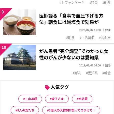
シフォンケーキ
惣菜
朝食
9
医師語る「食事で血圧下げる方
法」朝食には減塩食で効果が
2020/02/02 11:00
健康
朝食
生活習慣
高血圧
10
がん患者“完全調査”でわかった女
性のがんが少ないのは愛知県
2019/02/01 06:00
健康
がん
愛知県
朝食
人気タグ
三山凌輝
愛子さま
水谷豊
8人の女たち
1億人の大質問!?笑ってコラえて！