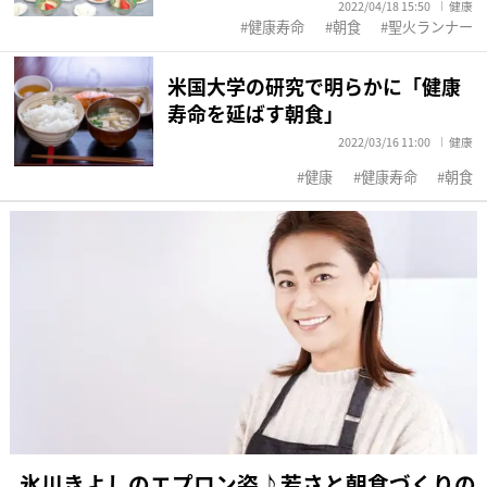
2022/04/18 15:50
健康
健康寿命
朝食
聖火ランナー
米国大学の研究で明らかに「健康
寿命を延ばす朝食」
2022/03/16 11:00
健康
健康
健康寿命
朝食
氷川きよしのエプロン姿♪若さと朝食づくりの