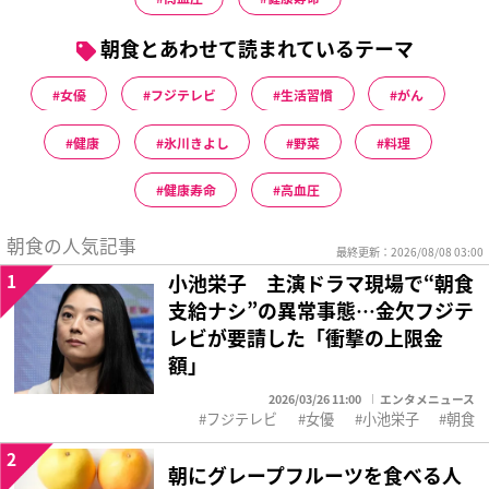
朝食とあわせて読まれているテーマ
女優
フジテレビ
生活習慣
がん
健康
氷川きよし
野菜
料理
健康寿命
高血圧
朝食の人気記事
最終更新：2026/08/08 03:00
1
小池栄子 主演ドラマ現場で“朝食
支給ナシ”の異常事態…金欠フジテ
レビが要請した「衝撃の上限金
額」
2026/03/26 11:00
エンタメニュース
フジテレビ
女優
小池栄子
朝食
2
朝にグレープフルーツを食べる人