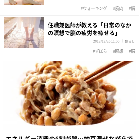
ウォーキング
筋肉
脳
住職兼医師が教える「日常のなか
の瞑想で脳の疲労を癒せる」
2018/12/26 11:00
暮らし
ずぼら
瞑想
脳
エネルギー消費の6割が脳…納豆混ぜながらで