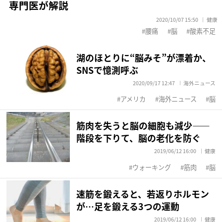
専門医が解説
2020/10/07 15:50
健康
腰痛
脳
酸素不足
湖のほとりに“脳みそ”が漂着か、
SNSで憶測呼ぶ
2020/09/17 12:47
海外ニュース
アメリカ
海外ニュース
脳
筋肉を失うと脳の細胞も減少――
階段を下りて、脳の老化を防ぐ
2019/06/12 16:00
健康
ウォーキング
筋肉
脳
速筋を鍛えると、若返りホルモン
が…足を鍛える3つの運動
2019/06/12 16:00
健康