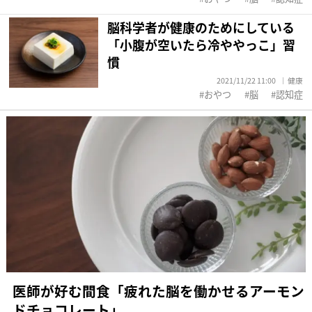
脳科学者が健康のためにしている
「小腹が空いたら冷ややっこ」習
慣
2021/11/22 11:00
健康
おやつ
脳
認知症
医師が好む間食「疲れた脳を働かせるアーモン
ドチョコレート」