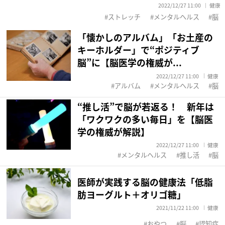
2022/12/27 11:00
健康
ストレッチ
メンタルヘルス
脳
「懐かしのアルバム」「お土産の
キーホルダー」で“ポジティブ
脳”に【脳医学の権威が...
2022/12/27 11:00
健康
アルバム
メンタルヘルス
脳
“推し活”で脳が若返る！ 新年は
「ワクワクの多い毎日」を【脳医
学の権威が解説】
2022/12/27 11:00
健康
メンタルヘルス
推し活
脳
医師が実践する脳の健康法「低脂
肪ヨーグルト＋オリゴ糖」
2021/11/22 11:00
健康
おやつ
脳
認知症