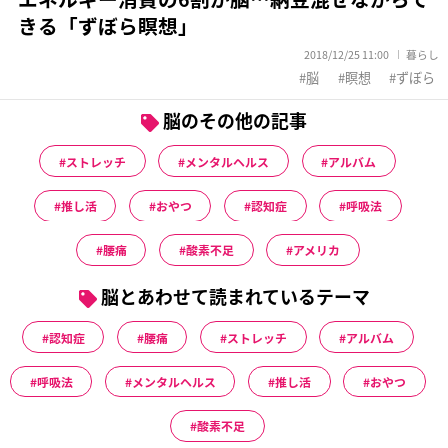
きる「ずぼら瞑想」
2018/12/25 11:00
暮らし
脳
瞑想
ずぼら
脳のその他の記事
ストレッチ
メンタルヘルス
アルバム
推し活
おやつ
認知症
呼吸法
腰痛
酸素不足
アメリカ
脳とあわせて読まれているテーマ
認知症
腰痛
ストレッチ
アルバム
呼吸法
メンタルヘルス
推し活
おやつ
酸素不足