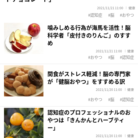
2021/11/21 11:00
健康
認知症
脳
おやつ
噛みしめる行為が海馬を活性！脳
科学者「皮付きのりんご」のすす
め
2021/11/21 11:00
健康
おやつ
脳
認知症
間食がストレス軽減！脳の専門家
が「健脳おやつ」をすすめる訳
2021/11/20 11:00
健康
おやつ
脳
認知症
認知症のプロフェッショナルのお
やつは「きんかんとハーブティ
ー」
2021/11/20 11:00
健康