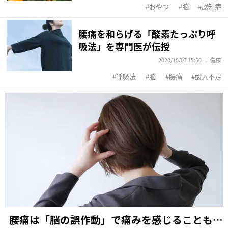
おやつ
脳
認知症
腰痛を和らげる「酸素たっぷり呼
吸法」を専門医が伝授
2020/10/07 15:50
健康
呼吸法
脳
腰痛
酸素不足
腰痛は「脳の誤作動」で痛みを感じることも…