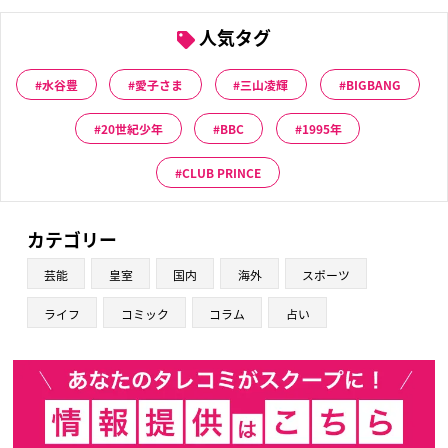
人気タグ
水谷豊
愛子さま
三山凌輝
BIGBANG
20世紀少年
BBC
1995年
CLUB PRINCE
カテゴリー
芸能
皇室
国内
海外
スポーツ
ライフ
コミック
コラム
占い