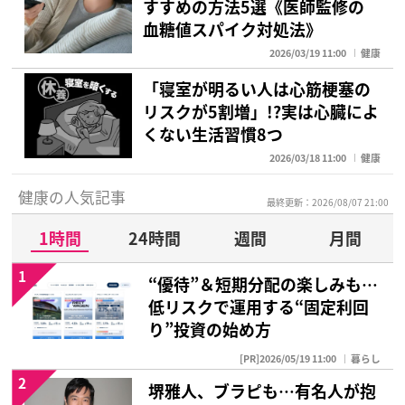
すすめの方法5選《医師監修の
血糖値スパイク対処法》
2026/03/19 11:00
健康
「寝室が明るい人は心筋梗塞の
リスクが5割増」!?実は心臓によ
くない生活習慣8つ
2026/03/18 11:00
健康
健康の人気記事
最終更新：2026/08/07 21:00
1時間
24時間
週間
月間
1
“優待”＆短期分配の楽しみも…
低リスクで運用する“固定利回
り”投資の始め方
[PR]2026/05/19 11:00
暮らし
2
堺雅人、ブラピも…有名人が抱