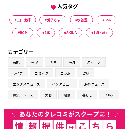
人気タグ
三山凌輝
愛子さま
水谷豊
BoA
BGM
BiS
AKINA
4Minute
カテゴリー
芸能
皇室
国内
海外
スポーツ
ライフ
コミック
コラム
占い
エンタメニュース
インタビュー
海外ニュース
韓流ニュース
美容
健康
暮らし
グルメ