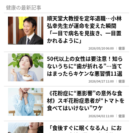
健康の最新記事
順天堂大教授を定年退職…小林
弘幸先生が運命を変えた瞬間
「一目で病名を見抜き、一目置
かれるように」
2026/05/20 06:00
健康
50代以上の女性は要注意！知ら
ないうちに“歯が折れる”…当て
はまったらキケンな悪習慣11選
2026/04/27 11:00
健康
《花粉症に“悪影響”の意外な食
材》スギ花粉症患者が“トマトを
食べてはいけない”ワケ
2026/04/02 11:00
健康
「食後すぐに眠くなる人」にお