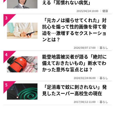
える「耳慣れない病気」
2015/04/24 10:00
健康
3
「元カノは撮らせてくれた」対
抗心を煽って性的画像を得て脅
迫を…激増するセクストーショ
ンとは？
2026/08/07 17:00
暮らし
4
能登地震被災者が語る「絶対に
備えておきたいもの」断水でわ
かった意外な盲点とは？
2024/02/24 06:00
暮らし
5
「足消毒で蚊に刺されない」発
見したスーパー高校生の現在
2017/08/12 11:00
暮らし