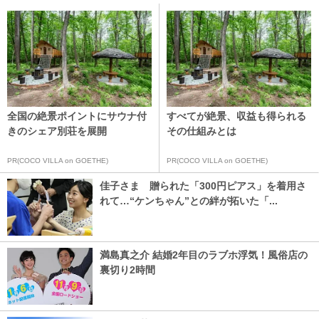
全国の絶景ポイントにサウナ付
すべてが絶景、収益も得られる
きのシェア別荘を展開
その仕組みとは
PR(COCO VILLA on GOETHE)
PR(COCO VILLA on GOETHE)
佳子さま 贈られた「300円ピアス」を着用さ
れて…“ケンちゃん”との絆が拓いた「...
満島真之介 結婚2年目のラブホ浮気！風俗店の
裏切り2時間