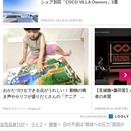
シェア別荘「COCO VILLA Owners」3選
PR(COCO VILLA on GOETHE)
おかたづけもできる点がうれしい！ 動物の鳴
【見城徹×藤田晋】
き声やセリフが盛りだくさんの「アニア ...
者の本質
PR(タカラトミー｜Hugkum)
PR(FINCHI on GOETHE)
Recommended by
女性自身TOP
>
ライフ
>
健康
>
目の不調は“眼球への圧力”原因か、