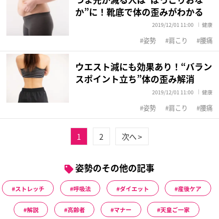
か”に！靴底で体の歪みがわかる
2019/12/01 11:00
健康
姿勢
肩こり
腰痛
ウエスト減にも効果あり！“バラン
スポイント立ち”体の歪み解消
2019/12/01 11:00
健康
姿勢
肩こり
腰痛
1
2
次へ >
姿勢のその他の記事
ストレッチ
呼吸法
ダイエット
産後ケア
解説
高齢者
マナー
天皇ご一家