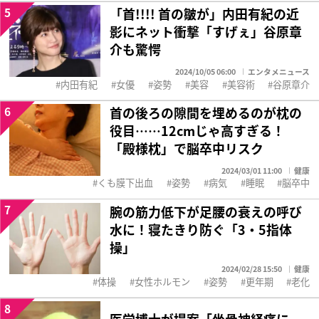
5
「首!!︎!!︎ 首の皺が」内田有紀の近
影にネット衝撃「すげぇ」谷原章
介も驚愕
2024/10/05 06:00
エンタメニュース
内田有紀
女優
姿勢
美容
美容術
谷原章介
6
首の後ろの隙間を埋めるのが枕の
役目……12cmじゃ高すぎる！
「殿様枕」で脳卒中リスク
2024/03/01 11:00
健康
くも膜下出血
姿勢
病気
睡眠
脳卒中
7
腕の筋力低下が足腰の衰えの呼び
水に！寝たきり防ぐ「3・5指体
操」
2024/02/28 15:50
健康
体操
女性ホルモン
姿勢
更年期
老化
8
医学博士が提案「坐骨神経痛に