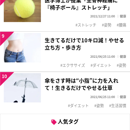
『椅子ボール』ストレッチ」
2021/12/27 11:00
健康
ストレッチ
姿勢
腰痛
9
生きてるだけで10キロ減！やせる
立ち方・歩き方
2021/06/25 11:00
健康
エクササイズ
ダイエット
姿勢
10
傘をさす時は“小指”に力を入れ
て！生きるだけでやせる仕草
2021/06/25 11:00
健康
ダイエット
姿勢
生活習慣
人気タグ