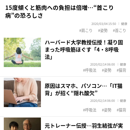
15度傾くと筋肉への負担は倍増…“首こり
病”の恐ろしさ
2020/03/04 15:50
健康
肩こり
姿勢
首こり
ハーバード大学教授伝授！凝り固
まった呼吸筋ほぐす「4・8呼吸
法」
2020/02/14 06:00
健康
呼吸法
姿勢
猫背
原因はスマホ、パソコン…「IT猫
背」が招く“隠れ酸欠”
2020/02/14 06:00
健康
呼吸法
姿勢
猫背
元トレーナー伝授…羽生結弦が実