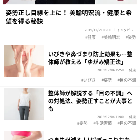
姿勢正し目線を上に！ 美輪明宏流・健康と希
望を得る秘訣
2019/12/29 06:00
インタビュー
健康
美輪明宏
姿勢
いびきや鼻づまり防止効果も…整
体師が教える「ゆがみ矯正法」
2019/12/04 15:50
健康
いびき
姿勢
目の不調
整体師が解説する「目の不調」へ
の対処法、姿勢正すことが大事と
も
2019/12/04 11:00
健康
姿勢
生活習慣
目の不調
つま先が減る人は“ぽっこりおな