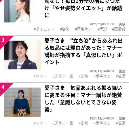
動なし！毎日1分壁の前に立つだ
け「やせ姿勢ダイエット」が話題
に
2025/07/03 11:00
美容
ダイエット
姿勢
産後ケア
解説
高齢者
3
愛子さま “立ち姿”からあふれ出
る気品には理由があった！マナー
講師が指摘する「真似したい」ポ
イント
2024/12/14 06:00
皇室
マナー
天皇ご一家
姿勢
愛子さま
講師
4
愛子さま 気品あふれる振る舞い
に高まる注目！マナー講師が絶賛
した「意識しないとできない姿
勢」
2024/12/14 06:00
皇室
マナー
天皇ご一家
姿勢
愛子さま
講師