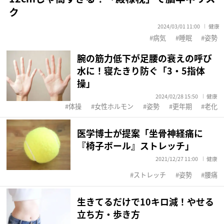
ク
2024/03/01 11:00
健康
病気
睡眠
姿勢
腕の筋力低下が足腰の衰えの呼び
水に！寝たきり防ぐ「3・5指体
操」
2024/02/28 15:50
健康
体操
女性ホルモン
姿勢
更年期
老化
医学博士が提案「坐骨神経痛に
『椅子ボール』ストレッチ」
2021/12/27 11:00
健康
ストレッチ
姿勢
腰痛
生きてるだけで10キロ減！やせる
立ち方・歩き方