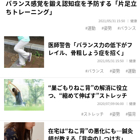
バランス感覚を鍛え認知症を予防する「片足立
ちトレーニング」
2021/05/31 15:50
健康
運動
姿勢
バランス
医師警告「バランス力の低下がフ
レイル、骨粗しょう症を招く」
2021/05/31 15:50
健康
バランス
姿勢
運動
“巣ごもりねこ背”の解消に役立
つ、“縮めて伸ばす”ストレッチ
2020/07/09 06:00
健康
ストレッチ
姿勢
猫背
在宅は“ねこ背”の悪化にも…鍼灸
師が教える「背中のしつけ方」