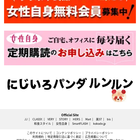
Official Site
JJ
CLASSY.
VERY
STORY
HERS
Mart
美ST
bis
和食スタイル
女性自身
SmartFLASH
kokode.jp
このサイトについて
コンテンツポリシー
プライバシーポリシー
利用規約
特定商取引法に基づく表記
広告掲載について