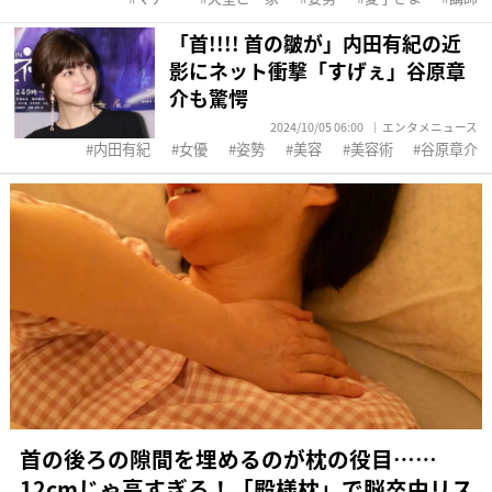
「首!!︎!!︎ 首の皺が」内田有紀の近
影にネット衝撃「すげぇ」谷原章
介も驚愕
2024/10/05 06:00
エンタメニュース
内田有紀
女優
姿勢
美容
美容術
谷原章介
首の後ろの隙間を埋めるのが枕の役目……
12cmじゃ高すぎる！「殿様枕」で脳卒中リス