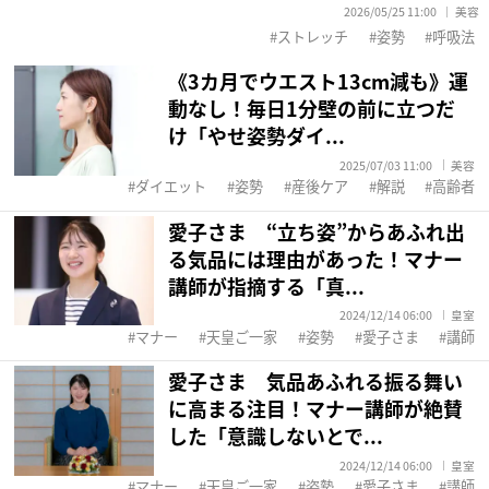
2026/05/25 11:00
美容
ストレッチ
姿勢
呼吸法
《3カ月でウエスト13cm減も》運
動なし！毎日1分壁の前に立つだ
け「やせ姿勢ダイ...
2025/07/03 11:00
美容
ダイエット
姿勢
産後ケア
解説
高齢者
愛子さま “立ち姿”からあふれ出
る気品には理由があった！マナー
講師が指摘する「真...
2024/12/14 06:00
皇室
マナー
天皇ご一家
姿勢
愛子さま
講師
愛子さま 気品あふれる振る舞い
に高まる注目！マナー講師が絶賛
した「意識しないとで...
2024/12/14 06:00
皇室
マナー
天皇ご一家
姿勢
愛子さま
講師