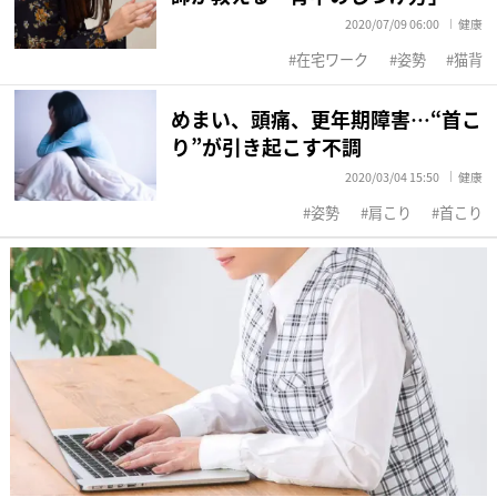
2020/07/09 06:00
健康
在宅ワーク
姿勢
猫背
めまい、頭痛、更年期障害…“首こ
り”が引き起こす不調
2020/03/04 15:50
健康
姿勢
肩こり
首こり