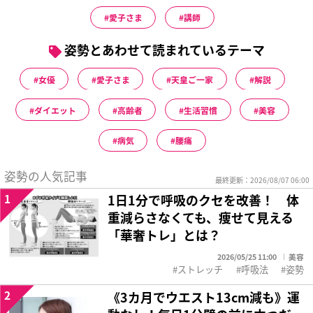
愛子さま
講師
姿勢とあわせて読まれているテーマ
女優
愛子さま
天皇ご一家
解説
ダイエット
高齢者
生活習慣
美容
病気
腰痛
姿勢の人気記事
最終更新：2026/08/07 06:00
1
1日1分で呼吸のクセを改善！ 体
重減らさなくても、痩せて見える
「華奢トレ」とは？
2026/05/25 11:00
美容
ストレッチ
呼吸法
姿勢
2
《3カ月でウエスト13cm減も》運