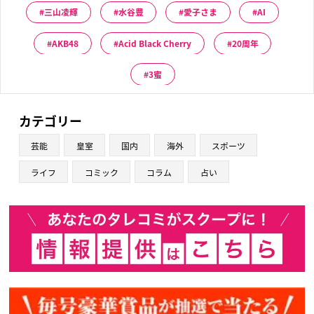
三山凌輝
水谷豊
愛子さま
AI
AKB48
Acid Black Cherry
20周年
3蜜
カテゴリー
芸能
皇室
国内
海外
スポーツ
ライフ
コミック
コラム
占い