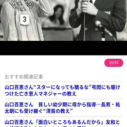
19/87
おすすめ関連記事
山口百恵さん“スターになっても驕るな”弔問にも駆け
つけた亡き恩人マネジャーの教え
山口百恵さん 貧しい幼少期に母から指導…長男・祐
太朗にも受け継ぐ“清貧の教え”
山口百恵さん「面白いところもあるんだから」友和と