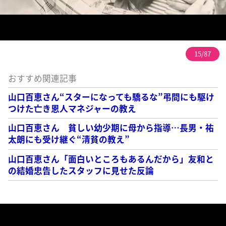
15/87
おすすめ関連記事
山口百恵さん“スターになっても驕るな”弔問にも駆け
つけた亡き恩人マネジャーの教え
山口百恵さん 貧しい幼少期に母から指導…長男・祐
太朗にも受け継ぐ“清貧の教え”
山口百恵さん「面白いところもあるんだから」友和と
の結婚忠告したスタッフに見せた反論