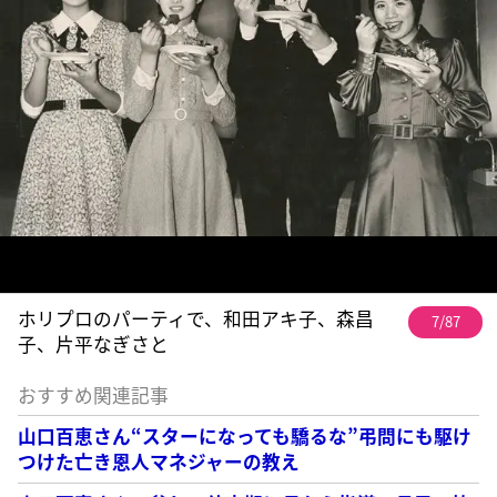
ホリプロのパーティで、和田アキ子、森昌
7/87
子、片平なぎさと
おすすめ関連記事
山口百恵さん“スターになっても驕るな”弔問にも駆け
つけた亡き恩人マネジャーの教え