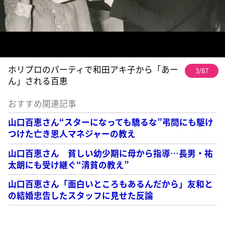
ホリプロのパーティで和田アキ子から「あー
3/87
ん」される百恵
おすすめ関連記事
山口百恵さん“スターになっても驕るな”弔問にも駆け
つけた亡き恩人マネジャーの教え
山口百恵さん 貧しい幼少期に母から指導…長男・祐
太朗にも受け継ぐ“清貧の教え”
山口百恵さん「面白いところもあるんだから」友和と
の結婚忠告したスタッフに見せた反論