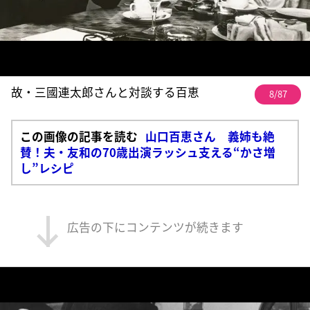
故・三國連太郎さんと対談する百恵
8/87
この画像の記事を読む
山口百恵さん 義姉も絶
賛！夫・友和の70歳出演ラッシュ支える“かさ増
し”レシピ
広告の下にコンテンツが続きます