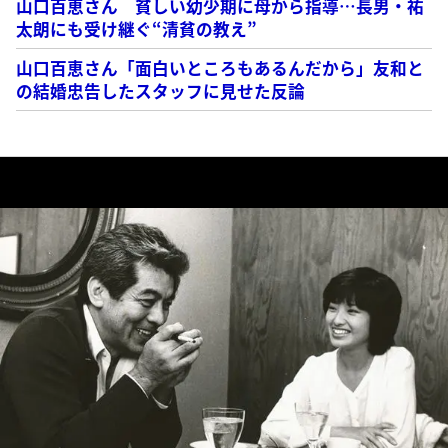
山口百恵さん 貧しい幼少期に母から指導…長男・祐
太朗にも受け継ぐ“清貧の教え”
山口百恵さん「面白いところもあるんだから」友和と
の結婚忠告したスタッフに見せた反論