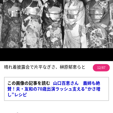
晴れ着披露会で片平なぎさ、榊原郁恵らと
12/87
この画像の記事を読む
山口百恵さん 義姉も絶
賛！夫・友和の70歳出演ラッシュ支える“かさ増
し”レシピ