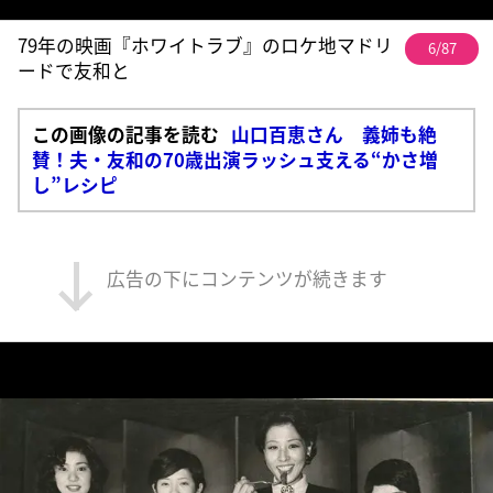
79年の映画『ホワイトラブ』のロケ地マドリ
6/87
ードで友和と
この画像の記事を読む
山口百恵さん 義姉も絶
賛！夫・友和の70歳出演ラッシュ支える“かさ増
し”レシピ
広告の下にコンテンツが続きます