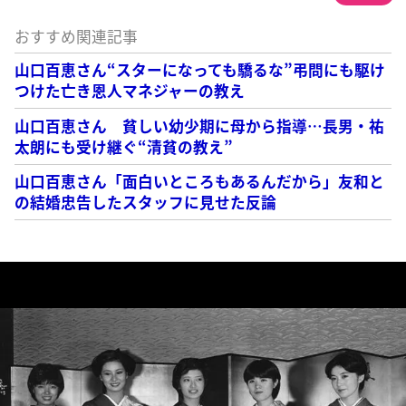
おすすめ関連記事
山口百恵さん“スターになっても驕るな”弔問にも駆け
つけた亡き恩人マネジャーの教え
山口百恵さん 貧しい幼少期に母から指導…長男・祐
太朗にも受け継ぐ“清貧の教え”
山口百恵さん「面白いところもあるんだから」友和と
の結婚忠告したスタッフに見せた反論