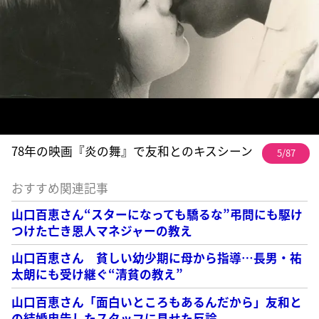
78年の映画『炎の舞』で友和とのキスシーン
5/87
おすすめ関連記事
山口百恵さん“スターになっても驕るな”弔問にも駆け
つけた亡き恩人マネジャーの教え
山口百恵さん 貧しい幼少期に母から指導…長男・祐
太朗にも受け継ぐ“清貧の教え”
山口百恵さん「面白いところもあるんだから」友和と
の結婚忠告したスタッフに見せた反論