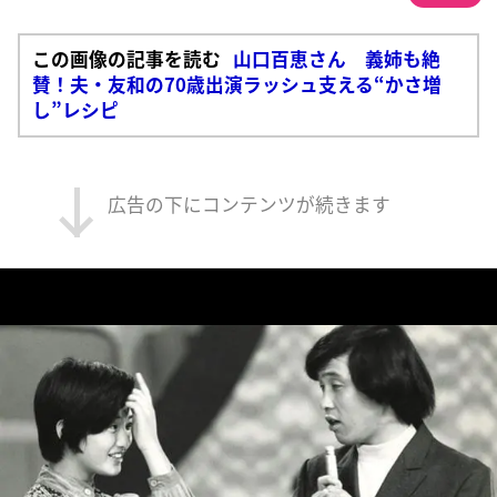
この画像の記事を読む
山口百恵さん 義姉も絶
賛！夫・友和の70歳出演ラッシュ支える“かさ増
し”レシピ
広告の下にコンテンツが続きます