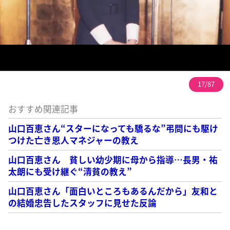
17/87
おすすめ関連記事
山口百恵さん“スターになっても驕るな”弔問にも駆け
つけた亡き恩人マネジャーの教え
山口百恵さん 貧しい幼少期に母から指導…長男・祐
太朗にも受け継ぐ“清貧の教え”
山口百恵さん「面白いところもあるんだから」友和と
の結婚忠告したスタッフに見せた反論