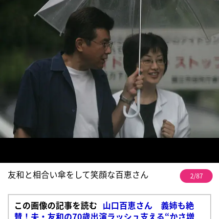
友和と相合い傘をして笑顔な百恵さん
2/87
この画像の記事を読む
山口百恵さん 義姉も絶
賛！夫・友和の70歳出演ラッシュ支える“かさ増