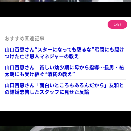
1/87
おすすめ関連記事
山口百恵さん“スターになっても驕るな”弔問にも駆け
つけた亡き恩人マネジャーの教え
山口百恵さん 貧しい幼少期に母から指導…長男・祐
太朗にも受け継ぐ“清貧の教え”
山口百恵さん「面白いところもあるんだから」友和と
の結婚忠告したスタッフに見せた反論