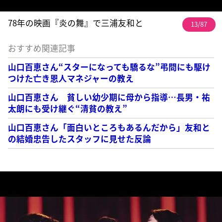
78年の映画『炎の舞』で三浦友和と
13/87
おすすめ関連記事
山口百恵さん“スターになっても驕るな”弔問にも駆け
つけた亡き恩人マネジャーの教え
山口百恵さん 貧しい幼少期に母から指導…長男・祐
太朗にも受け継ぐ“清貧の教え”
山口百恵さん「面白いところもあるんだから」友和と
の結婚忠告したスタッフに見せた反論