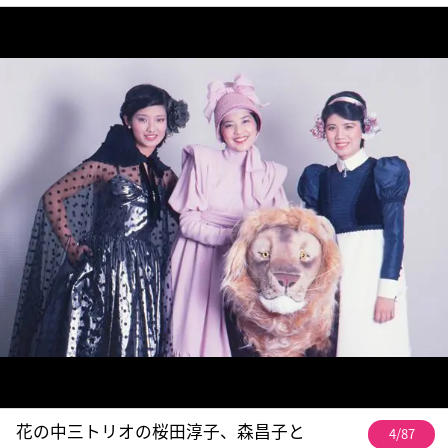
花の中三トリオの桜田淳子、森昌子と
4/87