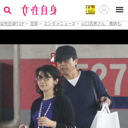
女性自身TOP
>
芸能
>
エンタメニュース
>
山口百恵さん 義姉も絶賛