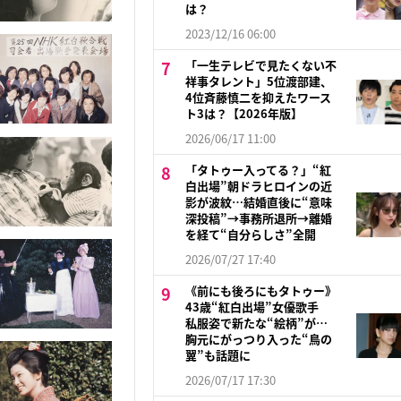
は？
2023/12/16 06:00
「一生テレビで見たくない不
祥事タレント」5位渡部建、
4位斉藤慎二を抑えたワース
ト3は？【2026年版】
2026/06/17 11:00
「タトゥー入ってる？」“紅
白出場”朝ドラヒロインの近
影が波紋…結婚直後に“意味
深投稿”→事務所退所→離婚
を経て“自分らしさ”全開
2026/07/27 17:40
《前にも後ろにもタトゥー》
43歳“紅白出場”女優歌手
私服姿で新たな“絵柄”が…
胸元にがっつり入った“鳥の
翼”も話題に
2026/07/17 17:30