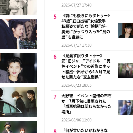
2026/07/27 17:40
《前にも後ろにもタトゥー》
43歳“紅白出場”女優歌手
私服姿で新たな“絵柄”が…
胸元にがっつり入った“鳥の
翼”も話題に
2026/07/17 17:30
《見渡す限りタトゥー》
元“旧ジャニ”アイドル “異
色イベント”での近影にネッ
ト騒然…出所から4カ月で見
せた新たな“交友関係”
2026/06/23 18:05
大野智 イベント開催の布石
か…7月下旬に目撃された
「嵐再始動は関わらなかった
場所」
2026/08/06 11:00
「何が言いたいかわからな