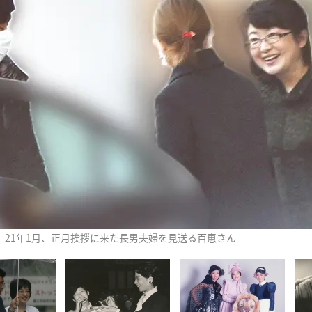
21年1月、正月挨拶に来た長男夫婦を見送る百恵さん