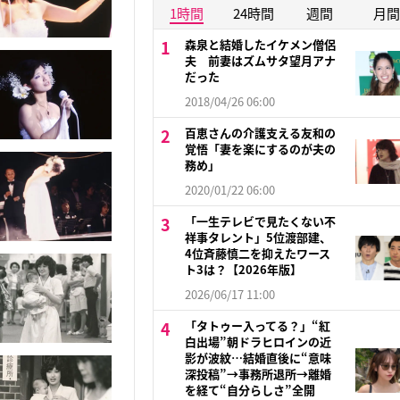
1時間
24時間
週間
月間
森泉と結婚したイケメン僧侶
夫 前妻はズムサタ望月アナ
だった
2018/04/26 06:00
百恵さんの介護支える友和の
覚悟「妻を楽にするのが夫の
務め」
2020/01/22 06:00
「一生テレビで見たくない不
祥事タレント」5位渡部建、
4位斉藤慎二を抑えたワース
ト3は？【2026年版】
2026/06/17 11:00
「タトゥー入ってる？」“紅
白出場”朝ドラヒロインの近
影が波紋…結婚直後に“意味
深投稿”→事務所退所→離婚
を経て“自分らしさ”全開