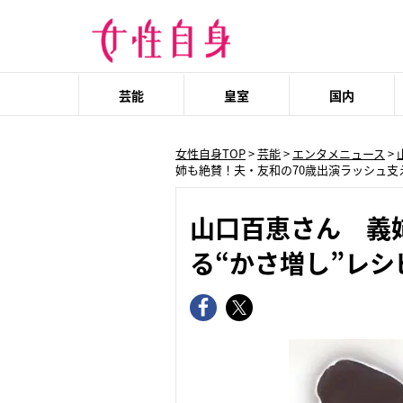
芸能
皇室
国内
女性自身TOP
>
芸能
>
エンタメニュース
>
姉も絶賛！夫・友和の70歳出演ラッシュ支
山口百恵さん 義
る“かさ増し”レシ