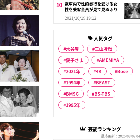
電車内で性的暴行を受ける女
性を乗客全員が見て見ぬふり
2021/10/19 19:12
人気タグ
水谷豊
三山凌輝
愛子さま
AMEMIYA
2021年
4K
Bose
1994年
BEAST
BMSG
BS-TBS
1995年
芸能ランキング
最終更新：2026/08/07 04