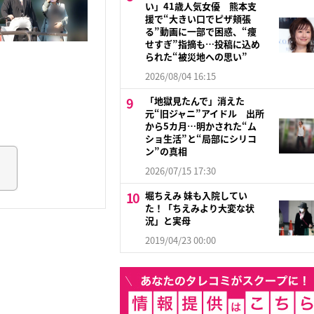
い」41歳人気女優 熊本支
援で“大きい口でピザ頬張
る”動画に一部で困惑、“痩
せすぎ”指摘も…投稿に込め
られた“被災地への思い”
2026/08/04 16:15
「地獄見たんで」消えた
元“旧ジャニ”アイドル 出所
から5カ月…明かされた“ム
ショ生活”と“局部にシリコ
ン”の真相
2026/07/15 17:30
堀ちえみ 妹も入院してい
た！「ちえみより大変な状
況」と実母
2019/04/23 00:00