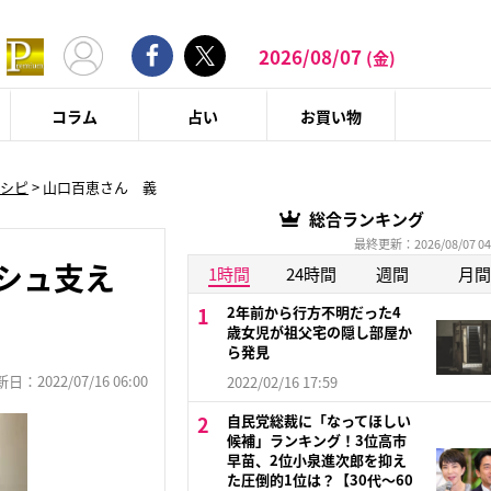
2026/08/07
(金)
コラム
占い
お買い物
レシピ
>
山口百恵さん 義
総合ランキング
最終更新：2026/08/07 04
シュ支え
1時間
24時間
週間
月間
2年前から行方不明だった4
歳女児が祖父宅の隠し部屋か
ら発見
：2022/07/16 06:00
2022/02/16 17:59
自民党総裁に「なってほしい
候補」ランキング！3位高市
早苗、2位小泉進次郎を抑え
た圧倒的1位は？【30代〜60