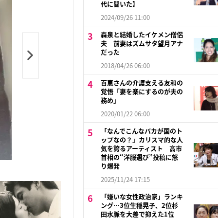
代に聞いた】
2024/09/26 11:00
森泉と結婚したイケメン僧侶
夫 前妻はズムサタ望月アナ
だった
2018/04/26 06:00
百恵さんの介護支える友和の
覚悟「妻を楽にするのが夫の
務め」
2020/01/22 06:00
「なんでこんなバカが国のト
ップなの？」カリスマ的な人
気を誇るアーティスト 高市
首相の“洋服選び”投稿に怒
り爆発
2025/11/24 17:15
「嫌いな女性政治家」ランキ
ング…3位生稲晃子、2位杉
田水脈を大差で抑えた1位