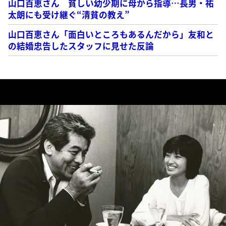
山口百恵さん 貧しい幼少期に母から指導…長男・祐
太朗にも受け継ぐ“清貧の教え”
山口百恵さん「面白いところもあるんだから」友和と
の結婚忠告したスタッフに見せた反論