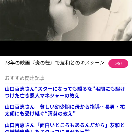
78年の映画『炎の舞』で友和とのキスシーン
5/87
おすすめ関連記事
山口百恵さん“スターになっても驕るな”弔問にも駆け
つけた亡き恩人マネジャーの教え
山口百恵さん 貧しい幼少期に母から指導…長男・祐
太朗にも受け継ぐ“清貧の教え”
山口百恵さん「面白いところもあるんだから」友和と
の結婚忠告したスタッフに見せた反論