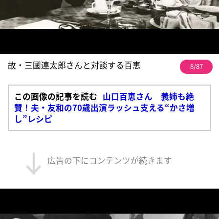
故・三國連太郎さんと対談する百恵
8/87
この画像の記事を読む
山口百恵さん 義姉も絶
賛！夫・友和の70歳出演ラッシュ支える“かさ増
し”レシピ
広告の下にコンテンツが続きます