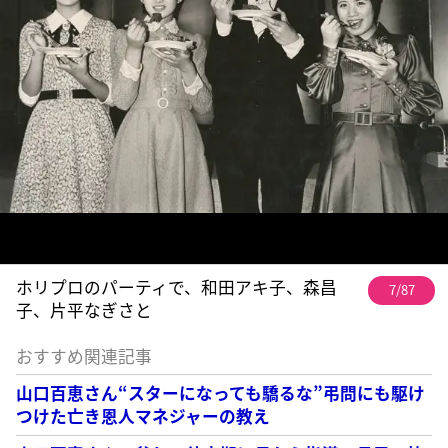
ホリプロのパーティで、和田アキ子、森昌
7/87
子、片平なぎさと
おすすめ関連記事
山口百恵さん“スターになっても驕るな”弔問にも駆け
つけた亡き恩人マネジャーの教え