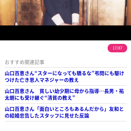
17/87
おすすめ関連記事
山口百恵さん“スターになっても驕るな”弔問にも駆け
つけた亡き恩人マネジャーの教え
山口百恵さん 貧しい幼少期に母から指導…長男・祐
太朗にも受け継ぐ“清貧の教え”
山口百恵さん「面白いところもあるんだから」友和と
の結婚忠告したスタッフに見せた反論