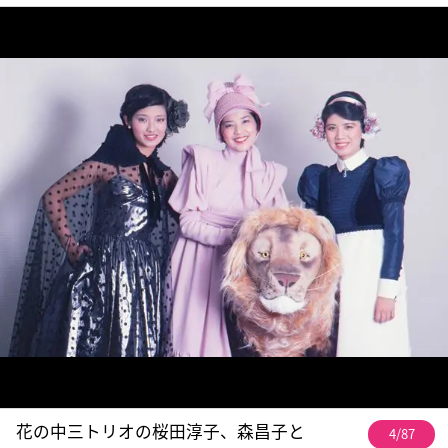
花の中三トリオの桜田淳子、森昌子と
4/87