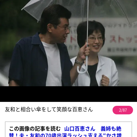
友和と相合い傘をして笑顔な百恵さん
2/87
この画像の記事を読む
山口百恵さん 義姉も絶
賛！夫・友和の70歳出演ラッシュ支える“かさ増