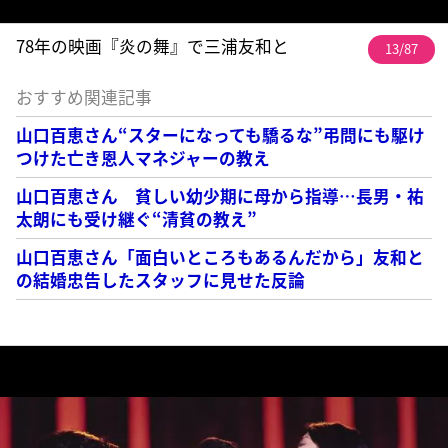
78年の映画『炎の舞』で三浦友和と
13/87
おすすめ関連記事
山口百恵さん“スターになっても驕るな”弔問にも駆け
つけた亡き恩人マネジャーの教え
山口百恵さん 貧しい幼少期に母から指導…長男・祐
太朗にも受け継ぐ“清貧の教え”
山口百恵さん「面白いところもあるんだから」友和と
の結婚忠告したスタッフに見せた反論