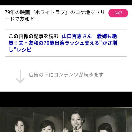
79年の映画『ホワイトラブ』のロケ地マドリ
6/87
ードで友和と
この画像の記事を読む
山口百恵さん 義姉も絶
賛！夫・友和の70歳出演ラッシュ支える“かさ増
し”レシピ
広告の下にコンテンツが続きます