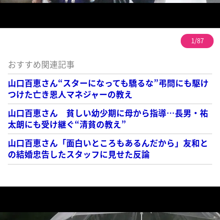
1/87
おすすめ関連記事
山口百恵さん“スターになっても驕るな”弔問にも駆け
つけた亡き恩人マネジャーの教え
山口百恵さん 貧しい幼少期に母から指導…長男・祐
太朗にも受け継ぐ“清貧の教え”
山口百恵さん「面白いところもあるんだから」友和と
の結婚忠告したスタッフに見せた反論