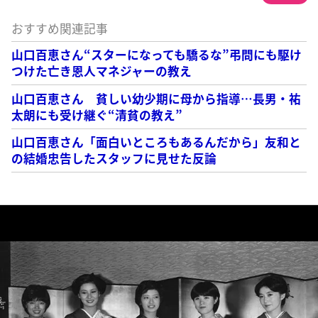
おすすめ関連記事
山口百恵さん“スターになっても驕るな”弔問にも駆け
つけた亡き恩人マネジャーの教え
山口百恵さん 貧しい幼少期に母から指導…長男・祐
太朗にも受け継ぐ“清貧の教え”
山口百恵さん「面白いところもあるんだから」友和と
の結婚忠告したスタッフに見せた反論