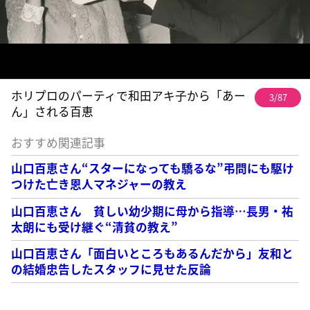
ホリプロのパーティで和田アキ子から「あー
3/87
ん」される百恵
おすすめ関連記事
山口百恵さん“スターになっても驕るな”弔問にも駆け
つけた亡き恩人マネジャーの教え
山口百恵さん 貧しい幼少期に母から指導…長男・祐
太朗にも受け継ぐ“清貧の教え”
山口百恵さん「面白いところもあるんだから」友和と
の結婚忠告したスタッフに見せた反論