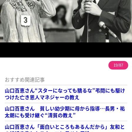
19/87
おすすめ関連記事
山口百恵さん“スターになっても驕るな”弔問にも駆け
つけた亡き恩人マネジャーの教え
山口百恵さん 貧しい幼少期に母から指導…長男・祐
太朗にも受け継ぐ“清貧の教え”
山口百恵さん「面白いところもあるんだから」友和と