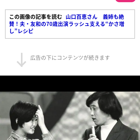
この画像の記事を読む
山口百恵さん 義姉も絶
賛！夫・友和の70歳出演ラッシュ支える“かさ増
し”レシピ
広告の下にコンテンツが続きます