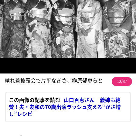
晴れ着披露会で片平なぎさ、榊原郁恵らと
12/87
この画像の記事を読む
山口百恵さん 義姉も絶
賛！夫・友和の70歳出演ラッシュ支える“かさ増
し”レシピ