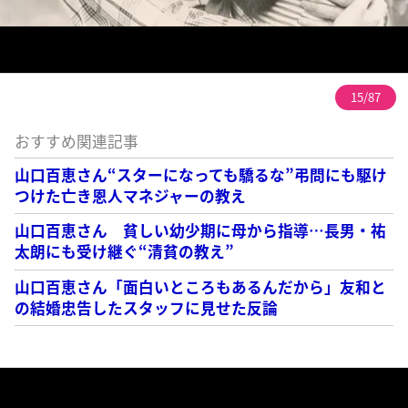
15/87
おすすめ関連記事
山口百恵さん“スターになっても驕るな”弔問にも駆け
つけた亡き恩人マネジャーの教え
山口百恵さん 貧しい幼少期に母から指導…長男・祐
太朗にも受け継ぐ“清貧の教え”
山口百恵さん「面白いところもあるんだから」友和と
の結婚忠告したスタッフに見せた反論