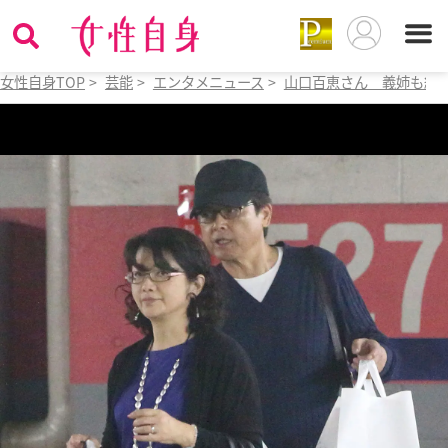
女性自身TOP
>
芸能
>
エンタメニュース
>
山口百恵さん 義姉も絶賛