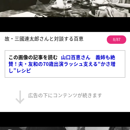
故・三國連太郎さんと対談する百恵
8/87
この画像の記事を読む
山口百恵さん 義姉も絶
賛！夫・友和の70歳出演ラッシュ支える“かさ増
し”レシピ
広告の下にコンテンツが続きます