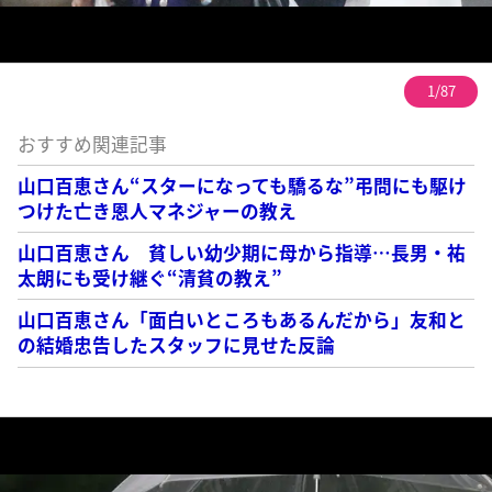
1/87
おすすめ関連記事
山口百恵さん“スターになっても驕るな”弔問にも駆け
つけた亡き恩人マネジャーの教え
山口百恵さん 貧しい幼少期に母から指導…長男・祐
太朗にも受け継ぐ“清貧の教え”
山口百恵さん「面白いところもあるんだから」友和と
の結婚忠告したスタッフに見せた反論