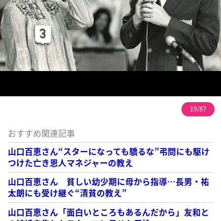
19/87
おすすめ関連記事
山口百恵さん“スターになっても驕るな”弔問にも駆け
つけた亡き恩人マネジャーの教え
山口百恵さん 貧しい幼少期に母から指導…長男・祐
太朗にも受け継ぐ“清貧の教え”
山口百恵さん「面白いところもあるんだから」友和と