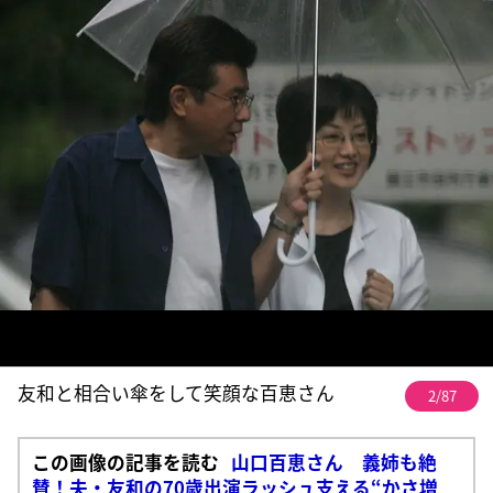
友和と相合い傘をして笑顔な百恵さん
2/87
この画像の記事を読む
山口百恵さん 義姉も絶
賛！夫・友和の70歳出演ラッシュ支える“かさ増