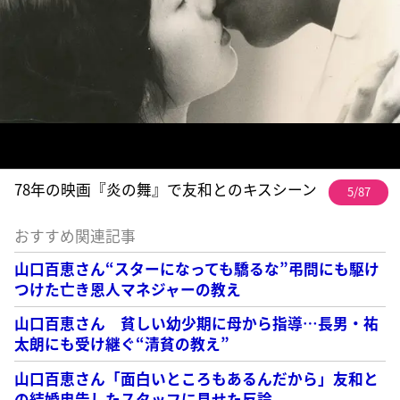
78年の映画『炎の舞』で友和とのキスシーン
5/87
おすすめ関連記事
山口百恵さん“スターになっても驕るな”弔問にも駆け
つけた亡き恩人マネジャーの教え
山口百恵さん 貧しい幼少期に母から指導…長男・祐
太朗にも受け継ぐ“清貧の教え”
山口百恵さん「面白いところもあるんだから」友和と
の結婚忠告したスタッフに見せた反論