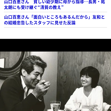
山口百恵さん 貧しい幼少期に母から指導…長男・祐
太朗にも受け継ぐ“清貧の教え”
山口百恵さん「面白いところもあるんだから」友和と
の結婚忠告したスタッフに見せた反論