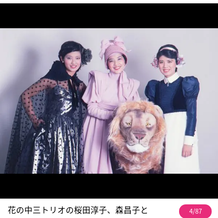
花の中三トリオの桜田淳子、森昌子と
4/87