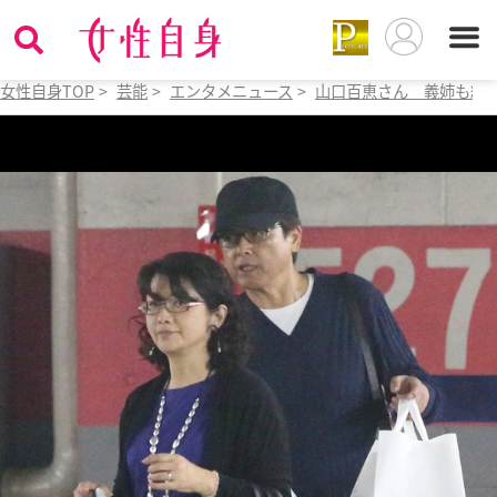
女性自身TOP
>
芸能
>
エンタメニュース
>
山口百恵さん 義姉も絶賛