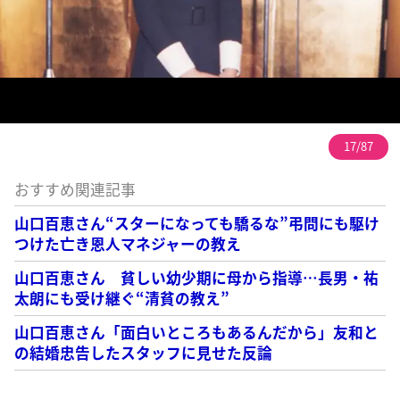
17/87
おすすめ関連記事
山口百恵さん“スターになっても驕るな”弔問にも駆け
つけた亡き恩人マネジャーの教え
山口百恵さん 貧しい幼少期に母から指導…長男・祐
太朗にも受け継ぐ“清貧の教え”
山口百恵さん「面白いところもあるんだから」友和と
の結婚忠告したスタッフに見せた反論