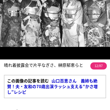
晴れ着披露会で片平なぎさ、榊原郁恵らと
12/87
この画像の記事を読む
山口百恵さん 義姉も絶
賛！夫・友和の70歳出演ラッシュ支える“かさ増
し”レシピ