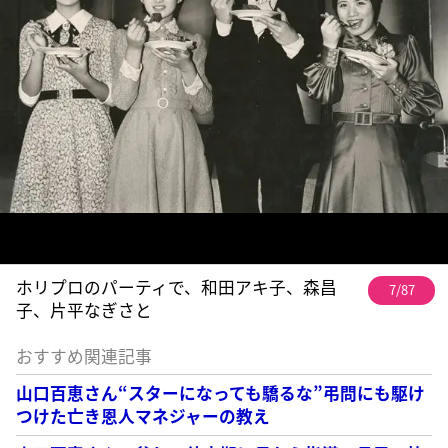
ホリプロのパーティで、和田アキ子、森昌
7/87
子、片平なぎさと
おすすめ関連記事
山口百恵さん“スターになっても驕るな”弔問にも駆け
つけた亡き恩人マネジャーの教え