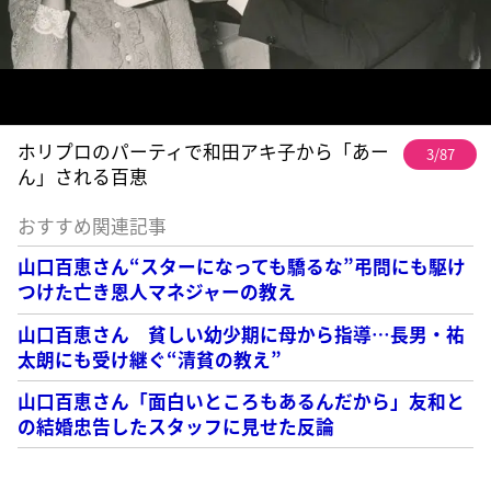
ホリプロのパーティで和田アキ子から「あー
3/87
ん」される百恵
おすすめ関連記事
山口百恵さん“スターになっても驕るな”弔問にも駆け
つけた亡き恩人マネジャーの教え
山口百恵さん 貧しい幼少期に母から指導…長男・祐
太朗にも受け継ぐ“清貧の教え”
山口百恵さん「面白いところもあるんだから」友和と
の結婚忠告したスタッフに見せた反論