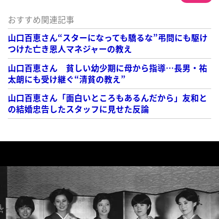
おすすめ関連記事
山口百恵さん“スターになっても驕るな”弔問にも駆け
つけた亡き恩人マネジャーの教え
山口百恵さん 貧しい幼少期に母から指導…長男・祐
太朗にも受け継ぐ“清貧の教え”
山口百恵さん「面白いところもあるんだから」友和と
の結婚忠告したスタッフに見せた反論