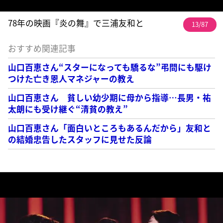
78年の映画『炎の舞』で三浦友和と
13/87
おすすめ関連記事
山口百恵さん“スターになっても驕るな”弔問にも駆け
つけた亡き恩人マネジャーの教え
山口百恵さん 貧しい幼少期に母から指導…長男・祐
太朗にも受け継ぐ“清貧の教え”
山口百恵さん「面白いところもあるんだから」友和と
の結婚忠告したスタッフに見せた反論