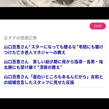
15/87
おすすめ関連記事
山口百恵さん“スターになっても驕るな”弔問にも駆け
つけた亡き恩人マネジャーの教え
山口百恵さん 貧しい幼少期に母から指導…長男・祐
太朗にも受け継ぐ“清貧の教え”
山口百恵さん「面白いところもあるんだから」友和と
の結婚忠告したスタッフに見せた反論