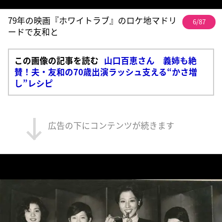
79年の映画『ホワイトラブ』のロケ地マドリ
6/87
ードで友和と
この画像の記事を読む
山口百恵さん 義姉も絶
賛！夫・友和の70歳出演ラッシュ支える“かさ増
し”レシピ
広告の下にコンテンツが続きます