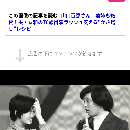
この画像の記事を読む
山口百恵さん 義姉も絶
賛！夫・友和の70歳出演ラッシュ支える“かさ増
し”レシピ
広告の下にコンテンツが続きます