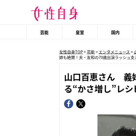
芸能
皇室
国内
女性自身TOP
>
芸能
>
エンタメニュース
>
姉も絶賛！夫・友和の70歳出演ラッシュ支
山口百恵さん 義
る“かさ増し”レシ