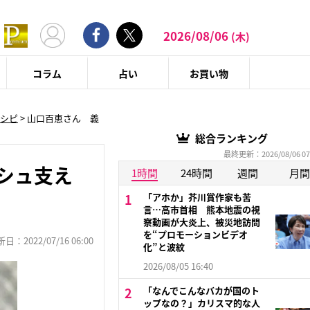
2026/08/06
(木)
コラム
占い
お買い物
レシピ
>
山口百恵さん 義
総合ランキング
最終更新：2026/08/06 07
シュ支え
1時間
24時間
週間
月間
「アホか」芥川賞作家も苦
言…高市首相 熊本地震の視
察動画が大炎上、被災地訪問
を“プロモーションビデオ
：2022/07/16 06:00
化”と波紋
2026/08/05 16:40
「なんでこんなバカが国のト
ップなの？」カリスマ的な人