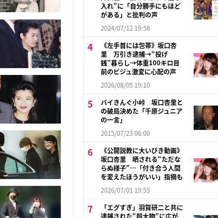
入れ”に「自分勝手にもほど
がある」と批判の声
2024/07/12 19:58
《左手首には包帯》坂口杏
里 万引き逮捕→“投げ
銭”暮らし→体重100キロ目
前のビジュ激変に心配の声
2026/08/05 19:10
バイきんぐ小峠 坂口杏里と
の破局決めた「千原ジュニア
の一言」
2015/07/23 06:00
《公開説教に大いびき動画》
坂口杏里 晒される“ただな
らぬ様子”…「付き合う人間
を変えたほうがいい」指摘も
2026/07/01 19:55
「エグすぎ」羽賀研二と共に
逮捕された“超大物”に広が