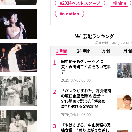
2024ベストスクープ
9nine
a-nation
芸能ランキング
最終更新：2026/08/06 07
1時間
24時間
週間
月間
田中裕子もグレーヘアに！
夫・沢田研二とおそろい電車
デート
2019/07/05 06:00
「パンツがずれた」万引逮捕
の坂口杏里 衝撃の近影…
SNS動画で語った“将来の
夢”と透ける金銭状況
2026/04/15 06:00
「やばすぎる」中山美穂の実
妹女優 “独りよがりな差し