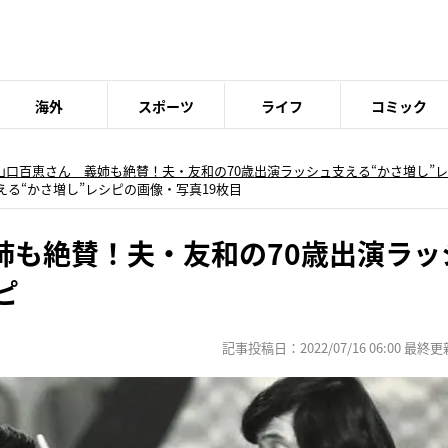
海外
スポーツ
ライフ
コミック
山口百恵さん 義姉も絶賛！夫・友和の70歳出演ラッシュ支える“かさ増し”
える“かさ増し”レシピの画像・写真19枚目
姉も絶賛！夫・友和の70歳出演ラッ
ピ
記事投稿日：2022/07/16 06:00 最終更新日