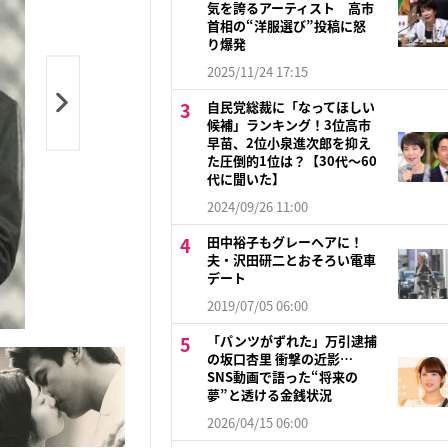
気を誇るアーティスト 高市
首相の“洋服選び”投稿に怒
り爆発
2025/11/24 17:15
自民党総裁に「なってほしい
候補」ランキング！3位高市
早苗、2位小泉進次郎を抑え
た圧倒的1位は？【30代〜60
代に聞いた】
2024/09/26 11:00
田中裕子もグレーヘアに！
夫・沢田研二とおそろい電車
デート
2019/07/05 06:00
「パンツがずれた」万引逮捕
の坂口杏里 衝撃の近影…
SNS動画で語った“将来の
夢”と透ける金銭状況
2026/04/15 06:00