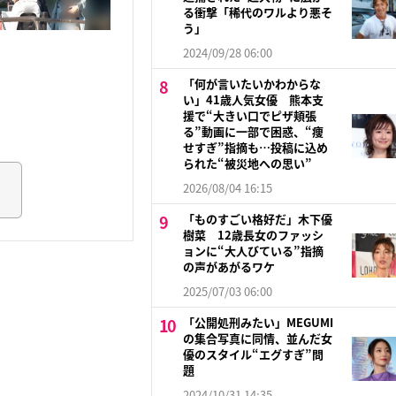
る衝撃「稀代のワルより悪そ
う」
2024/09/28 06:00
「何が言いたいかわからな
い」41歳人気女優 熊本支
援で“大きい口でピザ頬張
る”動画に一部で困惑、“痩
せすぎ”指摘も…投稿に込め
られた“被災地への思い”
2026/08/04 16:15
「ものすごい格好だ」木下優
樹菜 12歳長女のファッシ
ョンに“大人びている”指摘
の声があがるワケ
2025/07/03 06:00
「公開処刑みたい」MEGUMI
の集合写真に同情、並んだ女
優のスタイル“エグすぎ”問
題
2024/10/31 14:35