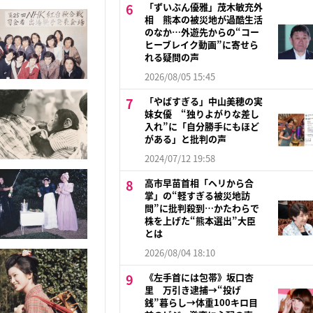
「ずいぶん優雅」茂木敏充外
相 熊本の被災地が過酷生活
のなか…外遊先からの“コー
ヒーブレイク動画”に寄せら
れる疑問の声
2026/08/05 15:45
「やばすぎる」中山美穂の実
妹女優 “独りよがりな差し
入れ”に「自分勝手にもほど
がある」と批判の声
2024/07/12 19:58
高市早苗首相「ヘリから合
掌」の“軽すぎる被災地訪
問”に批判殺到…かたわらで
株を上げた“熊本選出”大臣
とは
2026/08/04 18:10
《左手首には包帯》坂口杏
里 万引き逮捕→“投げ
銭”暮らし→体重100キロ目