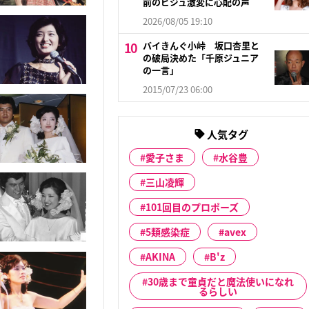
前のビジュ激変に心配の声
2026/08/05 19:10
バイきんぐ小峠 坂口杏里と
の破局決めた「千原ジュニア
の一言」
2015/07/23 06:00
人気タグ
愛子さま
水谷豊
三山凌輝
101回目のプロポーズ
5類感染症
avex
AKINA
B'z
30歳まで童貞だと魔法使いになれ
るらしい