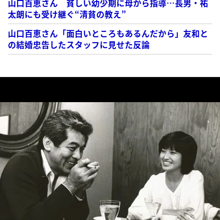
山口百恵さん 貧しい幼少期に母から指導…長男・祐
太朗にも受け継ぐ“清貧の教え”
山口百恵さん「面白いところもあるんだから」友和と
の結婚忠告したスタッフに見せた反論