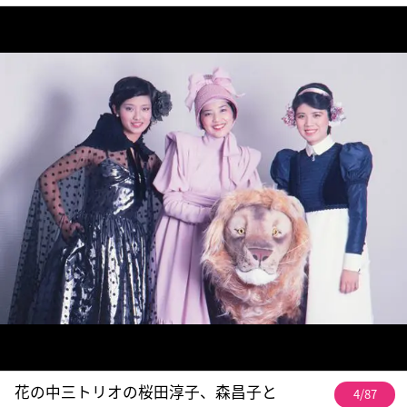
花の中三トリオの桜田淳子、森昌子と
4/87