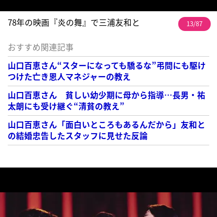
78年の映画『炎の舞』で三浦友和と
13/87
おすすめ関連記事
山口百恵さん“スターになっても驕るな”弔問にも駆け
つけた亡き恩人マネジャーの教え
山口百恵さん 貧しい幼少期に母から指導…長男・祐
太朗にも受け継ぐ“清貧の教え”
山口百恵さん「面白いところもあるんだから」友和と
の結婚忠告したスタッフに見せた反論