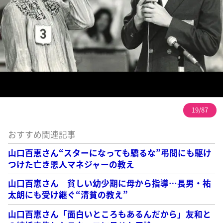
19/87
おすすめ関連記事
山口百恵さん“スターになっても驕るな”弔問にも駆け
つけた亡き恩人マネジャーの教え
山口百恵さん 貧しい幼少期に母から指導…長男・祐
太朗にも受け継ぐ“清貧の教え”
山口百恵さん「面白いところもあるんだから」友和と