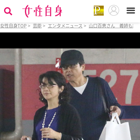
女性自身TOP
>
芸能
>
エンタメニュース
>
山口百恵さん 義姉も絶賛