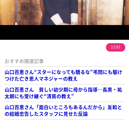
17/87
おすすめ関連記事
山口百恵さん“スターになっても驕るな”弔問にも駆け
つけた亡き恩人マネジャーの教え
山口百恵さん 貧しい幼少期に母から指導…長男・祐
太朗にも受け継ぐ“清貧の教え”
山口百恵さん「面白いところもあるんだから」友和と
の結婚忠告したスタッフに見せた反論