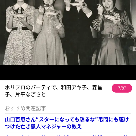
ホリプロのパーティで、和田アキ子、森昌
7/87
子、片平なぎさと
おすすめ関連記事
山口百恵さん“スターになっても驕るな”弔問にも駆け
つけた亡き恩人マネジャーの教え