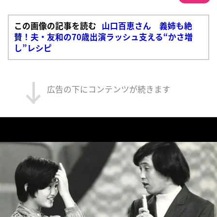
この画像の記事を読む
山口百恵さん 義姉も絶
賛！夫・友和の70歳出演ラッシュ支える“かさ増
し”レシピ
広告の下にコンテンツが続きます