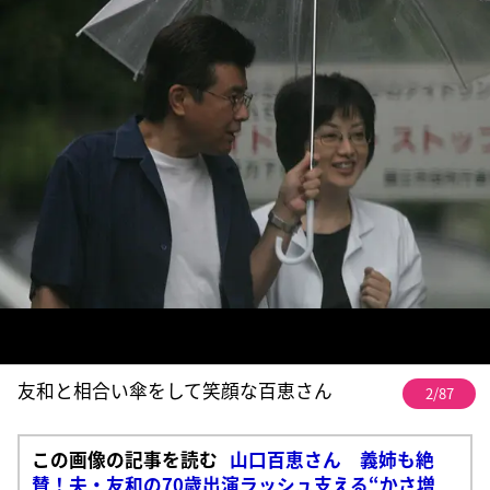
友和と相合い傘をして笑顔な百恵さん
2/87
この画像の記事を読む
山口百恵さん 義姉も絶
賛！夫・友和の70歳出演ラッシュ支える“かさ増