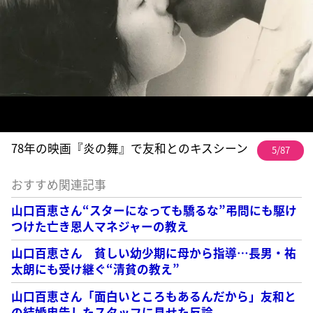
78年の映画『炎の舞』で友和とのキスシーン
5/87
おすすめ関連記事
山口百恵さん“スターになっても驕るな”弔問にも駆け
つけた亡き恩人マネジャーの教え
山口百恵さん 貧しい幼少期に母から指導…長男・祐
太朗にも受け継ぐ“清貧の教え”
山口百恵さん「面白いところもあるんだから」友和と
の結婚忠告したスタッフに見せた反論