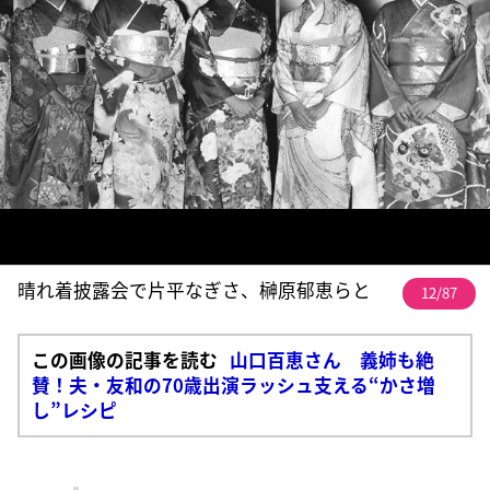
晴れ着披露会で片平なぎさ、榊原郁恵らと
12/87
この画像の記事を読む
山口百恵さん 義姉も絶
賛！夫・友和の70歳出演ラッシュ支える“かさ増
し”レシピ