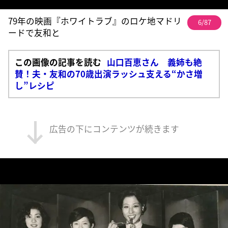
79年の映画『ホワイトラブ』のロケ地マドリ
6/87
ードで友和と
この画像の記事を読む
山口百恵さん 義姉も絶
賛！夫・友和の70歳出演ラッシュ支える“かさ増
し”レシピ
広告の下にコンテンツが続きます