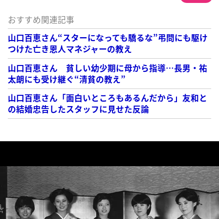
おすすめ関連記事
山口百恵さん“スターになっても驕るな”弔問にも駆け
つけた亡き恩人マネジャーの教え
山口百恵さん 貧しい幼少期に母から指導…長男・祐
太朗にも受け継ぐ“清貧の教え”
山口百恵さん「面白いところもあるんだから」友和と
の結婚忠告したスタッフに見せた反論