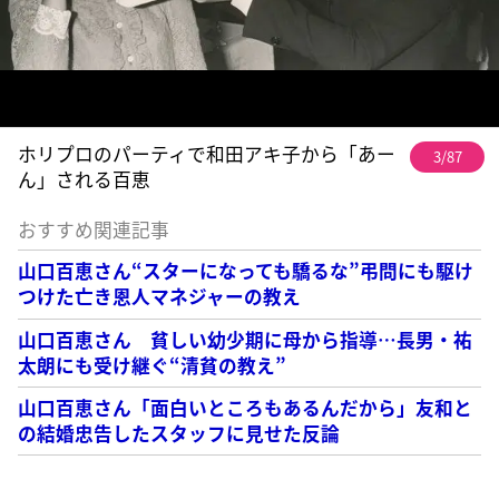
ホリプロのパーティで和田アキ子から「あー
3/87
ん」される百恵
おすすめ関連記事
山口百恵さん“スターになっても驕るな”弔問にも駆け
つけた亡き恩人マネジャーの教え
山口百恵さん 貧しい幼少期に母から指導…長男・祐
太朗にも受け継ぐ“清貧の教え”
山口百恵さん「面白いところもあるんだから」友和と
の結婚忠告したスタッフに見せた反論