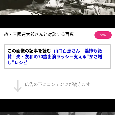
故・三國連太郎さんと対談する百恵
8/87
この画像の記事を読む
山口百恵さん 義姉も絶
賛！夫・友和の70歳出演ラッシュ支える“かさ増
し”レシピ
広告の下にコンテンツが続きます