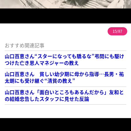
15/87
おすすめ関連記事
山口百恵さん“スターになっても驕るな”弔問にも駆け
つけた亡き恩人マネジャーの教え
山口百恵さん 貧しい幼少期に母から指導…長男・祐
太朗にも受け継ぐ“清貧の教え”
山口百恵さん「面白いところもあるんだから」友和と
の結婚忠告したスタッフに見せた反論