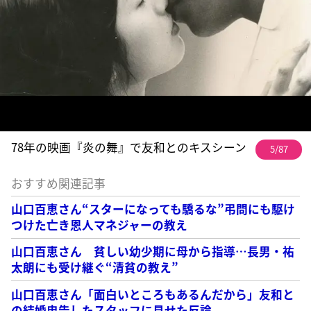
78年の映画『炎の舞』で友和とのキスシーン
5/87
おすすめ関連記事
山口百恵さん“スターになっても驕るな”弔問にも駆け
つけた亡き恩人マネジャーの教え
山口百恵さん 貧しい幼少期に母から指導…長男・祐
太朗にも受け継ぐ“清貧の教え”
山口百恵さん「面白いところもあるんだから」友和と
の結婚忠告したスタッフに見せた反論