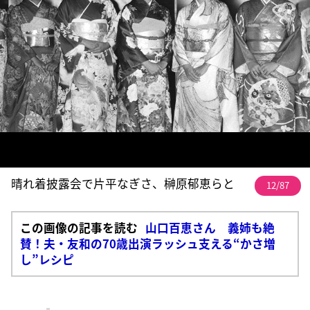
晴れ着披露会で片平なぎさ、榊原郁恵らと
12/87
この画像の記事を読む
山口百恵さん 義姉も絶
賛！夫・友和の70歳出演ラッシュ支える“かさ増
し”レシピ