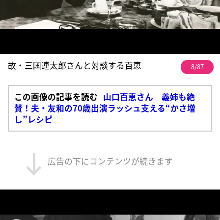
故・三國連太郎さんと対談する百恵
8/87
この画像の記事を読む
山口百恵さん 義姉も絶
賛！夫・友和の70歳出演ラッシュ支える“かさ増
し”レシピ
広告の下にコンテンツが続きます