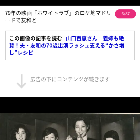
79年の映画『ホワイトラブ』のロケ地マドリ
6/87
ードで友和と
この画像の記事を読む
山口百恵さん 義姉も絶
賛！夫・友和の70歳出演ラッシュ支える“かさ増
し”レシピ
広告の下にコンテンツが続きます