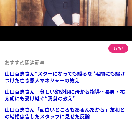
17/87
おすすめ関連記事
山口百恵さん“スターになっても驕るな”弔問にも駆け
つけた亡き恩人マネジャーの教え
山口百恵さん 貧しい幼少期に母から指導…長男・祐
太朗にも受け継ぐ“清貧の教え”
山口百恵さん「面白いところもあるんだから」友和と
の結婚忠告したスタッフに見せた反論