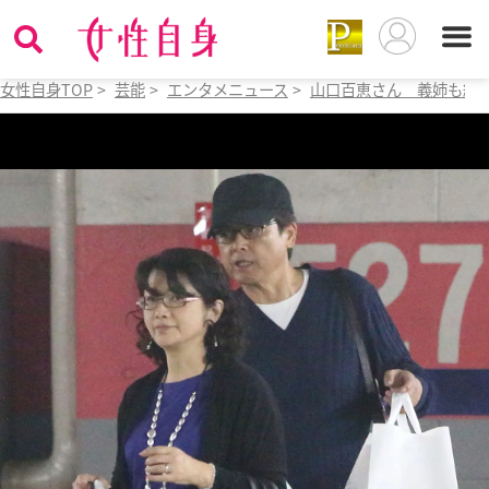
女性自身TOP
>
芸能
>
エンタメニュース
>
山口百恵さん 義姉も絶賛