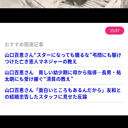
15/87
おすすめ関連記事
山口百恵さん“スターになっても驕るな”弔問にも駆け
つけた亡き恩人マネジャーの教え
山口百恵さん 貧しい幼少期に母から指導…長男・祐
太朗にも受け継ぐ“清貧の教え”
山口百恵さん「面白いところもあるんだから」友和と
の結婚忠告したスタッフに見せた反論