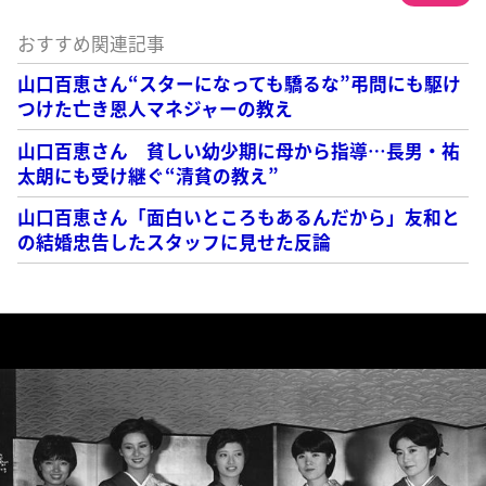
おすすめ関連記事
山口百恵さん“スターになっても驕るな”弔問にも駆け
つけた亡き恩人マネジャーの教え
山口百恵さん 貧しい幼少期に母から指導…長男・祐
太朗にも受け継ぐ“清貧の教え”
山口百恵さん「面白いところもあるんだから」友和と
の結婚忠告したスタッフに見せた反論