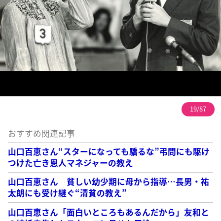
19/87
おすすめ関連記事
山口百恵さん“スターになっても驕るな”弔問にも駆け
つけた亡き恩人マネジャーの教え
山口百恵さん 貧しい幼少期に母から指導…長男・祐
太朗にも受け継ぐ“清貧の教え”
山口百恵さん「面白いところもあるんだから」友和と