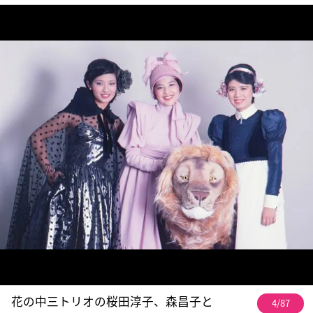
花の中三トリオの桜田淳子、森昌子と
4/87