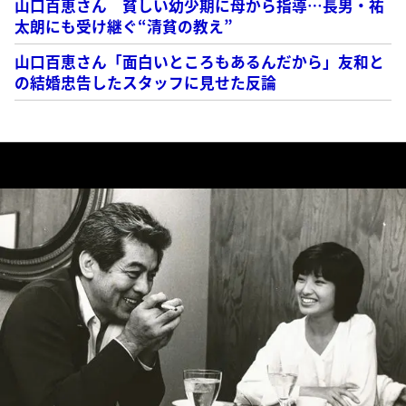
山口百恵さん 貧しい幼少期に母から指導…長男・祐
太朗にも受け継ぐ“清貧の教え”
山口百恵さん「面白いところもあるんだから」友和と
の結婚忠告したスタッフに見せた反論