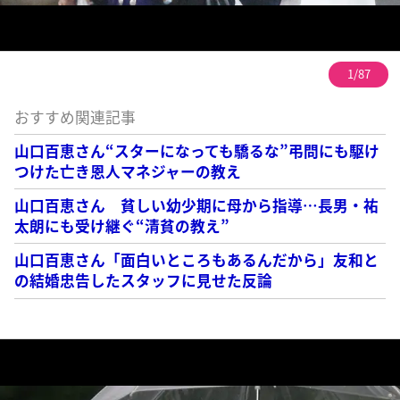
1/87
おすすめ関連記事
山口百恵さん“スターになっても驕るな”弔問にも駆け
つけた亡き恩人マネジャーの教え
山口百恵さん 貧しい幼少期に母から指導…長男・祐
太朗にも受け継ぐ“清貧の教え”
山口百恵さん「面白いところもあるんだから」友和と
の結婚忠告したスタッフに見せた反論