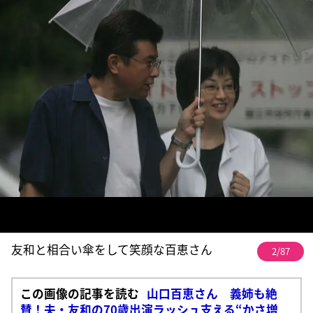
友和と相合い傘をして笑顔な百恵さん
2/87
この画像の記事を読む
山口百恵さん 義姉も絶
賛！夫・友和の70歳出演ラッシュ支える“かさ増