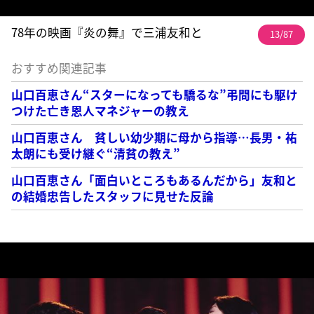
78年の映画『炎の舞』で三浦友和と
13/87
おすすめ関連記事
山口百恵さん“スターになっても驕るな”弔問にも駆け
つけた亡き恩人マネジャーの教え
山口百恵さん 貧しい幼少期に母から指導…長男・祐
太朗にも受け継ぐ“清貧の教え”
山口百恵さん「面白いところもあるんだから」友和と
の結婚忠告したスタッフに見せた反論