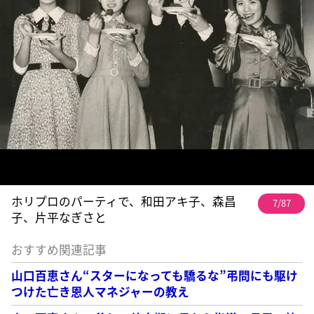
ホリプロのパーティで、和田アキ子、森昌
7/87
子、片平なぎさと
おすすめ関連記事
山口百恵さん“スターになっても驕るな”弔問にも駆け
つけた亡き恩人マネジャーの教え