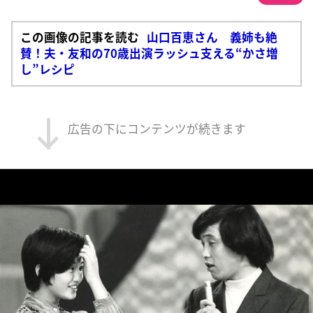
この画像の記事を読む
山口百恵さん 義姉も絶
賛！夫・友和の70歳出演ラッシュ支える“かさ増
し”レシピ
広告の下にコンテンツが続きます