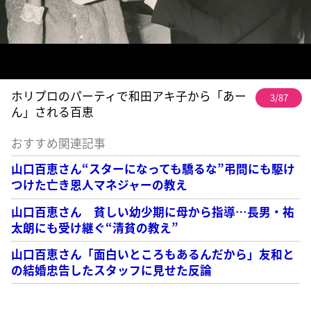
ホリプロのパーティで和田アキ子から「あー
3/87
ん」される百恵
おすすめ関連記事
山口百恵さん“スターになっても驕るな”弔問にも駆け
つけた亡き恩人マネジャーの教え
山口百恵さん 貧しい幼少期に母から指導…長男・祐
太朗にも受け継ぐ“清貧の教え”
山口百恵さん「面白いところもあるんだから」友和と
の結婚忠告したスタッフに見せた反論