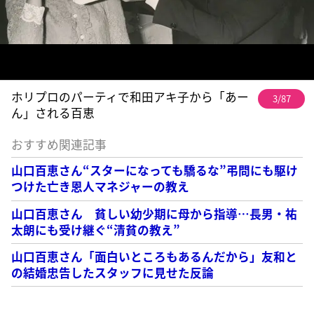
ホリプロのパーティで和田アキ子から「あー
3/87
ん」される百恵
おすすめ関連記事
山口百恵さん“スターになっても驕るな”弔問にも駆け
つけた亡き恩人マネジャーの教え
山口百恵さん 貧しい幼少期に母から指導…長男・祐
太朗にも受け継ぐ“清貧の教え”
山口百恵さん「面白いところもあるんだから」友和と
の結婚忠告したスタッフに見せた反論