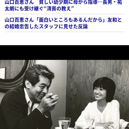
山口百恵さん 貧しい幼少期に母から指導…長男・祐
太朗にも受け継ぐ“清貧の教え”
山口百恵さん「面白いところもあるんだから」友和と
の結婚忠告したスタッフに見せた反論