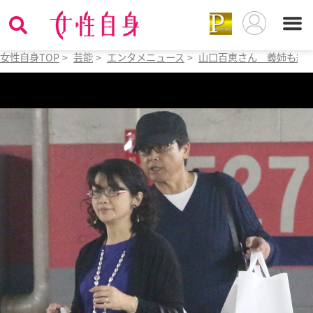
女性自身TOP
>
芸能
>
エンタメニュース
>
山口百恵さん 義姉も絶賛