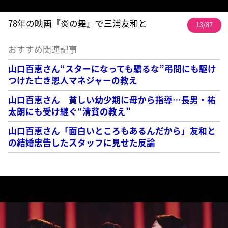
78年の映画『炎の舞』で三浦友和と
13/87
おすすめ関連記事
山口百恵さん“スターになっても驕るな”弔問にも駆け
つけた亡き恩人マネジャーの教え
山口百恵さん 貧しい幼少期に母から指導…長男・祐
太朗にも受け継ぐ“清貧の教え”
山口百恵さん「面白いところもあるんだから」友和と
の結婚忠告したスタッフに見せた反論