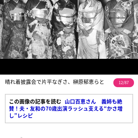
晴れ着披露会で片平なぎさ、榊原郁恵らと
12/87
この画像の記事を読む
山口百恵さん 義姉も絶
賛！夫・友和の70歳出演ラッシュ支える“かさ増
し”レシピ