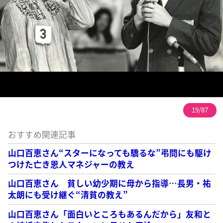
19/87
おすすめ関連記事
山口百恵さん“スターになっても驕るな”弔問にも駆け
つけた亡き恩人マネジャーの教え
山口百恵さん 貧しい幼少期に母から指導…長男・祐
太朗にも受け継ぐ“清貧の教え”
山口百恵さん「面白いところもあるんだから」友和と