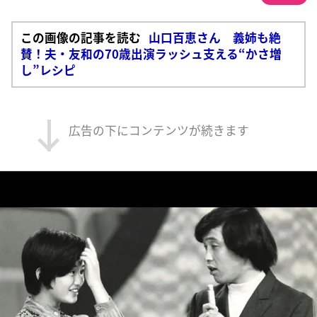
この画像の記事を読む
山口百恵さん 義姉も絶
賛！夫・友和の70歳出演ラッシュ支える“かさ増
し”レシピ
広告の下にコンテンツが続きます