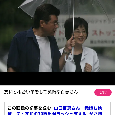
友和と相合い傘をして笑顔な百恵さん
2/87
この画像の記事を読む
山口百恵さん 義姉も絶
賛！夫・友和の70歳出演ラッシュ支える“かさ増