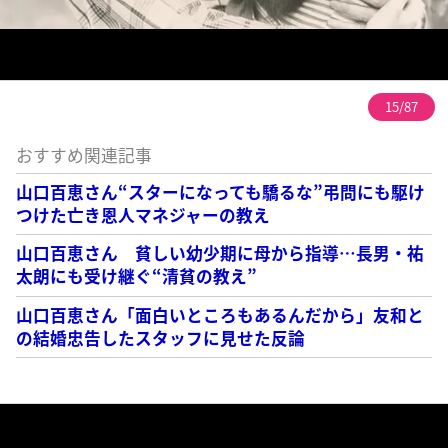
15/87
おすすめ関連記事
山口百恵さん“スターになっても驕るな”弔問にも駆け
つけた亡き恩人マネジャーの教え
山口百恵さん 貧しい幼少期に母から指導…長男・祐
太朗にも受け継ぐ“清貧の教え”
山口百恵さん「面白いところもあるんだから」友和と
の結婚忠告したスタッフに見せた反論