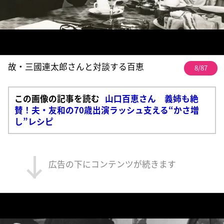
故・三國連太郎さんと対談する百恵
8/87
この画像の記事を読む
山口百恵さん 義姉も絶
賛！夫・友和の70歳出演ラッシュ支える“かさ増
し”レシピ
広告の下にコンテンツが続きます