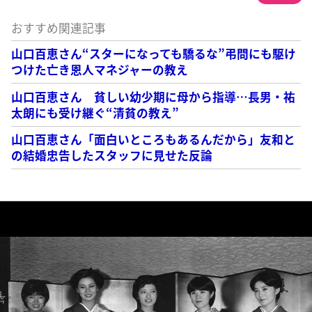
おすすめ関連記事
山口百恵さん“スターになっても驕るな”弔問にも駆け
つけた亡き恩人マネジャーの教え
山口百恵さん 貧しい幼少期に母から指導…長男・祐
太朗にも受け継ぐ“清貧の教え”
山口百恵さん「面白いところもあるんだから」友和と
の結婚忠告したスタッフに見せた反論