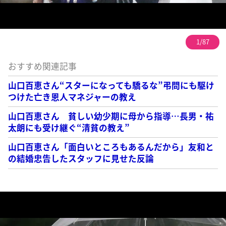
1/87
おすすめ関連記事
山口百恵さん“スターになっても驕るな”弔問にも駆け
つけた亡き恩人マネジャーの教え
山口百恵さん 貧しい幼少期に母から指導…長男・祐
太朗にも受け継ぐ“清貧の教え”
山口百恵さん「面白いところもあるんだから」友和と
の結婚忠告したスタッフに見せた反論