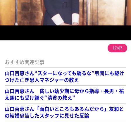
17/87
おすすめ関連記事
山口百恵さん“スターになっても驕るな”弔問にも駆け
つけた亡き恩人マネジャーの教え
山口百恵さん 貧しい幼少期に母から指導…長男・祐
太朗にも受け継ぐ“清貧の教え”
山口百恵さん「面白いところもあるんだから」友和と
の結婚忠告したスタッフに見せた反論