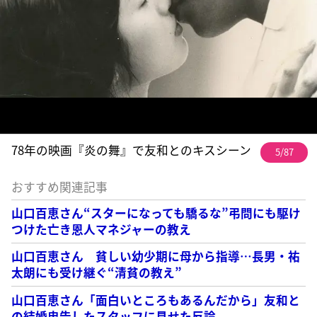
78年の映画『炎の舞』で友和とのキスシーン
5/87
おすすめ関連記事
山口百恵さん“スターになっても驕るな”弔問にも駆け
つけた亡き恩人マネジャーの教え
山口百恵さん 貧しい幼少期に母から指導…長男・祐
太朗にも受け継ぐ“清貧の教え”
山口百恵さん「面白いところもあるんだから」友和と
の結婚忠告したスタッフに見せた反論