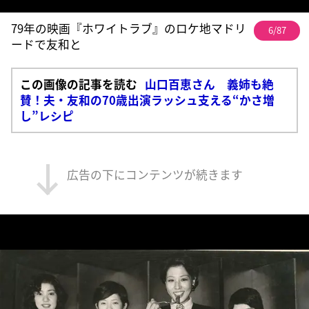
79年の映画『ホワイトラブ』のロケ地マドリ
6/87
ードで友和と
この画像の記事を読む
山口百恵さん 義姉も絶
賛！夫・友和の70歳出演ラッシュ支える“かさ増
し”レシピ
広告の下にコンテンツが続きます