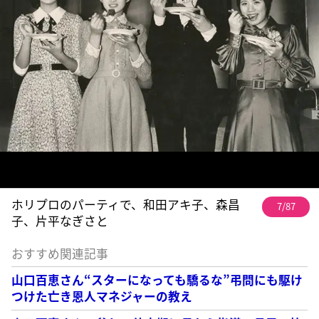
ホリプロのパーティで、和田アキ子、森昌
7/87
子、片平なぎさと
おすすめ関連記事
山口百恵さん“スターになっても驕るな”弔問にも駆け
つけた亡き恩人マネジャーの教え