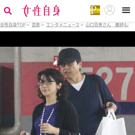
女性自身TOP
>
芸能
>
エンタメニュース
>
山口百恵さん 義姉も絶賛