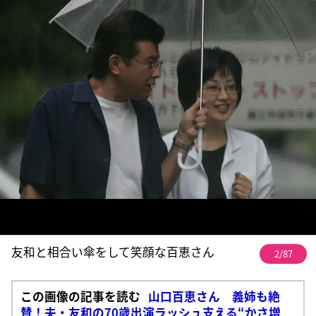
友和と相合い傘をして笑顔な百恵さん
2/87
この画像の記事を読む
山口百恵さん 義姉も絶
賛！夫・友和の70歳出演ラッシュ支える“かさ増