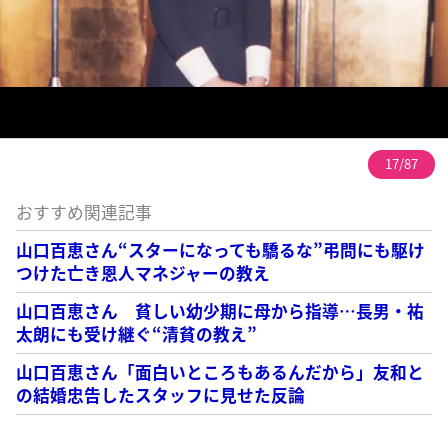
17/87
おすすめ関連記事
山口百恵さん“スターになっても驕るな”弔問にも駆け
つけた亡き恩人マネジャーの教え
山口百恵さん 貧しい幼少期に母から指導…長男・祐
太朗にも受け継ぐ“清貧の教え”
山口百恵さん「面白いところもあるんだから」友和と
の結婚忠告したスタッフに見せた反論