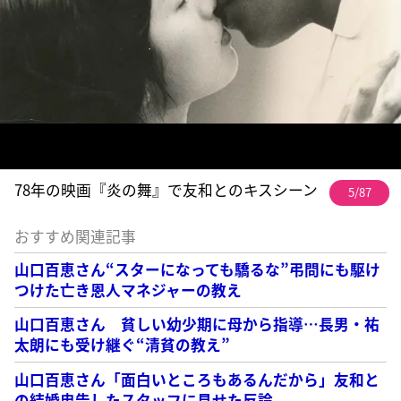
78年の映画『炎の舞』で友和とのキスシーン
5/87
おすすめ関連記事
山口百恵さん“スターになっても驕るな”弔問にも駆け
つけた亡き恩人マネジャーの教え
山口百恵さん 貧しい幼少期に母から指導…長男・祐
太朗にも受け継ぐ“清貧の教え”
山口百恵さん「面白いところもあるんだから」友和と
の結婚忠告したスタッフに見せた反論