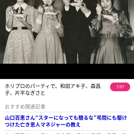
ホリプロのパーティで、和田アキ子、森昌
7/87
子、片平なぎさと
おすすめ関連記事
山口百恵さん“スターになっても驕るな”弔問にも駆け
つけた亡き恩人マネジャーの教え