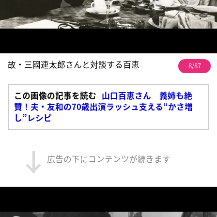
故・三國連太郎さんと対談する百恵
8/87
この画像の記事を読む
山口百恵さん 義姉も絶
賛！夫・友和の70歳出演ラッシュ支える“かさ増
し”レシピ
広告の下にコンテンツが続きます