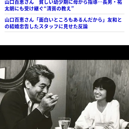
山口百恵さん 貧しい幼少期に母から指導…長男・祐
太朗にも受け継ぐ“清貧の教え”
山口百恵さん「面白いところもあるんだから」友和と
の結婚忠告したスタッフに見せた反論