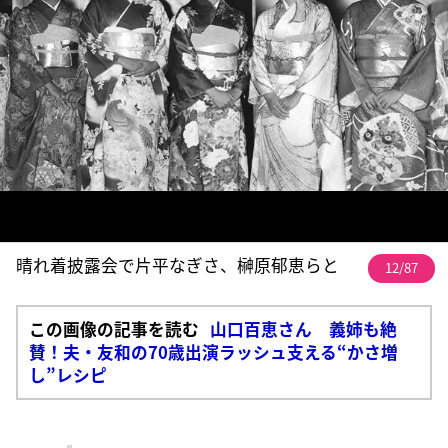
晴れ着披露会で片平なぎさ、榊原郁恵らと
12/87
この画像の記事を読む
山口百恵さん 義姉も絶
賛！夫・友和の70歳出演ラッシュ支える“かさ増
し”レシピ