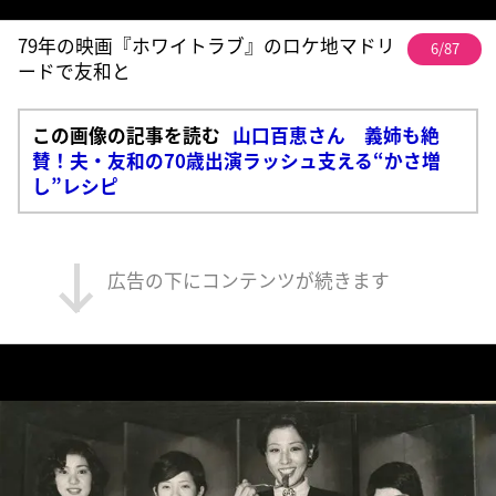
79年の映画『ホワイトラブ』のロケ地マドリ
6/87
ードで友和と
この画像の記事を読む
山口百恵さん 義姉も絶
賛！夫・友和の70歳出演ラッシュ支える“かさ増
し”レシピ
広告の下にコンテンツが続きます