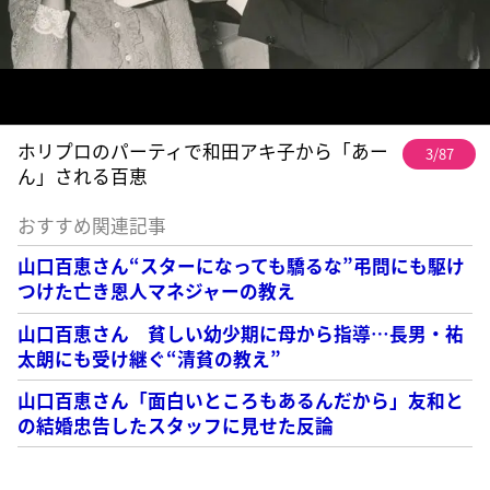
ホリプロのパーティで和田アキ子から「あー
3/87
ん」される百恵
おすすめ関連記事
山口百恵さん“スターになっても驕るな”弔問にも駆け
つけた亡き恩人マネジャーの教え
山口百恵さん 貧しい幼少期に母から指導…長男・祐
太朗にも受け継ぐ“清貧の教え”
山口百恵さん「面白いところもあるんだから」友和と
の結婚忠告したスタッフに見せた反論