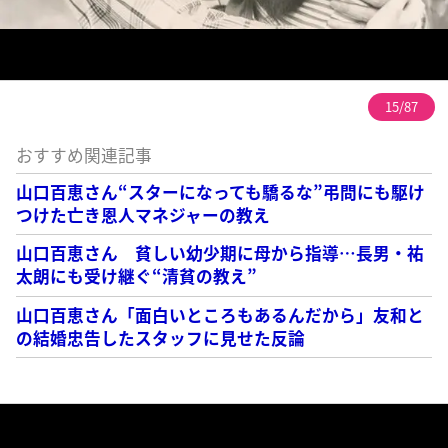
15/87
おすすめ関連記事
山口百恵さん“スターになっても驕るな”弔問にも駆け
つけた亡き恩人マネジャーの教え
山口百恵さん 貧しい幼少期に母から指導…長男・祐
太朗にも受け継ぐ“清貧の教え”
山口百恵さん「面白いところもあるんだから」友和と
の結婚忠告したスタッフに見せた反論