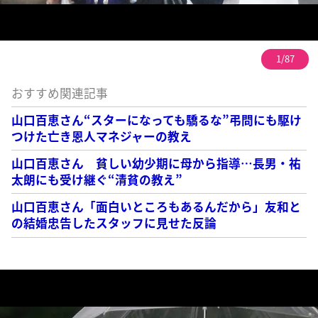
1/87
おすすめ関連記事
山口百恵さん“スターになっても驕るな”弔問にも駆け
つけた亡き恩人マネジャーの教え
山口百恵さん 貧しい幼少期に母から指導…長男・祐
太朗にも受け継ぐ“清貧の教え”
山口百恵さん「面白いところもあるんだから」友和と
の結婚忠告したスタッフに見せた反論