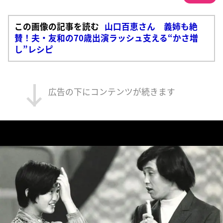
この画像の記事を読む
山口百恵さん 義姉も絶
賛！夫・友和の70歳出演ラッシュ支える“かさ増
し”レシピ
広告の下にコンテンツが続きます