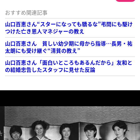
おすすめ関連記事
山口百恵さん“スターになっても驕るな”弔問にも駆け
つけた亡き恩人マネジャーの教え
山口百恵さん 貧しい幼少期に母から指導…長男・祐
太朗にも受け継ぐ“清貧の教え”
山口百恵さん「面白いところもあるんだから」友和と
の結婚忠告したスタッフに見せた反論