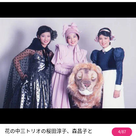
花の中三トリオの桜田淳子、森昌子と
4/87