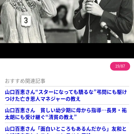
19/87
おすすめ関連記事
山口百恵さん“スターになっても驕るな”弔問にも駆け
つけた亡き恩人マネジャーの教え
山口百恵さん 貧しい幼少期に母から指導…長男・祐
太朗にも受け継ぐ“清貧の教え”
山口百恵さん「面白いところもあるんだから」友和と