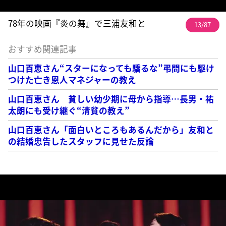
78年の映画『炎の舞』で三浦友和と
13/87
おすすめ関連記事
山口百恵さん“スターになっても驕るな”弔問にも駆け
つけた亡き恩人マネジャーの教え
山口百恵さん 貧しい幼少期に母から指導…長男・祐
太朗にも受け継ぐ“清貧の教え”
山口百恵さん「面白いところもあるんだから」友和と
の結婚忠告したスタッフに見せた反論