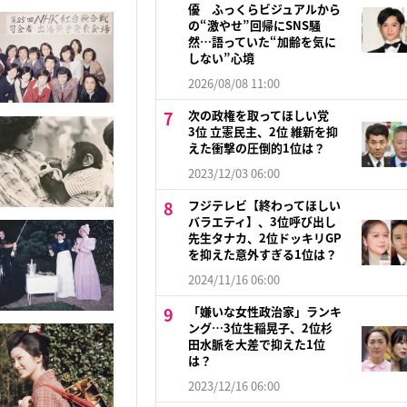
優 ふっくらビジュアルから
の“激やせ”回帰にSNS騒
然…語っていた“加齢を気に
しない”心境
2026/08/08 11:00
次の政権を取ってほしい党
3位 立憲民主、2位 維新を抑
えた衝撃の圧倒的1位は？
2023/12/03 06:00
フジテレビ【終わってほしい
バラエティ】、3位呼び出し
先生タナカ、2位ドッキリGP
を抑えた意外すぎる1位は？
2024/11/16 06:00
「嫌いな女性政治家」ランキ
ング…3位生稲晃子、2位杉
田水脈を大差で抑えた1位
は？
2023/12/16 06:00