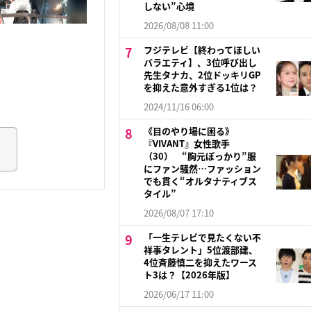
しない”心境
2026/08/08 11:00
フジテレビ【終わってほしい
バラエティ】、3位呼び出し
先生タナカ、2位ドッキリGP
を抑えた意外すぎる1位は？
2024/11/16 06:00
《目のやり場に困る》
『VIVANT』女性歌手
（30） “胸元ぽっかり”服
にファン騒然…ファッション
でも貫く“オルタナティブス
タイル”
2026/08/07 17:10
「一生テレビで見たくない不
祥事タレント」5位渡部建、
4位斉藤慎二を抑えたワース
ト3は？【2026年版】
2026/06/17 11:00