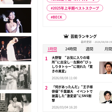
2025年上半期ベストスクープ
BECK
芸能ランキング
最終更新：2026/08/08 19
1時間
24時間
週間
月間
大野智 “お気に入りの場
所”に出没し…左腕の“びっ
しりタトゥー”に現れた「驚
きの異変」
2026/08/08 11:00
「何があったんだ」“王子様
俳優”千葉雄大 イベントで
披露した“激変姿”にSNS衝
撃
2026/03/04 16:20