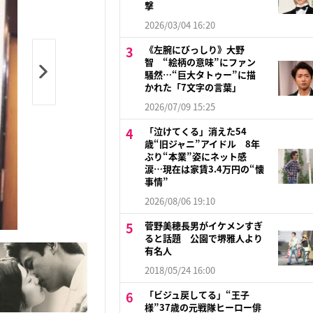
撃
2026/03/04 16:20
《左腕にびっしり》大野
智 “絵柄の意味”にファン
騒然…“巨大タトゥー”に描
かれた「7文字の言葉」
2026/07/09 15:25
「泣けてくる」消えた54
歳“旧ジャニ”アイドル 8年
ぶり“本業”姿にネット感
涙…現在は家賃3.4万円の“懐
事情”
2026/08/06 19:10
菅野美穂長男がイケメンすぎ
ると話題 公園で堺雅人より
有名人
2018/05/24 16:00
「ビジュ戻してる」“王子
様”37歳の元戦隊ヒーロー俳