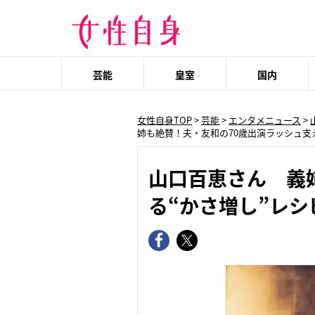
芸能
皇室
国内
女性自身TOP
>
芸能
>
エンタメニュース
>
姉も絶賛！夫・友和の70歳出演ラッシュ支
山口百恵さん 義
る“かさ増し”レシ