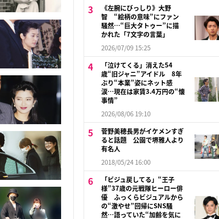
《左腕にびっしり》大野
智 “絵柄の意味”にファン
騒然…“巨大タトゥー”に描
かれた「7文字の言葉」
2026/07/09 15:25
「泣けてくる」消えた54
歳“旧ジャニ”アイドル 8年
ぶり“本業”姿にネット感
涙…現在は家賃3.4万円の“懐
事情”
2026/08/06 19:10
菅野美穂長男がイケメンすぎ
ると話題 公園で堺雅人より
有名人
2018/05/24 16:00
「ビジュ戻してる」“王子
様”37歳の元戦隊ヒーロー俳
優 ふっくらビジュアルから
の“激やせ”回帰にSNS騒
然…語っていた“加齢を気に