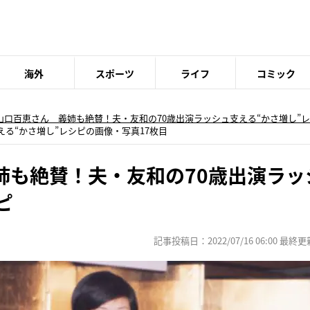
海外
スポーツ
ライフ
コミック
山口百恵さん 義姉も絶賛！夫・友和の70歳出演ラッシュ支える“かさ増し”
える“かさ増し”レシピの画像・写真17枚目
姉も絶賛！夫・友和の70歳出演ラッ
ピ
記事投稿日：2022/07/16 06:00 最終更新日