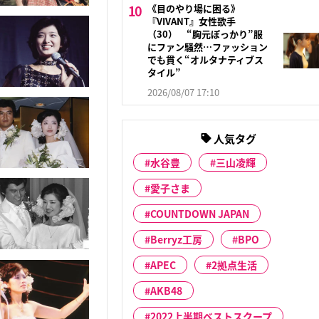
《目のやり場に困る》
『VIVANT』女性歌手
（30） “胸元ぽっかり”服
にファン騒然…ファッション
でも貫く“オルタナティブス
タイル”
2026/08/07 17:10
人気タグ
水谷豊
三山凌輝
愛子さま
COUNTDOWN JAPAN
Berryz工房
BPO
APEC
2拠点生活
AKB48
2022上半期ベストスクープ