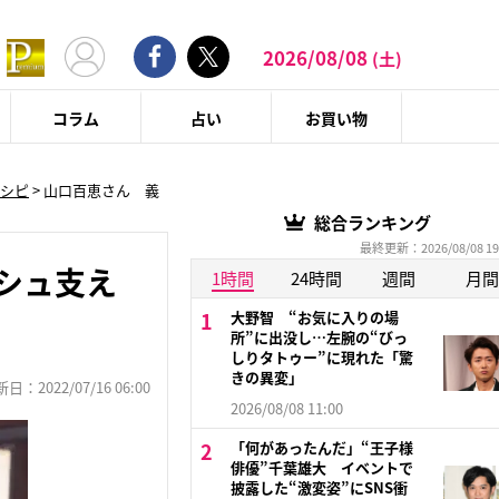
2026/08/08
(土)
コラム
占い
お買い物
レシピ
>
山口百恵さん 義
総合ランキング
最終更新：2026/08/08 19
シュ支え
1時間
24時間
週間
月間
大野智 “お気に入りの場
所”に出没し…左腕の“びっ
しりタトゥー”に現れた「驚
きの異変」
：2022/07/16 06:00
2026/08/08 11:00
「何があったんだ」“王子様
俳優”千葉雄大 イベントで
披露した“激変姿”にSNS衝