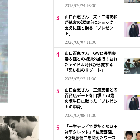
2018/05/24 16:00
山口百恵さん 夫・三浦友和
が親友の認知症にショック…
支えに孫と贈る「プレゼン
ト」
2026/08/07 11:00
山口百恵さん GWに長男夫
妻＆孫との初海外旅行！訪れ
たアイドル時代から愛する
「思い出のリゾート」
2026/05/22 11:00
山口百恵さん 三浦友和との
百貨店デートを目撃！73歳
の誕生日に贈った「プレゼン
トの中身」
2025/02/08 11:00
「一生テレビで見たくない不
祥事タレント」5位渡部建、
4位斉藤慎二を抑えたワース