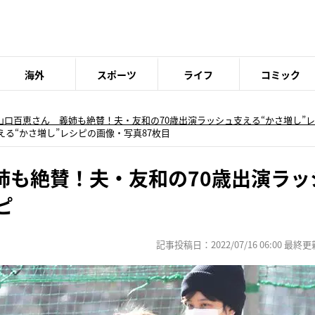
海外
スポーツ
ライフ
コミック
山口百恵さん 義姉も絶賛！夫・友和の70歳出演ラッシュ支える“かさ増し”
える“かさ増し”レシピの画像・写真87枚目
姉も絶賛！夫・友和の70歳出演ラッ
ピ
記事投稿日：2022/07/16 06:00 最終更新日