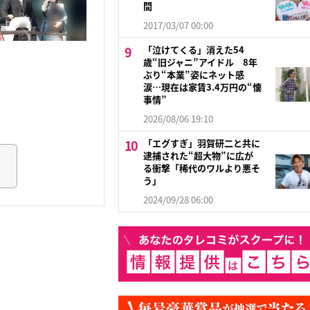
間
2017/03/07 00:00
「泣けてくる」消えた54
歳“旧ジャニ”アイドル 8年
ぶり“本業”姿にネット感
涙…現在は家賃3.4万円の“懐
事情”
2026/08/06 19:10
「エグすぎ」羽賀研二と共に
逮捕された“超大物”に広が
る衝撃「稀代のワルより悪そ
う」
2024/09/28 06:00