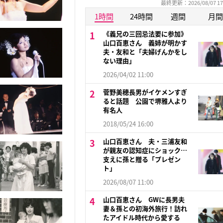
最終更新：2026/08/07 17
1時間
24時間
週間
月間
《義兄の三回忌法要に参加》
山口百恵さん 義姉が明かす
夫・友和と「夫婦げんかをし
ない理由」
2026/04/02 11:00
菅野美穂長男がイケメンすぎ
ると話題 公園で堺雅人より
有名人
2018/05/24 16:00
山口百恵さん 夫・三浦友和
が親友の認知症にショック…
支えに孫と贈る「プレゼン
ト」
2026/08/07 11:00
山口百恵さん GWに長男夫
妻＆孫との初海外旅行！訪れ
たアイドル時代から愛する