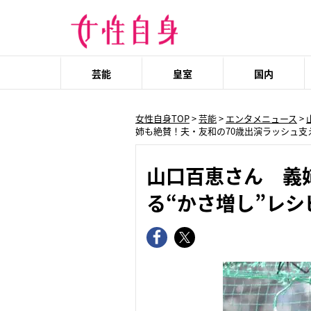
芸能
皇室
国内
女性自身TOP
>
芸能
>
エンタメニュース
>
姉も絶賛！夫・友和の70歳出演ラッシュ支
山口百恵さん 義
る“かさ増し”レシ