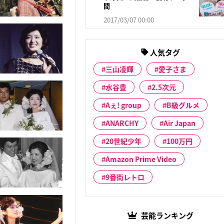
間
2017/03/07 00:00
人気タグ
三山凌輝
愛子さま
水谷豊
2.5次元
Aぇ! group
B級グルメ
ANARCHY
Air Japan
20世紀少年
100万円
Amazon Prime Video
9番街レトロ
芸能ランキング