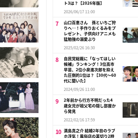
ト3は？【2026年版】
2026/06/17 11:00
山口百恵さん 孫といちご狩
りへ…！手作りおくるみをプ
レゼント、子供向けアニメも
猛勉強の溺愛ぶり
2025/02/26 16:30
自民党総裁に「なってほしい
候補」ランキング！3位高市
早苗、2位小泉進次郎を抑え
た圧倒的1位は？【30代〜60
代に聞いた】
2024/09/26 11:00
2年前から行方不明だった4
歳女児が祖父宅の隠し部屋か
ら発見
2022/02/16 17:59
満島真之介 結婚2年目のラブ
ホ浮気！風俗店の裏切り2時