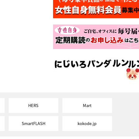
HERS
Mart
SmartFLASH
kokode.jp