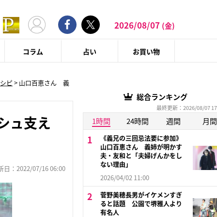
2026/08/07
(金)
コラム
占い
お買い物
レシピ
>
山口百恵さん 義
総合ランキング
最終更新：2026/08/07 17
シュ支え
1時間
24時間
週間
月間
《義兄の三回忌法要に参加》
山口百恵さん 義姉が明かす
夫・友和と「夫婦げんかをし
ない理由」
：2022/07/16 06:00
2026/04/02 11:00
菅野美穂長男がイケメンすぎ
ると話題 公園で堺雅人より
有名人