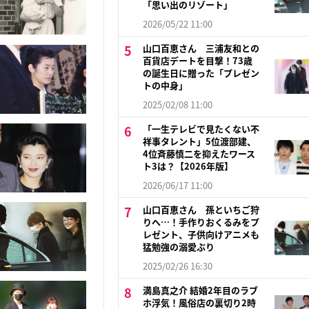
「思い出のリゾート」
2026/05/22 11:00
山口百恵さん 三浦友和との
百貨店デートを目撃！73歳
の誕生日に贈った「プレゼン
トの中身」
2025/02/08 11:00
「一生テレビで見たくない不
祥事タレント」5位渡部建、
4位斉藤慎二を抑えたワース
ト3は？【2026年版】
2026/06/17 11:00
山口百恵さん 孫といちご狩
りへ…！手作りおくるみをプ
レゼント、子供向けアニメも
猛勉強の溺愛ぶり
2025/02/26 16:30
満島真之介 結婚2年目のラブ
ホ浮気！風俗店の裏切り2時