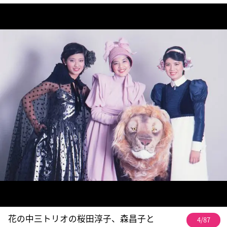
花の中三トリオの桜田淳子、森昌子と
4/87