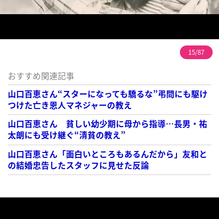
15/87
おすすめ関連記事
山口百恵さん“スターになっても驕るな”弔問にも駆け
つけた亡き恩人マネジャーの教え
山口百恵さん 貧しい幼少期に母から指導…長男・祐
太朗にも受け継ぐ“清貧の教え”
山口百恵さん「面白いところもあるんだから」友和と
の結婚忠告したスタッフに見せた反論