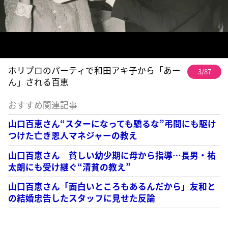
ホリプロのパーティで和田アキ子から「あー
3/87
ん」される百恵
おすすめ関連記事
山口百恵さん“スターになっても驕るな”弔問にも駆け
つけた亡き恩人マネジャーの教え
山口百恵さん 貧しい幼少期に母から指導…長男・祐
太朗にも受け継ぐ“清貧の教え”
山口百恵さん「面白いところもあるんだから」友和と
の結婚忠告したスタッフに見せた反論