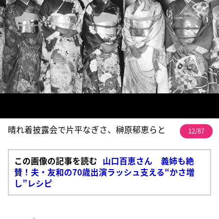
晴れ着披露会で片平なぎさ、榊原郁恵らと
12/87
この画像の記事を読む
山口百恵さん 義姉も絶
賛！夫・友和の70歳出演ラッシュ支える“かさ増
し”レシピ