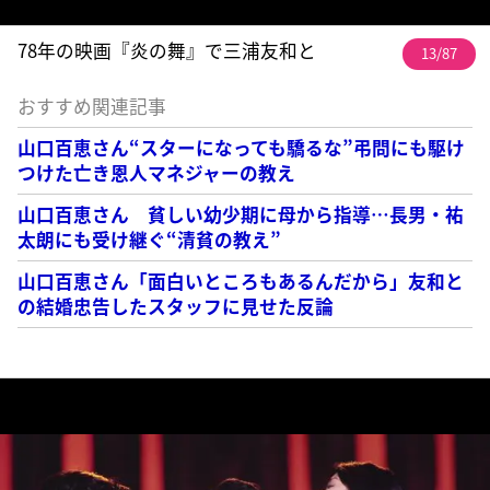
78年の映画『炎の舞』で三浦友和と
13/87
おすすめ関連記事
山口百恵さん“スターになっても驕るな”弔問にも駆け
つけた亡き恩人マネジャーの教え
山口百恵さん 貧しい幼少期に母から指導…長男・祐
太朗にも受け継ぐ“清貧の教え”
山口百恵さん「面白いところもあるんだから」友和と
の結婚忠告したスタッフに見せた反論