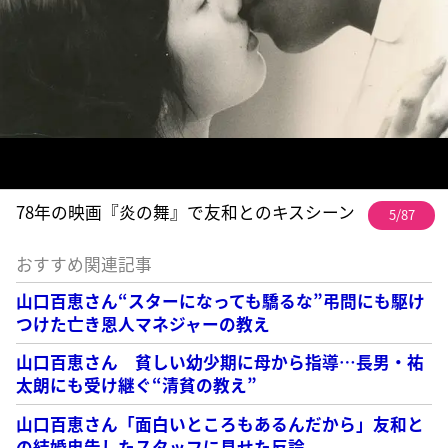
78年の映画『炎の舞』で友和とのキスシーン
5/87
おすすめ関連記事
山口百恵さん“スターになっても驕るな”弔問にも駆け
つけた亡き恩人マネジャーの教え
山口百恵さん 貧しい幼少期に母から指導…長男・祐
太朗にも受け継ぐ“清貧の教え”
山口百恵さん「面白いところもあるんだから」友和と
の結婚忠告したスタッフに見せた反論