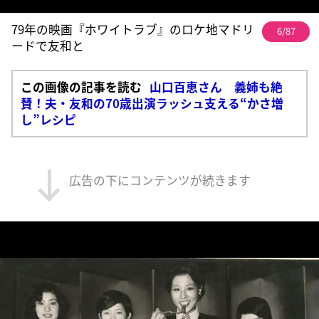
79年の映画『ホワイトラブ』のロケ地マドリ
6/87
ードで友和と
この画像の記事を読む
山口百恵さん 義姉も絶
賛！夫・友和の70歳出演ラッシュ支える“かさ増
し”レシピ
広告の下にコンテンツが続きます