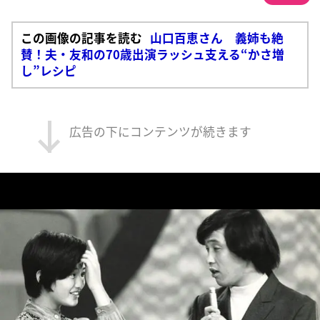
この画像の記事を読む
山口百恵さん 義姉も絶
賛！夫・友和の70歳出演ラッシュ支える“かさ増
し”レシピ
広告の下にコンテンツが続きます