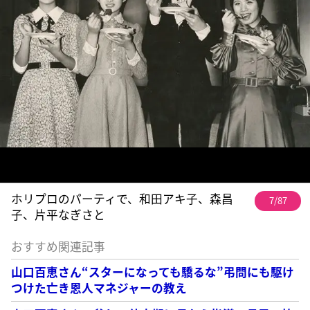
ホリプロのパーティで、和田アキ子、森昌
7/87
子、片平なぎさと
おすすめ関連記事
山口百恵さん“スターになっても驕るな”弔問にも駆け
つけた亡き恩人マネジャーの教え