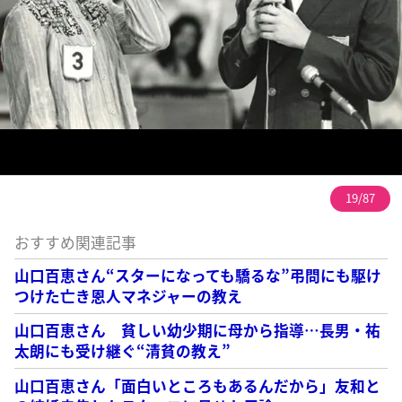
19/87
おすすめ関連記事
山口百恵さん“スターになっても驕るな”弔問にも駆け
つけた亡き恩人マネジャーの教え
山口百恵さん 貧しい幼少期に母から指導…長男・祐
太朗にも受け継ぐ“清貧の教え”
山口百恵さん「面白いところもあるんだから」友和と