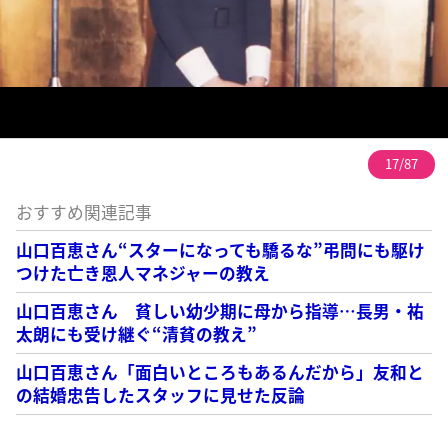
17/87
おすすめ関連記事
山口百恵さん“スターになっても驕るな”弔問にも駆け
つけた亡き恩人マネジャーの教え
山口百恵さん 貧しい幼少期に母から指導…長男・祐
太朗にも受け継ぐ“清貧の教え”
山口百恵さん「面白いところもあるんだから」友和と
の結婚忠告したスタッフに見せた反論