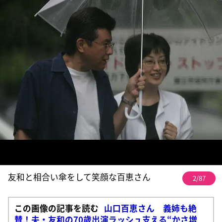
友和と相合い傘をして笑顔な百恵さん
2/87
この画像の記事を読む
山口百恵さん 義姉も絶
賛！夫・友和の70歳出演ラッシュ支える“かさ増