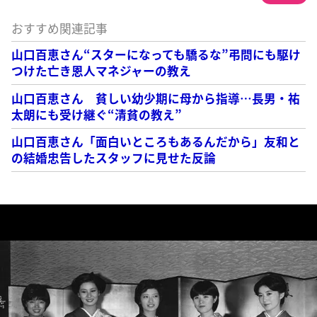
おすすめ関連記事
山口百恵さん“スターになっても驕るな”弔問にも駆け
つけた亡き恩人マネジャーの教え
山口百恵さん 貧しい幼少期に母から指導…長男・祐
太朗にも受け継ぐ“清貧の教え”
山口百恵さん「面白いところもあるんだから」友和と
の結婚忠告したスタッフに見せた反論