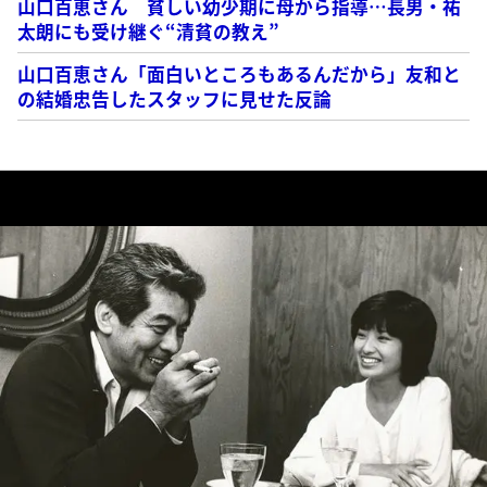
山口百恵さん 貧しい幼少期に母から指導…長男・祐
太朗にも受け継ぐ“清貧の教え”
山口百恵さん「面白いところもあるんだから」友和と
の結婚忠告したスタッフに見せた反論