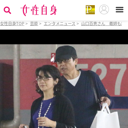
女性自身TOP
>
芸能
>
エンタメニュース
>
山口百恵さん 義姉も絶賛