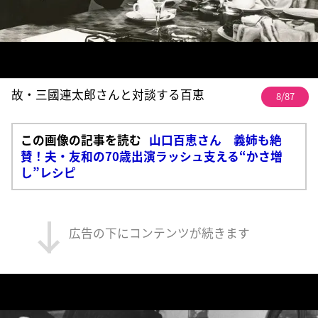
故・三國連太郎さんと対談する百恵
8/87
この画像の記事を読む
山口百恵さん 義姉も絶
賛！夫・友和の70歳出演ラッシュ支える“かさ増
し”レシピ
広告の下にコンテンツが続きます