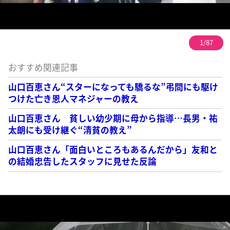
1/87
おすすめ関連記事
山口百恵さん“スターになっても驕るな”弔問にも駆け
つけた亡き恩人マネジャーの教え
山口百恵さん 貧しい幼少期に母から指導…長男・祐
太朗にも受け継ぐ“清貧の教え”
山口百恵さん「面白いところもあるんだから」友和と
の結婚忠告したスタッフに見せた反論