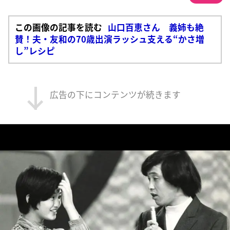
この画像の記事を読む
山口百恵さん 義姉も絶
賛！夫・友和の70歳出演ラッシュ支える“かさ増
し”レシピ
広告の下にコンテンツが続きます