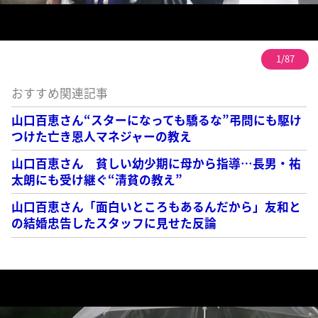
1/87
おすすめ関連記事
山口百恵さん“スターになっても驕るな”弔問にも駆け
つけた亡き恩人マネジャーの教え
山口百恵さん 貧しい幼少期に母から指導…長男・祐
太朗にも受け継ぐ“清貧の教え”
山口百恵さん「面白いところもあるんだから」友和と
の結婚忠告したスタッフに見せた反論