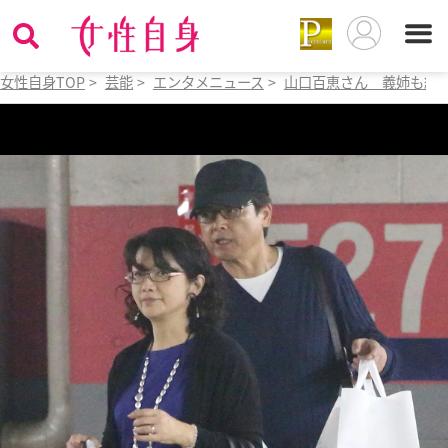
女性自身TOP
>
芸能
>
エンタメニュース
>
山口百恵さん 義姉も絶賛