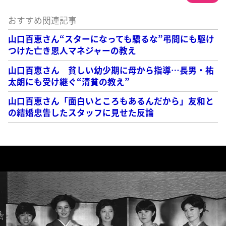
おすすめ関連記事
山口百恵さん“スターになっても驕るな”弔問にも駆け
つけた亡き恩人マネジャーの教え
山口百恵さん 貧しい幼少期に母から指導…長男・祐
太朗にも受け継ぐ“清貧の教え”
山口百恵さん「面白いところもあるんだから」友和と
の結婚忠告したスタッフに見せた反論