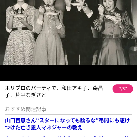
ホリプロのパーティで、和田アキ子、森昌
7/87
子、片平なぎさと
おすすめ関連記事
山口百恵さん“スターになっても驕るな”弔問にも駆け
つけた亡き恩人マネジャーの教え