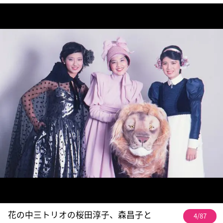
花の中三トリオの桜田淳子、森昌子と
4/87