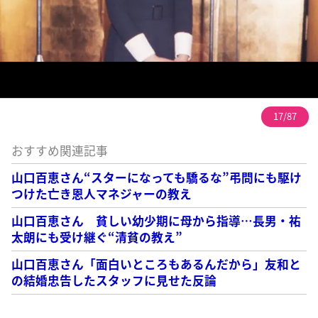
17/87
おすすめ関連記事
山口百恵さん“スターになっても驕るな”弔問にも駆け
つけた亡き恩人マネジャーの教え
山口百恵さん 貧しい幼少期に母から指導…長男・祐
太朗にも受け継ぐ“清貧の教え”
山口百恵さん「面白いところもあるんだから」友和と
の結婚忠告したスタッフに見せた反論