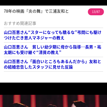
78年の映画『炎の舞』で三浦友和と
13/87
おすすめ関連記事
山口百恵さん“スターになっても驕るな”弔問にも駆け
つけた亡き恩人マネジャーの教え
山口百恵さん 貧しい幼少期に母から指導…長男・祐
太朗にも受け継ぐ“清貧の教え”
山口百恵さん「面白いところもあるんだから」友和と
の結婚忠告したスタッフに見せた反論