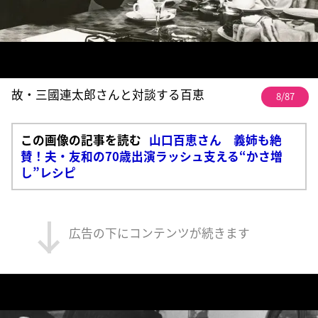
故・三國連太郎さんと対談する百恵
8/87
この画像の記事を読む
山口百恵さん 義姉も絶
賛！夫・友和の70歳出演ラッシュ支える“かさ増
し”レシピ
広告の下にコンテンツが続きます