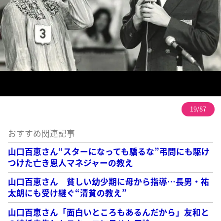
19/87
おすすめ関連記事
山口百恵さん“スターになっても驕るな”弔問にも駆け
つけた亡き恩人マネジャーの教え
山口百恵さん 貧しい幼少期に母から指導…長男・祐
太朗にも受け継ぐ“清貧の教え”
山口百恵さん「面白いところもあるんだから」友和と