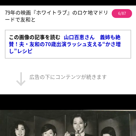
79年の映画『ホワイトラブ』のロケ地マドリ
6/87
ードで友和と
この画像の記事を読む
山口百恵さん 義姉も絶
賛！夫・友和の70歳出演ラッシュ支える“かさ増
し”レシピ
広告の下にコンテンツが続きます