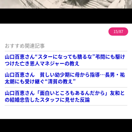
15/87
おすすめ関連記事
山口百恵さん“スターになっても驕るな”弔問にも駆け
つけた亡き恩人マネジャーの教え
山口百恵さん 貧しい幼少期に母から指導…長男・祐
太朗にも受け継ぐ“清貧の教え”
山口百恵さん「面白いところもあるんだから」友和と
の結婚忠告したスタッフに見せた反論