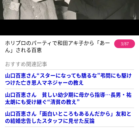
ホリプロのパーティで和田アキ子から「あー
3/87
ん」される百恵
おすすめ関連記事
山口百恵さん“スターになっても驕るな”弔問にも駆け
つけた亡き恩人マネジャーの教え
山口百恵さん 貧しい幼少期に母から指導…長男・祐
太朗にも受け継ぐ“清貧の教え”
山口百恵さん「面白いところもあるんだから」友和と
の結婚忠告したスタッフに見せた反論