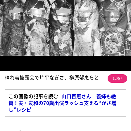
晴れ着披露会で片平なぎさ、榊原郁恵らと
12/87
この画像の記事を読む
山口百恵さん 義姉も絶
賛！夫・友和の70歳出演ラッシュ支える“かさ増
し”レシピ