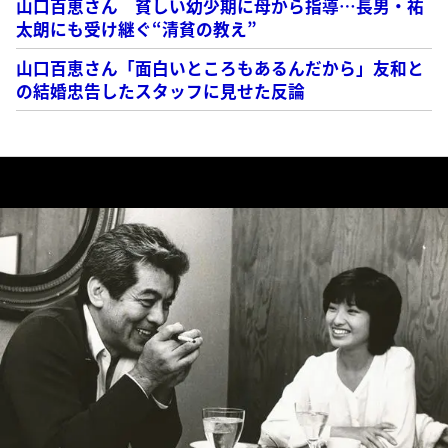
山口百恵さん 貧しい幼少期に母から指導…長男・祐
太朗にも受け継ぐ“清貧の教え”
山口百恵さん「面白いところもあるんだから」友和と
の結婚忠告したスタッフに見せた反論