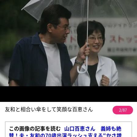
友和と相合い傘をして笑顔な百恵さん
2/87
この画像の記事を読む
山口百恵さん 義姉も絶
賛！夫・友和の70歳出演ラッシュ支える“かさ増