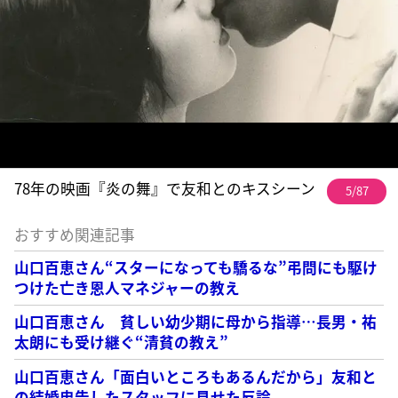
78年の映画『炎の舞』で友和とのキスシーン
5/87
おすすめ関連記事
山口百恵さん“スターになっても驕るな”弔問にも駆け
つけた亡き恩人マネジャーの教え
山口百恵さん 貧しい幼少期に母から指導…長男・祐
太朗にも受け継ぐ“清貧の教え”
山口百恵さん「面白いところもあるんだから」友和と
の結婚忠告したスタッフに見せた反論