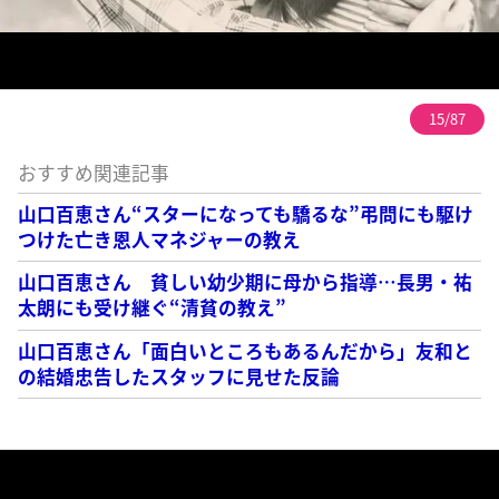
15/87
おすすめ関連記事
山口百恵さん“スターになっても驕るな”弔問にも駆け
つけた亡き恩人マネジャーの教え
山口百恵さん 貧しい幼少期に母から指導…長男・祐
太朗にも受け継ぐ“清貧の教え”
山口百恵さん「面白いところもあるんだから」友和と
の結婚忠告したスタッフに見せた反論