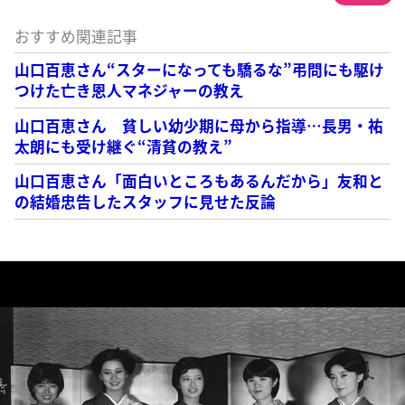
おすすめ関連記事
山口百恵さん“スターになっても驕るな”弔問にも駆け
つけた亡き恩人マネジャーの教え
山口百恵さん 貧しい幼少期に母から指導…長男・祐
太朗にも受け継ぐ“清貧の教え”
山口百恵さん「面白いところもあるんだから」友和と
の結婚忠告したスタッフに見せた反論