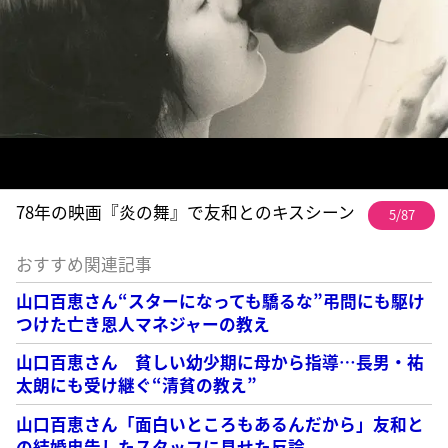
78年の映画『炎の舞』で友和とのキスシーン
5/87
おすすめ関連記事
山口百恵さん“スターになっても驕るな”弔問にも駆け
つけた亡き恩人マネジャーの教え
山口百恵さん 貧しい幼少期に母から指導…長男・祐
太朗にも受け継ぐ“清貧の教え”
山口百恵さん「面白いところもあるんだから」友和と
の結婚忠告したスタッフに見せた反論