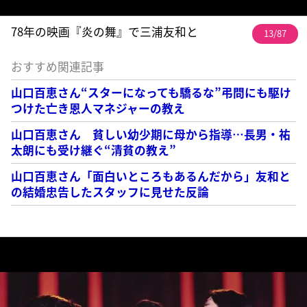
78年の映画『炎の舞』で三浦友和と
13/87
おすすめ関連記事
山口百恵さん“スターになっても驕るな”弔問にも駆け
つけた亡き恩人マネジャーの教え
山口百恵さん 貧しい幼少期に母から指導…長男・祐
太朗にも受け継ぐ“清貧の教え”
山口百恵さん「面白いところもあるんだから」友和と
の結婚忠告したスタッフに見せた反論