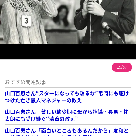
19/87
おすすめ関連記事
山口百恵さん“スターになっても驕るな”弔問にも駆け
つけた亡き恩人マネジャーの教え
山口百恵さん 貧しい幼少期に母から指導…長男・祐
太朗にも受け継ぐ“清貧の教え”
山口百恵さん「面白いところもあるんだから」友和と