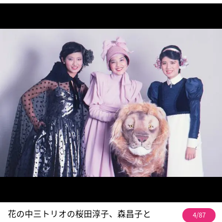
花の中三トリオの桜田淳子、森昌子と
4/87