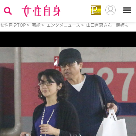
女性自身TOP
>
芸能
>
エンタメニュース
>
山口百恵さん 義姉も絶賛