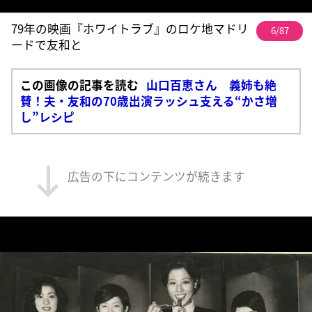
79年の映画『ホワイトラブ』のロケ地マドリ
6/87
ードで友和と
この画像の記事を読む
山口百恵さん 義姉も絶
賛！夫・友和の70歳出演ラッシュ支える“かさ増
し”レシピ
広告の下にコンテンツが続きます