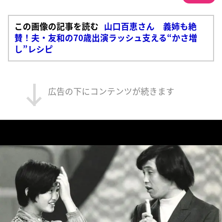
この画像の記事を読む
山口百恵さん 義姉も絶
賛！夫・友和の70歳出演ラッシュ支える“かさ増
し”レシピ
広告の下にコンテンツが続きます