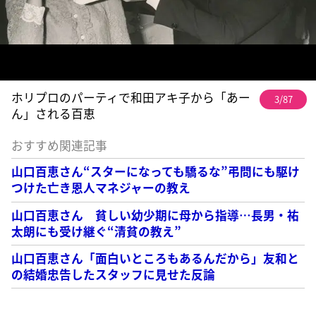
ホリプロのパーティで和田アキ子から「あー
3/87
ん」される百恵
おすすめ関連記事
山口百恵さん“スターになっても驕るな”弔問にも駆け
つけた亡き恩人マネジャーの教え
山口百恵さん 貧しい幼少期に母から指導…長男・祐
太朗にも受け継ぐ“清貧の教え”
山口百恵さん「面白いところもあるんだから」友和と
の結婚忠告したスタッフに見せた反論