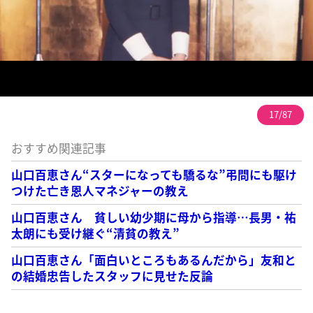
17/87
おすすめ関連記事
山口百恵さん“スターになっても驕るな”弔問にも駆け
つけた亡き恩人マネジャーの教え
山口百恵さん 貧しい幼少期に母から指導…長男・祐
太朗にも受け継ぐ“清貧の教え”
山口百恵さん「面白いところもあるんだから」友和と
の結婚忠告したスタッフに見せた反論