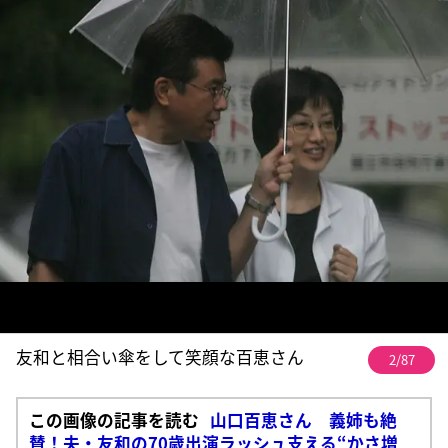
友和と相合い傘をして笑顔な百恵さん
2/87
この画像の記事を読む
山口百恵さん 義姉も絶
賛！夫・友和の70歳出演ラッシュ支える“かさ増