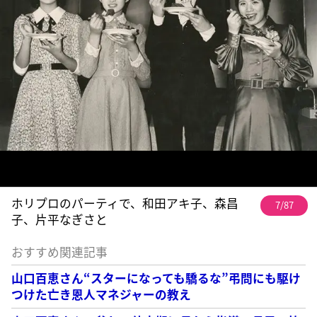
ホリプロのパーティで、和田アキ子、森昌
7/87
子、片平なぎさと
おすすめ関連記事
山口百恵さん“スターになっても驕るな”弔問にも駆け
つけた亡き恩人マネジャーの教え