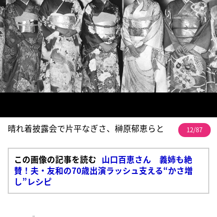
晴れ着披露会で片平なぎさ、榊原郁恵らと
12/87
この画像の記事を読む
山口百恵さん 義姉も絶
賛！夫・友和の70歳出演ラッシュ支える“かさ増
し”レシピ