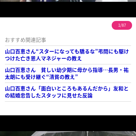
1/87
おすすめ関連記事
山口百恵さん“スターになっても驕るな”弔問にも駆け
つけた亡き恩人マネジャーの教え
山口百恵さん 貧しい幼少期に母から指導…長男・祐
太朗にも受け継ぐ“清貧の教え”
山口百恵さん「面白いところもあるんだから」友和と
の結婚忠告したスタッフに見せた反論